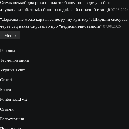
Стемковський два роки не платив банку по кредиту, а його
дружина заробляє мільйони на підпільній сонячній станції
07.08.2026
“Держава не може карати за незручну критику”: Ширшин скасував
через суд наказ Сирського про “недисциплінованість”
07.08.2026
Меню
Головна
Тернопільщина
Україна і світ
Статті
Блоги
Politerno.LIVE
Стріми
Голосування
Прес-релізи