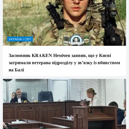
УКРАЇНА І СВІТ
Засновник KRAKEN Немічев заявив, що у Києві
затримали ветерана підрозділу у зв’язку із вбивством
на Балі