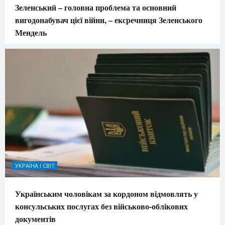
Зеленський – головна проблема та основний
вигодонабувач цієї війни, – ексречниця Зеленського
Мендель
УКРАЇНА І СВІТ
Українським чоловікам за кордоном відмовлять у
консульських послугах без військово-облікових
документів