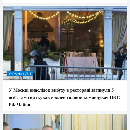
УКРАЇНА І СВІТ
У Москві внаслідок вибуху в ресторані загинули 5
осіб, там святкував ювілей головнокомандувач ПКС
РФ Чайко