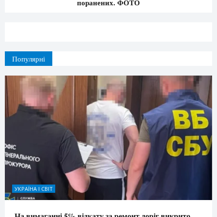
поранених. ФОТО
Популярні
УКРАЇНА І СВІТ
На вимаганні 5% відкату за ремонт доріг викрито