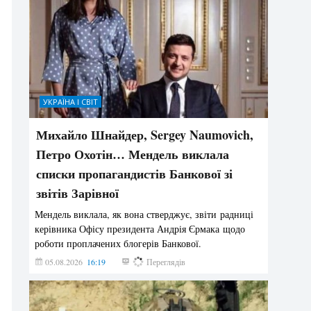
УКРАЇНА І СВІТ
Михайло Шнайдер, Sergey Naumovich,
Петро Охотін… Мендель виклала
списки пропагандистів Банкової зі
звітів Зарівної
Мендель виклала, як вона стверджує, звіти радниці
керівника Офісу президента Андрія Єрмака щодо
роботи проплачених блогерів Банкової.
05.08.2026
16:19
231
Переглядів