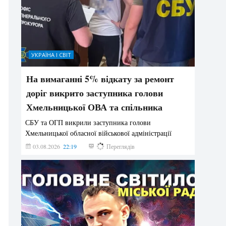
УКРАЇНА І СВІТ
На вимаганні 5% відкату за ремонт
доріг викрито заступника голови
Хмельницької ОВА та спільника
СБУ та ОГП викрили заступника голови
Хмельницької обласної військової адміністрації
03.08.2026
22:19
873
Переглядів