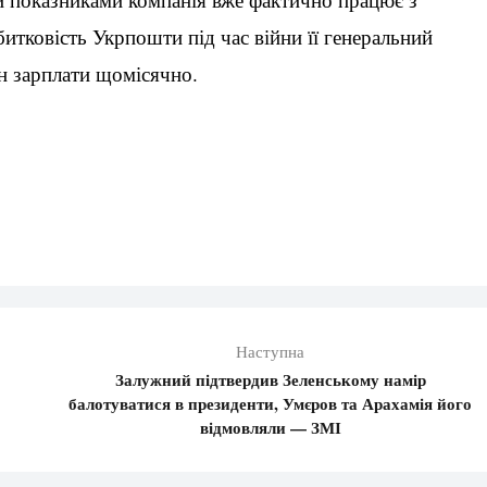
итковість Укрпошти під час війни її генеральний
н зарплати щомісячно.
Наступна
Залужний підтвердив Зеленському намір
балотуватися в президенти, Умєров та Арахамія його
відмовляли — ЗМІ