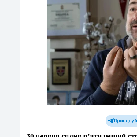
Приєднуйт
30 червня сплив п’ятиденний ст