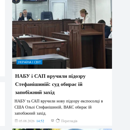
УКРАЇНА І СВІТ
НАБУ і САП вручили підозру
Стефанішиній: суд обирає їй
запобіжний захід
НАБУ та САП вручили нову підозру експосолці в
США Ользі Стефанішиній, ВАКС обирає їй
запобіжний захід.
05.08.2026
14:52
159
Переглядів