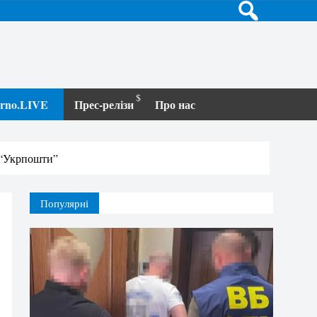
terno.LIVE
Прес-релізи
Про нас
 “Укрпошти”
Популярні