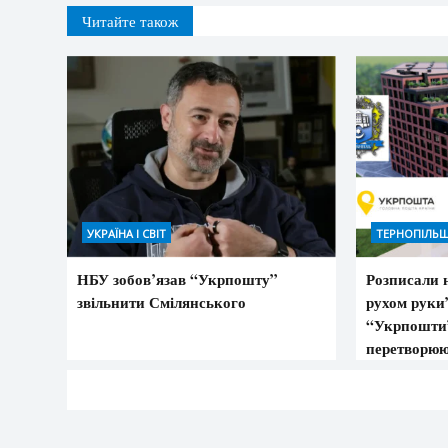
Читайте також
УКРАЇНА І СВІТ
ТЕРНОПІЛЬ
НБУ зобов’язав “Укрпошту”
Розписали 
звільнити Смілянського
рухом руки
“Укрпошти”
перетворюю