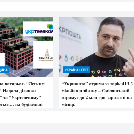
ЩИНА
УКРАЇНА І СВІТ
на чотирьох. “Легким
“Укрпошта” отримала торік 413,2
” Надала ділянки
мільйонів збитку – Смілянський
 та “Укртелекому”
отримує до 2 млн грн зарплати на
ться… на будівельні
місяць