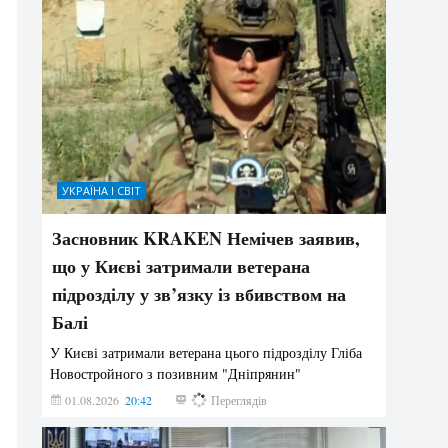
УКРАЇНА І СВІТ
Засновник KRAKEN Немічев заявив,
що у Києві затримали ветерана
підрозділу у зв’язку із вбивством на
Балі
У Києві затримали ветерана цього підрозділу Гліба
Новостройного з позивним "Дніпрянин"
01.08.2026
20:42
196
Переглядів