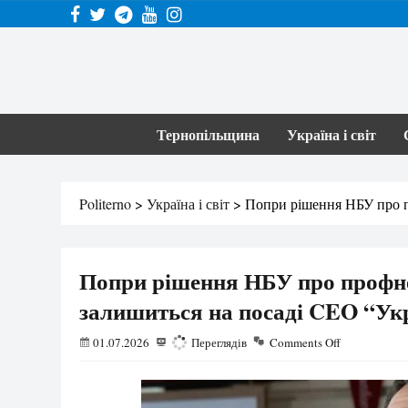
Тернопільщина
Україна і світ
Politerno
>
Україна і світ
>
Попри рішення НБУ про п
Попри рішення НБУ про профне
залишиться на посаді CEO “У
01.07.2026
133
Переглядів
Comments Off