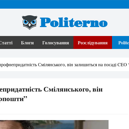
Politerno
Статті
Блоги
Голосування
Розслідування
Poli
рофнепридатність Смілянського, він залишиться на посаді CEO
придатність Смілянського, він
крпошти”