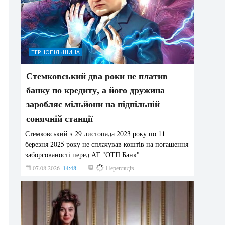
ТЕРНОПІЛЬЩИНА
Стемковський два роки не платив
банку по кредиту, а його дружина
заробляє мільйони на підпільній
сонячній станції
Стемковський з 29 листопада 2023 року по 11
березня 2025 року не сплачував коштів на погашення
заборгованості перед АТ "ОТП Банк"
07.08.2026
14:48
351
Переглядів