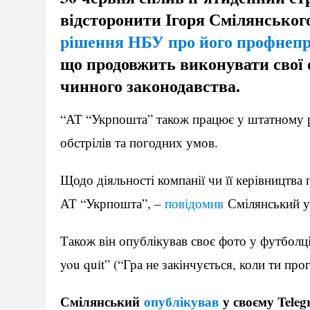
відсторонити Ігоря Смілянськог
рішення НБУ про його профнепр
що продовжить виконувати свої о
чинного законодавства.
“АТ “Укрпошта” також працює у штатному ре
обстрілів та погодних умов.
Щодо діяльності компанії чи її керівництв
АТ “Укрпошта”, –
повідомив
Смілянський у 
Також він опублікував своє фото у футболці з
you quit” (“Гра не закінчується, коли ти про
Смілянський
опублікував
у своєму Teleg