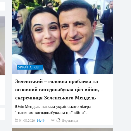
УКРАЇНА І СВІТ
Зеленський – головна проблема та
основний вигодонабувач цієї війни, –
ексречниця Зеленського Мендель
Юлія Мендель назвала українського лідера
"головним вигодонабувачем цієї війни".
04.08.2026
14:49
157
Переглядів