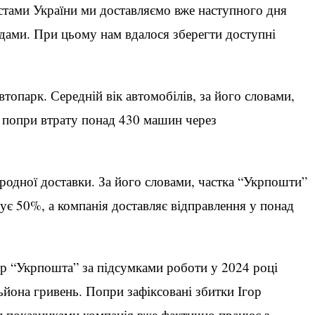
істами України ми доставляємо вже наступного дня
адами. При цьому нам вдалося зберегти доступні
топарк. Середній вік автомобілів, за його словами,
, попри втрату понад 430 машин через
одної доставки. За його словами, частка “Укрпошти”
є 50%, а компанія доставляє відправлення у понад
р “Укрпошта” за підсумками роботи у 2024 році
ьйона гривень. Попри зафіксовані збитки Ігор
и показниками компанія вже фактично працює з