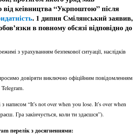
о від кеівництва “Укрпоштою” після
идатність
. 1 дипня Смілянський заявив,
бов’язки в повному обсязі відповідно до
жимі з урахуванням безпекової ситуації, наслідків
а просимо довіряти виключно офіційним повідомленням
Telegram.
 написом “It’s not over when you lose. It’s over when
граєш. Гра закінчується, коли ти здаєшся”).
ram перелік з досягненнями: