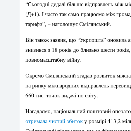
“Сьогодні дедалі більше відправлень між м
(Д+1). І часто так само працюємо між гром
тарифи”, – наголошує Смілянський.
Він також заявив, що “Укрпошта” оновила ав
знизився з 18 років до близько шести років
повномасштабну війну.
Окремо Смілянський згадав розвиток міжнар
на ринку міжнародних відправлень перевищу
660 тис. точок видачі по світу.
Нагадаємо, національний поштовий операто
отримала чистий збиток
у розмірі 413,2 міл
Смілянський підкреслює, що за фінансовим