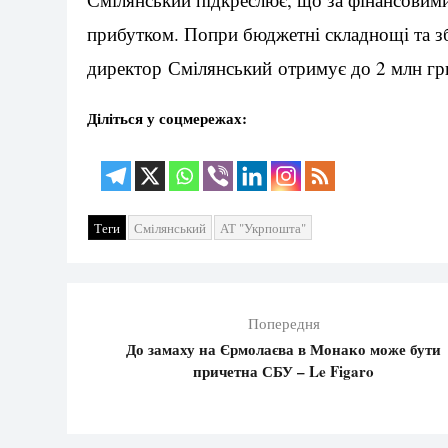
прибутком. Попри бюджетні складнощі та зб
директор Смілянський отримує до 2 млн гр
Діліться у соцмережах:
Теги
Смілянський
АТ "Укрпошта"
Попередня
До замаху на Єрмолаєва в Монако може бути
причетна СБУ – Le Figaro