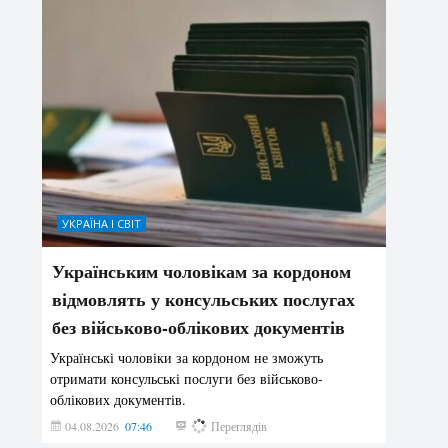
УКРАЇНА І СВІТ
Українським чоловікам за кордоном
відмовлять у консульських послугах
без військово-облікових документів
Українські чоловіки за кордоном не зможуть
отримати консульські послуги без військово-
облікових документів.
04.08.2026
07:46
147
Переглядів