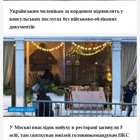
Українським чоловікам за кордоном відмовлять у
консульських послугах без військово-облікових
документів
УКРАЇНА І СВІТ
У Москві внаслідок вибуху в ресторані загинули 5
осіб, там святкував ювілей головнокомандувач ПКС