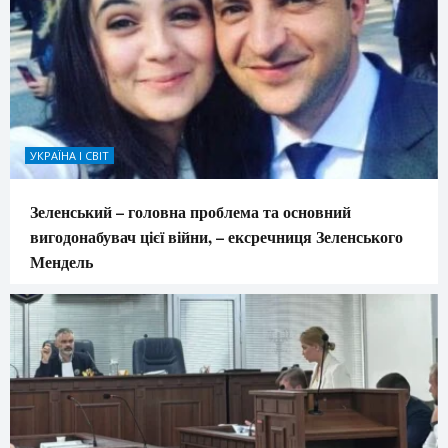
УКРАЇНА І СВІТ
Зеленський – головна проблема та основний
вигодонабувач цієї війни, – ексречниця Зеленського
Мендель