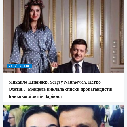
УКРАЇНА І СВІТ
Михайло Шнайдер, Sergey Naumovich, Петро
Охотін… Мендель виклала списки пропагандистів
Банкової зі звітів Зарівної