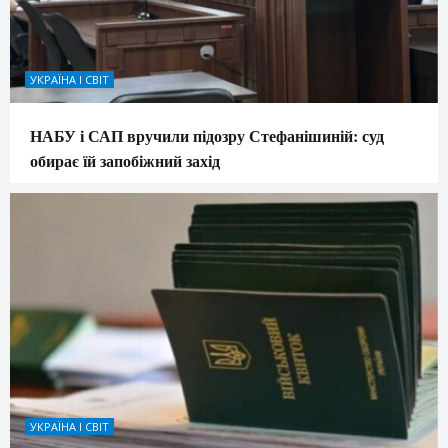
УКРАЇНА І СВІТ
НАБУ і САП вручили підозру Стефанішиній: суд
обирає їй запобіжний захід
УКРАЇНА І СВІТ