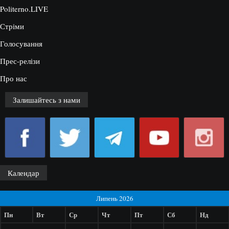
Politerno.LIVE
Стріми
Голосування
Прес-релізи
Про нас
Залишайтесь з нами
Календар
Липень 2026
Пн
Вт
Ср
Чт
Пт
Сб
Нд