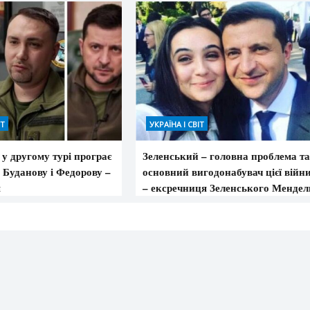
ІТ
УКРАЇНА І СВІТ
у другому турі програє
Зеленський – головна проблема т
 Буданову і Федорову –
основний вигодонабувач цієї війни
я
– ексречниця Зеленського Мендел