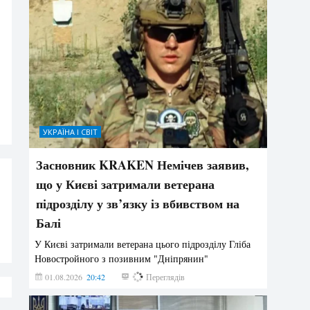
УКРАЇНА І СВІТ
Засновник KRAKEN Немічев заявив,
що у Києві затримали ветерана
підрозділу у зв’язку із вбивством на
Балі
У Києві затримали ветерана цього підрозділу Гліба
Новостройного з позивним "Дніпрянин"
01.08.2026
20:42
199
Переглядів