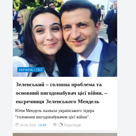
УКРАЇНА І СВІТ
Зеленський – головна проблема та
основний вигодонабувач цієї війни, –
ексречниця Зеленського Мендель
Юлія Мендель назвала українського лідера
"головним вигодонабувачем цієї війни".
04.08.2026
14:49
159
Переглядів