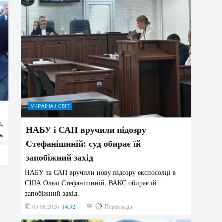
УКРАЇНА І СВІТ
а
,
НАБУ і САП вручили підозру
ь
Стефанішиній: суд обирає їй
запобіжний захід
НАБУ та САП вручили нову підозру експосолці в
США Ользі Стефанішиній, ВАКС обирає їй
запобіжний захід.
05.08.2026
14:52
161
Переглядів