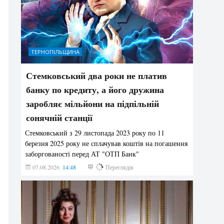
ТЕРНОПІЛЬЩИНА
Стемковський два роки не платив
банку по кредиту, а його дружина
заробляє мільйони на підпільній
сонячній станції
Стемковський з 29 листопада 2023 року по 11
березня 2025 року не сплачував коштів на погашення
заборгованості перед АТ "ОТП Банк"
07.08.2026
14:48
366
Переглядів