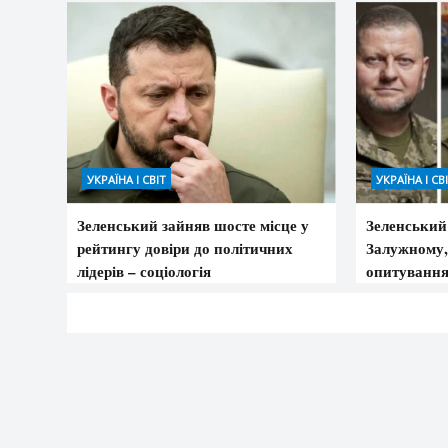
УКРАЇНА І СВІТ
УКРАЇНА І СВ
Зеленський зайняв шосте місце у
Зеленський 
рейтингу довіри до політичних
Залужному,
лідерів – соціологія
опитуванн