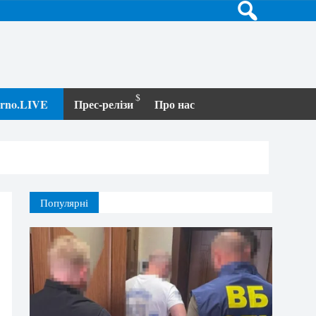
terno.LIVE
Прес-релізи
Про нас
Популярні