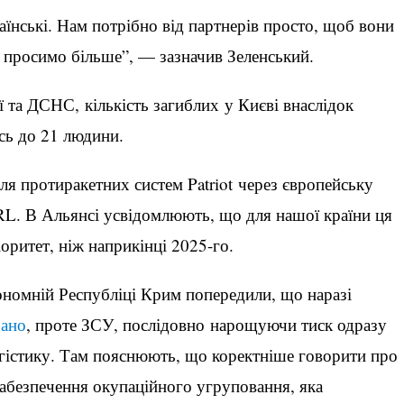
їнські. Нам потрібно від партнерів просто, щоб вони
е просимо більше”, — зазначив Зеленський.
ї та ДСНС, кількість загиблих у Києві внаслідок
сь до 21 людини.
я протиракетних систем Patriot через європейську
RL. В Альянсі усвідомлюють, що для нашої країни ця
іоритет, ніж наприкінці 2025-го.
ономній Республіці Крим попередили, що наразі
рано
, проте ЗСУ, послідовно нарощуючи тиск одразу
огістику. Там пояснюють, що коректніше говорити про
забезпечення окупаційного угруповання, яка