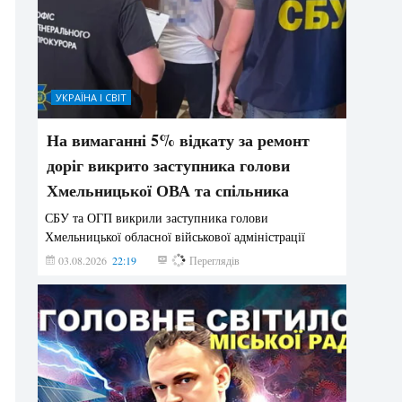
УКРАЇНА І СВІТ
На вимаганні 5% відкату за ремонт
доріг викрито заступника голови
Хмельницької ОВА та спільника
СБУ та ОГП викрили заступника голови
Хмельницької обласної військової адміністрації
03.08.2026
22:19
876
Переглядів