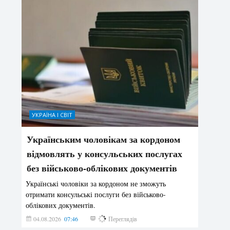
УКРАЇНА І СВІТ
Українським чоловікам за кордоном
відмовлять у консульських послугах
без військово-облікових документів
Українські чоловіки за кордоном не зможуть
отримати консульські послуги без військово-
облікових документів.
04.08.2026
07:46
151
Переглядів