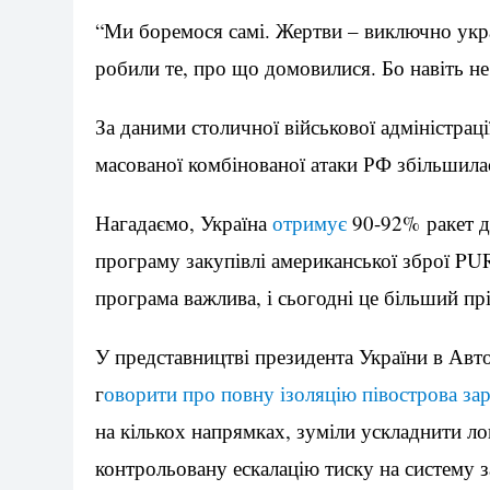
“Ми боремося самі. Жертви – виключно укра
робили те, про що домовилися. Бо навіть н
За даними столичної військової адміністраці
масованої комбінованої атаки РФ збільшила
Нагадаємо, Україна
отримує
90-92% ракет дл
програму закупівлі американської зброї PU
програма важлива, і сьогодні це більший пр
У представництві президента України в Авт
г
оворити про повну ізоляцію півострова за
на кількох напрямках, зуміли ускладнити л
контрольовану ескалацію тиску на систему 