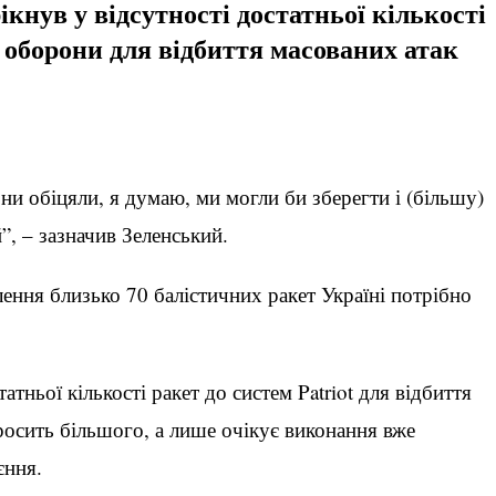
кнув у відсутності достатньої кількості
 оборони для відбиття масованих атак
ни обіцяли, я думаю, ми могли би зберегти і (більшу)
й”, – зазначив Зеленський.
ення близько 70 балістичних ракет Україні потрібно
тньої кількості ракет до систем Patriot для відбиття
просить більшого, а лише очікує виконання вже
єння.