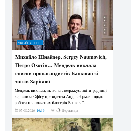
УКРАЇНА І СВІТ
Михайло Шнайдер, Sergey Naumovich,
Петро Охотін… Мендель виклала
списки пропагандистів Банкової зі
звітів Зарівної
Мендель виклала, як вона стверджує, звіти радниці
керівника Офісу президента Андрія Єрмака щодо
роботи проплачених блогерів Банкової.
05.08.2026
16:19
234
Переглядів