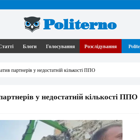
Politerno
Статті
Блоги
Голосування
Розслідування
Poli
атив партнерів у недостатній кількості ППО
партнерів у недостатній кількості ППО