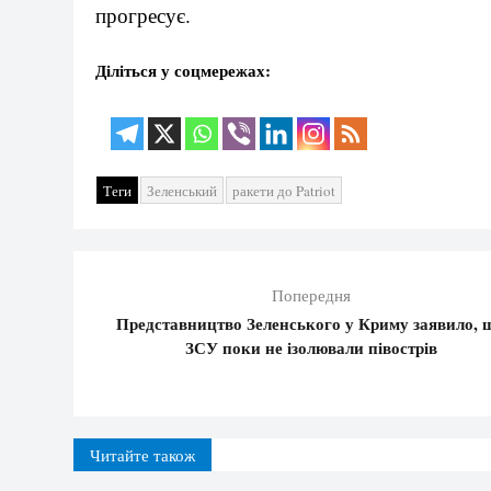
прогресує.
Діліться у соцмережах:
Теги
Зеленський
ракети до Patriot
Попередня
Представництво Зеленського у Криму заявило, 
ЗСУ поки не ізолювали півострів
Читайте також