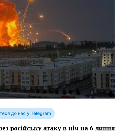
еся до нас у Telegram
ез російську атаку в ніч на 6 липня