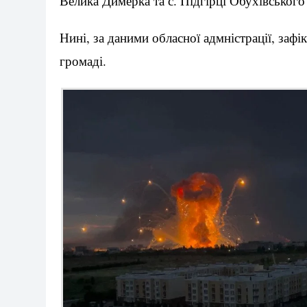
Велика Димерка та с. Підгірці Обухівського
Нині, за даними обласної адмністрації, заф
громаді.