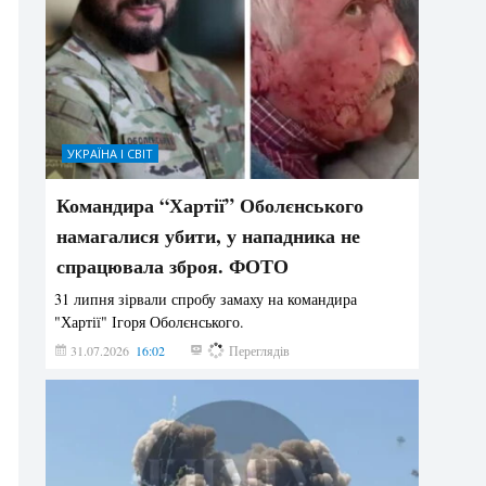
УКРАЇНА І СВІТ
Командира “Хартії” Оболєнського
намагалися убити, у нападника не
спрацювала зброя. ФОТО
31 липня зірвали спробу замаху на командира
"Хартії" Ігоря Оболєнського.
31.07.2026
16:02
198
Переглядів