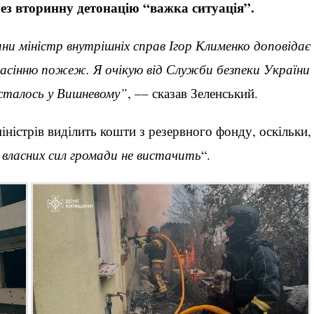
ез вторинну детонацію “важка ситуація”.
ини міністр внутрішніх справ Ігор Клименко доповідає
, гасінню пожеж. Я очікую від Служби безпеки України
 сталось у Вишневому”
, –– сказав Зеленський.
ністрів виділить кошти з резервного фонду, оскільки,
власних сил громади не вистачить
“.