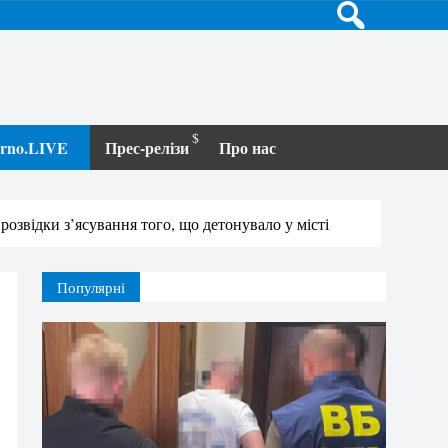
terno.LIVE
Прес-релізи
Про нас
озвідки з’ясування того, що детонувало у місті
Популярні