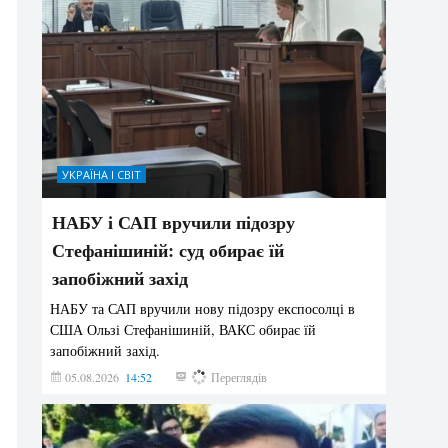
УКРАЇНА І СВІТ
НАБУ і САП вручили підозру
Стефанішиній: суд обирає їй
запобіжний захід
НАБУ та САП вручили нову підозру експосолці в
США Ользі Стефанішиній, ВАКС обирає їй
запобіжний захід.
05.08.2026
14:52
146
Переглядів