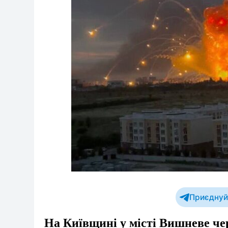
Приєднуйт
На Київщині у місті Вишневе чер