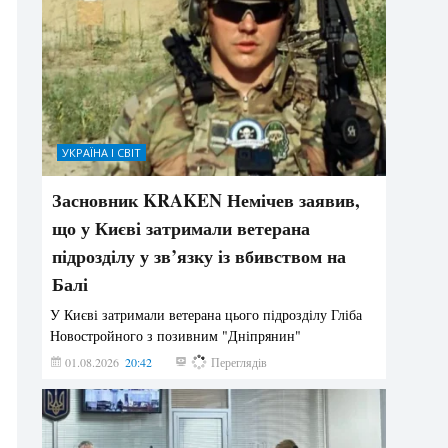
УКРАЇНА І СВІТ
Засновник KRAKEN Немічев заявив,
що у Києві затримали ветерана
підрозділу у зв’язку із вбивством на
Балі
У Києві затримали ветерана цього підрозділу Гліба
Новостройного з позивним "Дніпрянин"
01.08.2026
20:42
182
Переглядів