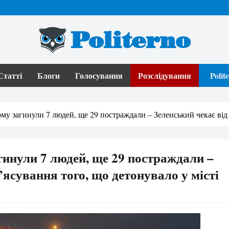
Politerno
Статті
Блоги
Голосування
Розслідування
Poli
му загинули 7 людей, ще 29 постраждали – Зеленський чекає від р
гинули 7 людей, ще 29 постраждали –
’ясування того, що детонувало у місті