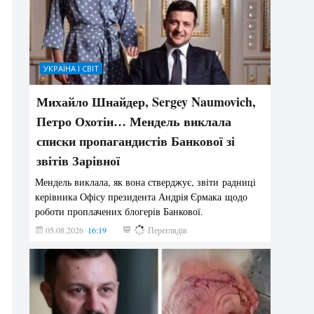
УКРАЇНА І СВІТ
Михайло Шнайдер, Sergey Naumovich,
Петро Охотін… Мендель виклала
списки пропагандистів Банкової зі
звітів Зарівної
Мендель виклала, як вона стверджує, звіти радниці
керівника Офісу президента Андрія Єрмака щодо
роботи проплачених блогерів Банкової.
05.08.2026
16:19
203
Переглядів