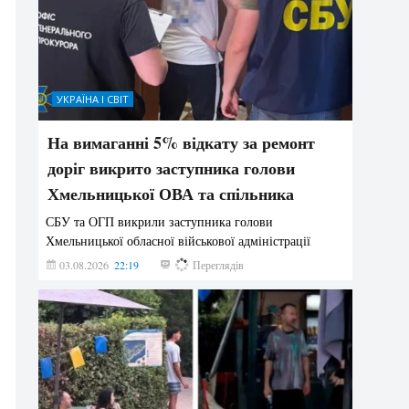
УКРАЇНА І СВІТ
На вимаганні 5% відкату за ремонт
доріг викрито заступника голови
Хмельницької ОВА та спільника
СБУ та ОГП викрили заступника голови
Хмельницької обласної військової адміністрації
03.08.2026
22:19
853
Переглядів