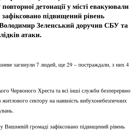
 повторної детонації у місті евакуювали
і
зафіксовано підвищений рівень
Володимир Зеленський доручив СБУ та
лідків атаки.
шневе загинули 7 людей, ще 29 – постраждали, з них 4
кого Червоного Хреста та всі інші служби безперервно
я житлового сектору на наявність вибухонебезпечних
увань.
 у Вишневій громаді зафіксовано підвищений рівень