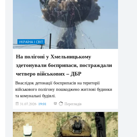
УКРАЇНА І СВІТ
На полігоні у Хмельницькому
здетонували боєприпаси, постраждали
четверо військових – ДБР
Внаслідок детонації боєприпасів на території
військового полігону пошкоджено житлові будинки
та комунальні будівлі.
31.07.2026
19:01
190
Переглядів