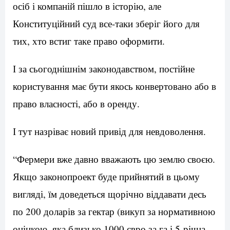
осіб і компаній пішло в історію, але
Конституційний суд все-таки зберіг його для
тих, хто встиг таке право оформити.
І за сьогоднішнім законодавством, постійне
користування має бути якось конвертовано або в
право власності, або в оренду.
І тут назріває новий привід для невдоволення.
“Фермери вже давно вважають цю землю своєю.
Якщо законопроект буде прийнятий в цьому
вигляді, їм доведеться щорічно віддавати десь
по 200 доларів за гектар (викуп за нормативною
оцінкою, яка близько 1000 євро за га і 5-річна