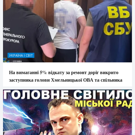
УКРАЇНА І СВІТ
На вимаганні 5% відкату за ремонт доріг викрито
заступника голови Хмельницької ОВА та спільника