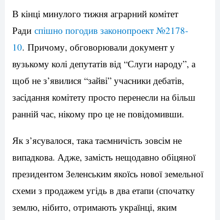
В кінці минулого тижня аграрний комітет
Ради
спішно погодив законопроект №2178-
10
. Причому, обговорювали документ у
вузькому колі депутатів від “Слуги народу”, а
щоб не з’явилися “зайві” учасники дебатів,
засідання комітету просто перенесли на більш
ранній час, нікому про це не повідомивши.
Як з’ясувалося, така таємничість зовсім не
випадкова. Адже, замість нещодавно обіцяної
президентом Зеленським якоїсь нової земельної
схеми з продажем угідь в два етапи (спочатку
землю, нібито, отримають українці, яким