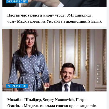
УКРАЇНА І СВІТ
Настав час укласти мирну угоду: ЗМІ дізналися,
чому Маск відмовляє Україні у використанні Starlink
УКРАЇНА І СВІТ
Михайло Шнайдер, Sergey Naumovich, Петро
Охотін… Мендель виклала списки пропагандистів