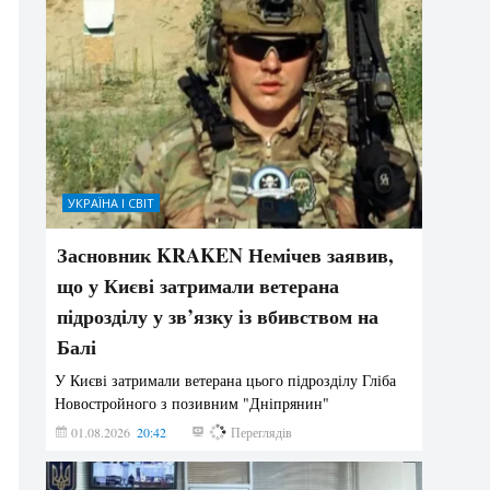
УКРАЇНА І СВІТ
Засновник KRAKEN Немічев заявив,
що у Києві затримали ветерана
підрозділу у зв’язку із вбивством на
Балі
У Києві затримали ветерана цього підрозділу Гліба
Новостройного з позивним "Дніпрянин"
01.08.2026
20:42
189
Переглядів