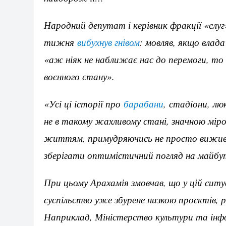
Народний депутат і керівник фракції «слуг
тижня
вибухнув гнівом
: мовляв, якщо влад
«аж ніяк не наближає нас до перемоги, то
воєнного стану».
«Усі ці історії про
барабани
, стадіони, лю
не в такому жахливому стані, значною мір
життям, примудряючись не просто вижива
зберігати оптимістичний погляд на майбут
При цьому Арахамія змовчав, що у цій ситуа
суспільство уже збурене низкою проєктів,
Наприклад, Міністерство культури та інф