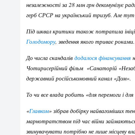
незалежності за 28 млн грн декомунізує р
герб СРСР на український тризуб. Але тут 
Під шквал критики також потрапила іні
Голодомору
, зведення якого триває роками.
До числа скандалів
додалося фінансування
н
Чотирисерійний фільм «Санаторій «Незаб
державний російськомовний канал «Дом».
То чи все влада робить «для перемоги і д
«
Главком
» зібрав добірку найвагоміших те
марнотратством під час війни займаються
звинувачувати потрібно не лише місцеву в