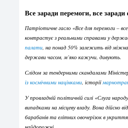
Все заради перемоги, все заради
Патріотичне гасло «Все для перемоги – вс
контрастує з реальними справами у держа
палати
, на понад 50% залежить від міжн
держави часом, м’яко кажучи, дивують.
Слідом за тендерними скандалами Міністе
із космічними націнками
, історії
марнотрат
У провладній політичній силі «Слуга народ
випадками на місцеву владу. Вона дійсно в
барабанів та елітних овочерізок в укриття
найдорожчі…