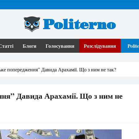
Politerno
Статті
Блоги
Голосування
Розслідування
Poli
ьке попередження” Давида Арахамії. Що з ним не так?
ня” Давида Арахамії. Що з ним не