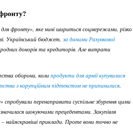
 фронту?
е для фронту», яке нині шириться соцмережами, різко
ві. Український бюджет,
за даними Рахункової
ародних донорів та кредиторів. Але витрати
рства оборони, коли
продукти для армії купувалися
ства з корупційним підтекстом не припинилися
.
у» спробували перенаправити суспільне збурення цими
ідзначилася шокуючими прецедентами. Закупівля
 – найяскравіші приклади. Проте вони точно не