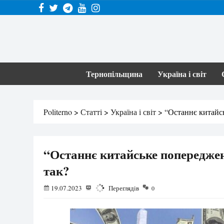
Тернопільщина
Україна і світ
Politerno
>
Статті
>
Україна і світ
>
“Останнє китайс
“Останнє китайське попереджен
так?
19.07.2023
1984
Переглядів
0