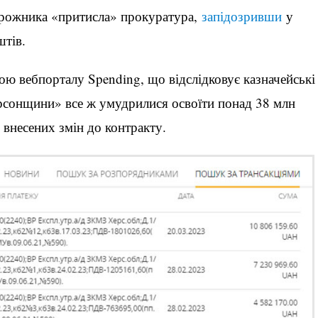
дорожника «притисла» прокуратура,
запідозривши
у
тів.
ою вебпорталу Spending, що відслідковує казначейські
рсонщини» все ж умудрилися освоїти понад 38 млн
 внесених змін до контракту.