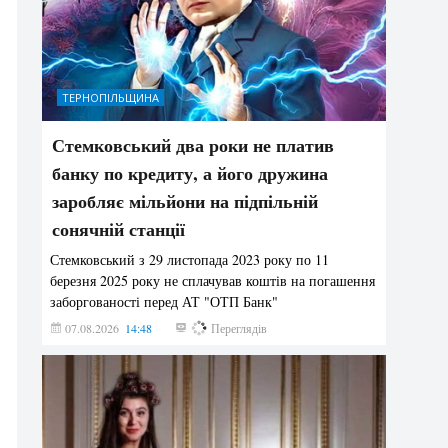
ТЕРНОПІЛЬЩИНА
Стемковський два роки не платив
банку по кредиту, а його дружина
заробляє мільйони на підпільній
сонячній станції
Стемковський з 29 листопада 2023 року по 11
березня 2025 року не сплачував коштів на погашення
заборгованості перед АТ "ОТП Банк"
07.08.2026
14:48
216
Переглядів