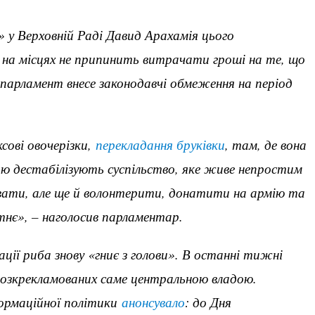
» у Верховній Раді Давид Арахамія цього
а на місцях не припинить витрачати гроші на те, що
 парламент внесе законодавчі обмеження на період
ксові овочерізки,
перекладання бруківки
, там, де вона
ою дестабілізують суспільство, яке живе непростим
ти, але ще й волонтерити, донатити на армію та
нє», – наголосив парламентар.
ції риба знову «гниє з голови». В останні тижні
 розкрекламованих саме центральною владою.
ормаційної політики
анонсувало
: до Дня