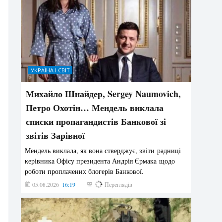
УКРАЇНА І СВІТ
Михайло Шнайдер, Sergey Naumovich,
Петро Охотін… Мендель виклала
списки пропагандистів Банкової зі
звітів Зарівної
Мендель виклала, як вона стверджує, звіти радниці
керівника Офісу президента Андрія Єрмака щодо
роботи проплачених блогерів Банкової.
05.08.2026
16:19
216
Переглядів