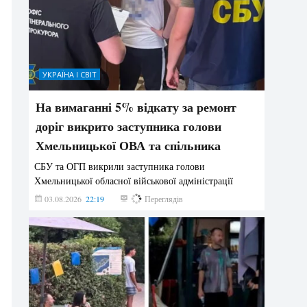
УКРАЇНА І СВІТ
На вимаганні 5% відкату за ремонт
доріг викрито заступника голови
Хмельницької ОВА та спільника
СБУ та ОГП викрили заступника голови
Хмельницької обласної військової адміністрації
03.08.2026
22:19
862
Переглядів