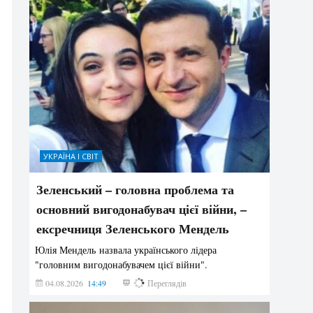
УКРАЇНА І СВІТ
Зеленський – головна проблема та
основний вигодонабувач цієї війни, –
ексречниця Зеленського Мендель
Юлія Мендель назвала українського лідера
"головним вигодонабувачем цієї війни".
04.08.2026
14:49
144
Переглядів