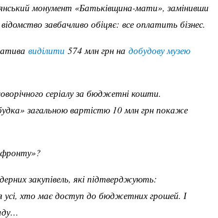
адянський монумент «Батьківщина-мати», замінивши
відомство завбачливо обіцяє: все оплатить бізнес.
ціатива
виділити
574 млн грн на
добудову музею
оворічного серіалу за бюджетні кошти.
удка» загальною вартістю 10 млн грн покаже
ля фронту»?
ндерних закупівель, які підтверджують:
 усі, хто має доступ до бюджетних грошей. І
ладу…