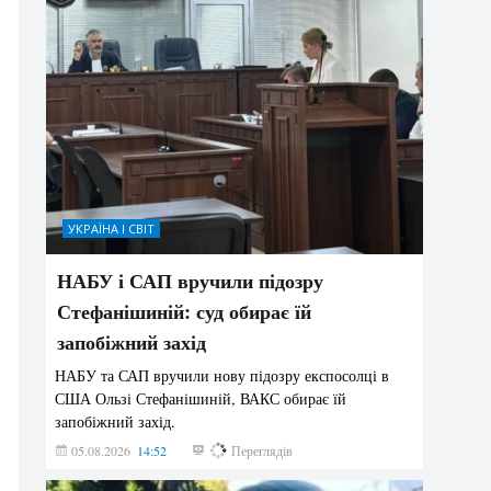
УКРАЇНА І СВІТ
НАБУ і САП вручили підозру
Стефанішиній: суд обирає їй
запобіжний захід
НАБУ та САП вручили нову підозру експосолці в
США Ользі Стефанішиній, ВАКС обирає їй
запобіжний захід.
05.08.2026
14:52
152
Переглядів