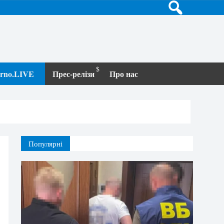
terno.LIVE
Прес-релізи
Про нас
Популярні