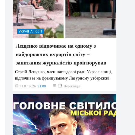
УКРАЇНА І СВІТ
Лещенко відпочиває на одному з
найдорожчих курортів світу –
запитання журналістів проігнорував
Сергій Лещенко, член наглядової ради Укрзалізниці,
відпочиває на французькому Лазурному узбережжі.
31.07.2026
21:00
222
Переглядів