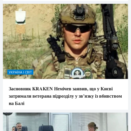
УКРАЇНА І СВІТ
Засновник KRAKEN Немічев заявив, що у Києві
затримали ветерана підрозділу у зв’язку із вбивством
на Балі