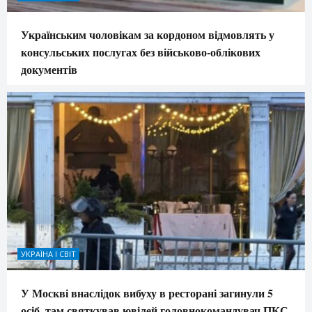
Українським чоловікам за кордоном відмовлять у
консульських послугах без військово-облікових
документів
УКРАЇНА І СВІТ
У Москві внаслідок вибуху в ресторані загинули 5
осіб, там святкував ювілей головнокомандувач ПКС