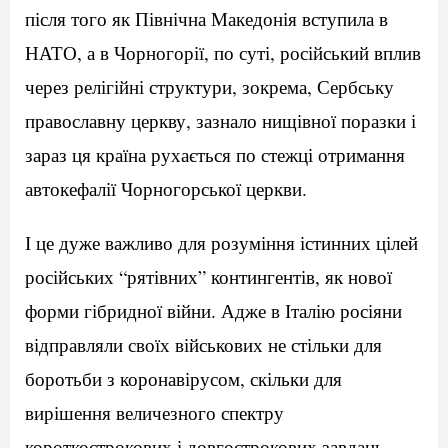
після того як Північна Македонія вступила в
НАТО, а в Чорногорії, по суті, російський вплив
через релігійні структури, зокрема, Сербську
православну церкву, зазнало нищівної поразки і
зараз ця країна рухається по стежці отримання
автокефалії Чорногорської церкви.
І це дуже важливо для розуміння істинних цілей
російських “рятівних” контингентів, як нової
форми гібридної війни. Адже в Італію росіяни
відправляли своїх військових не стільки для
боротьби з коронавірусом, скільки для
вирішення величезного спектру
короткострокових і довгострокових завдань.