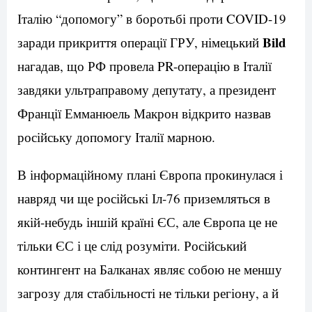
Італію “допомогу” в боротьбі проти COVID-19
Bild
заради прикриття операції ГРУ, німецький
нагадав, що РФ провела PR-операцію в Італії
завдяки ультраправому депутату, а президент
Франції Емманюель Макрон відкрито назвав
російську допомогу Італії марною.
В інформаційному плані Європа прокинулася і
навряд чи ще російські Іл-76 приземляться в
якій-небудь іншій країні ЄС, але Європа це не
тільки ЄС і це слід розуміти. Російський
контингент на Балканах являє собою не меншу
загрозу для стабільності не тільки регіону, а й