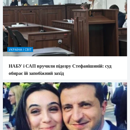
УКРАЇНА І СВІТ
НАБУ і САП вручили підозру Стефанішиній: суд
обирає їй запобіжний захід