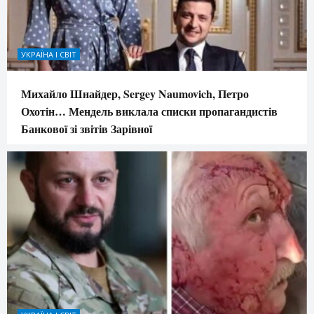
УКРАЇНА І СВІТ
Михайло Шнайдер, Sergey Naumovich, Петро
Охотін… Мендель виклала списки пропагандистів
Банкової зі звітів Зарівної