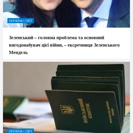
УКРАЇНА І СВІТ
Зеленський – головна проблема та основний
вигодонабувач цієї війни, – ексречниця Зеленського
Мендель
УКРАЇНА І СВІТ