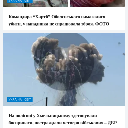
УКРАЇНА І СВІТ
Командира “Хартії” Оболєнського намагалися
убити, у нападника не спрацювала зброя. ФОТО
УКРАЇНА І СВІТ
На полігоні у Хмельницькому здетонували
боєприпаси, постраждали четверо військових – ДБР