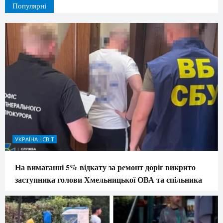
Популярні
УКРАЇНА І СВІТ
На вимаганні 5% відкату за ремонт доріг викрито
заступника голови Хмельницької ОВА та спільника