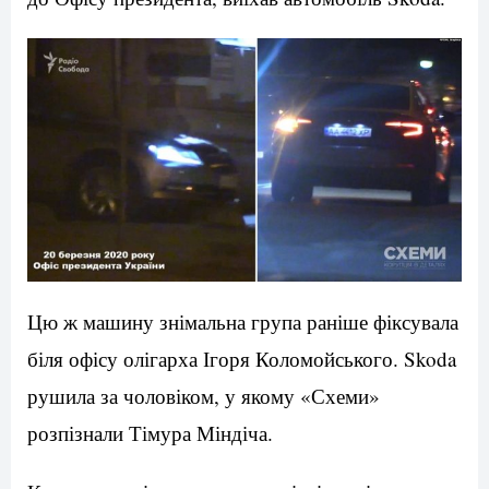
Цю ж машину знімальна група раніше фіксувала
біля офісу олігарха Ігоря Коломойського. Skoda
рушила за чоловіком, у якому «Схеми»
розпізнали Тімура Міндіча.