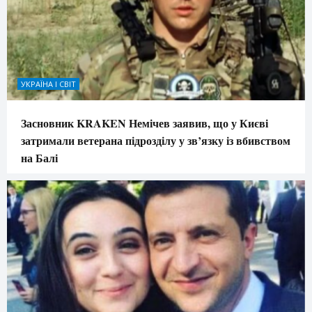
УКРАЇНА І СВІТ
Засновник KRAKEN Немічев заявив, що у Києві
затримали ветерана підрозділу у зв’язку із вбивством
на Балі