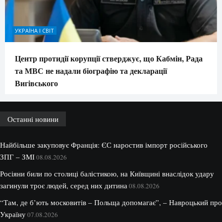
УКРАЇНА І СВІТ
Центр протидії корупції стверджує, що Кабмін, Рада
та МВС не надали біографію та декларації
Вигівського
Останні новини
Найбільше закуповує Франція: ЄС наростив імпорт російського
ЗПГ – ЗМІ
08.08.2026
Росіяни били по столиці балістикою, на Київщині внаслідок удару
загинули троє людей, серед них дитина
08.08.2026
“Там, де б’ють московитів – Польща допомагає”, – Навроцький про
Україну
07.08.2026