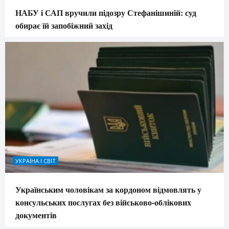
НАБУ і САП вручили підозру Стефанішиній: суд
обирає їй запобіжний захід
УКРАЇНА І СВІТ
Українським чоловікам за кордоном відмовлять у
консульських послугах без військово-облікових
документів