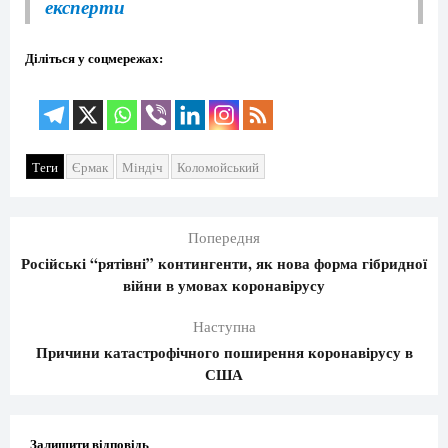
експерти
Діліться у соцмережах:
Теги
Єрмак
Міндіч
Коломойський
Попередня
Російські “рятівні” контингенти, як нова форма гібридної
війни в умовах коронавірусу
Наступна
Причини катастрофічного поширення коронавірусу в
США
Залишити відповідь