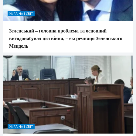
УКРАЇНА І СВІТ
Зеленський – головна проблема та основний
вигодонабувач цієї війни, – ексречниця Зеленського
Мендель
УКРАЇНА І СВІТ