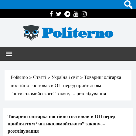
Politerno
Politerno
>
Статті
>
Україна і світ
>
Товариш олігарха
постійно гостював в ОП перед прийняттям
“антиколомойського” закону, – розслідування
Товариш олігарха постійно гостював в ОП перед
прийняттям “антиколомойського” закону, –
розслідування