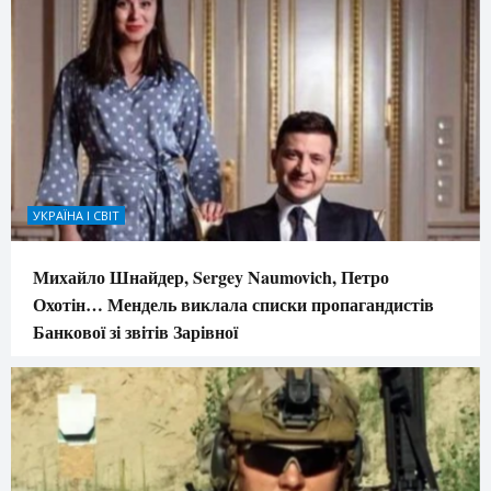
УКРАЇНА І СВІТ
Михайло Шнайдер, Sergey Naumovich, Петро
Охотін… Мендель виклала списки пропагандистів
Банкової зі звітів Зарівної