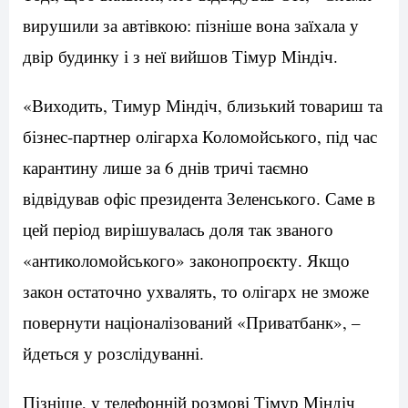
вирушили за автівкою: пізніше вона заїхала у
двір будинку і з неї вийшов Тімур Міндіч.
«Виходить, Тимур Міндіч, близький товариш та
бізнес-партнер олігарха Коломойського, під час
карантину лише за 6 днів тричі таємно
відвідував офіс президента Зеленського. Саме в
цей період вирішувалась доля так званого
«антиколомойського» законопроєкту. Якщо
закон остаточно ухвалять, то олігарх не зможе
повернути націоналізований «Приватбанк», –
йдеться у розслідуванні.
Пізніше, у телефонній розмові Тімур Міндіч