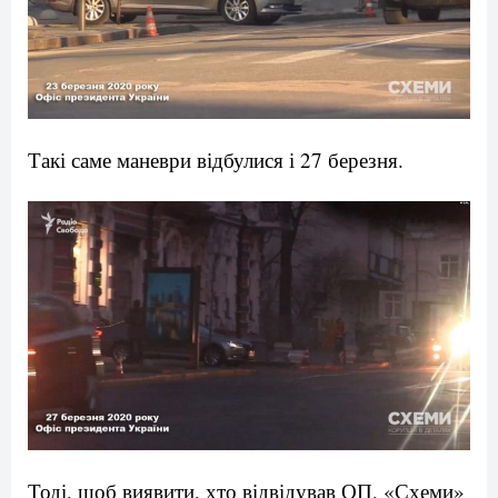
Такі саме маневри відбулися і 27 березня.
Тоді, щоб виявити, хто відвідував ОП, «Схеми»