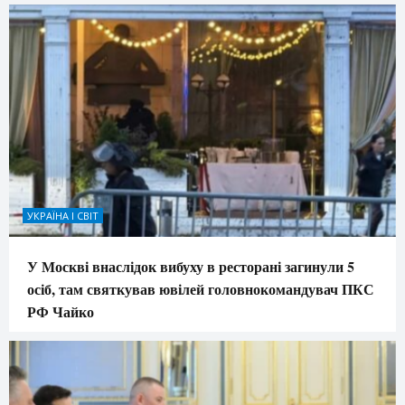
УКРАЇНА І СВІТ
У Москві внаслідок вибуху в ресторані загинули 5
осіб, там святкував ювілей головнокомандувач ПКС
РФ Чайко