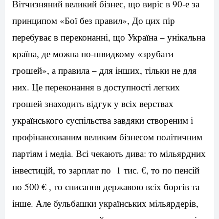
Вітчизняний великий бізнес, що виріс в 90-е за
принципом «Бої без правил», До цих пір
перебуває в переконанні, що Україна – унікальна
країна, де можна по-швидкому «зрубати
грошей», а правила – для інших, тільки не для
них. Це переконання в доступності легких
грошей знаходить відгук у всіх верствах
українського суспільства завдяки створеним і
профінансованим великим бізнесом політичним
партіям і медіа. Всі чекають дива: то мільярдних
інвестицій, то зарплат по 1 тис. €, то по пенсій
по 500 € , то списання державою всіх боргів та
інше. Але бульбашки українських мільярдерів,