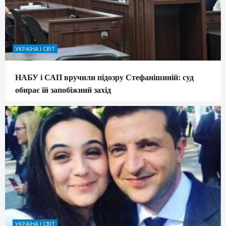
УКРАЇНА І СВІТ
НАБУ і САП вручили підозру Стефанішиній: суд
обирає їй запобіжний захід
УКРАЇНА І СВІТ