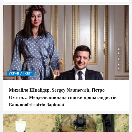
УКРАЇНА І СВІТ
Михайло Шнайдер, Sergey Naumovich, Петро
Охотін… Мендель виклала списки пропагандистів
Банкової зі звітів Зарівної