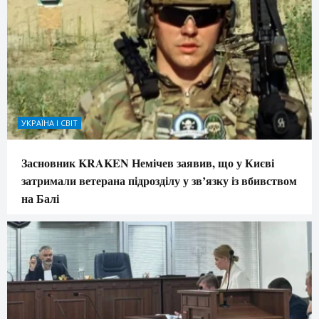
УКРАЇНА І СВІТ
Засновник KRAKEN Немічев заявив, що у Києві
затримали ветерана підрозділу у зв’язку із вбивством
на Балі