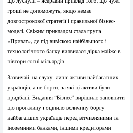
що луснули – яскравий приклад того, що чужі
гроші не допоможуть, якщо немає
довгострокової стратегії і правильної бізнес-
моделі. Свіжим прикладом стала група
«Приват», де під вивіскою найбільшого і
технологічного банку виявилася дірка майже в
півтори сотні мільярдів.
Зазвичай, на слуху лише активи найбагатших
українців, а не борги, за які ці активи були
придбані. Видання “Бізнес” вирішило заповнити
цю прогалину і оцінило величину боргу
найбагатших українців перед вітчизняними та
іноземними банками, іншими кредиторами