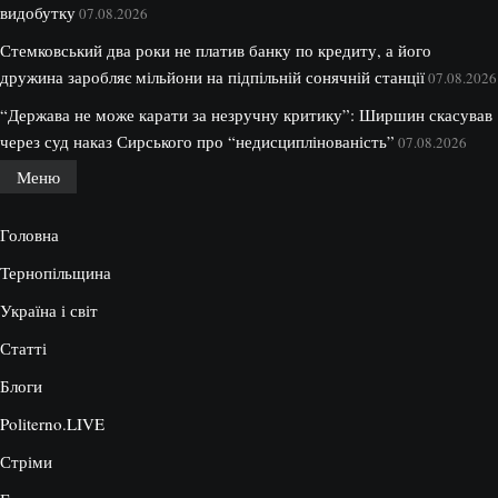
видобутку
07.08.2026
Стемковський два роки не платив банку по кредиту, а його
дружина заробляє мільйони на підпільній сонячній станції
07.08.2026
“Держава не може карати за незручну критику”: Ширшин скасував
через суд наказ Сирського про “недисциплінованість”
07.08.2026
Меню
Головна
Тернопільщина
Україна і світ
Статті
Блоги
Politerno.LIVE
Стріми