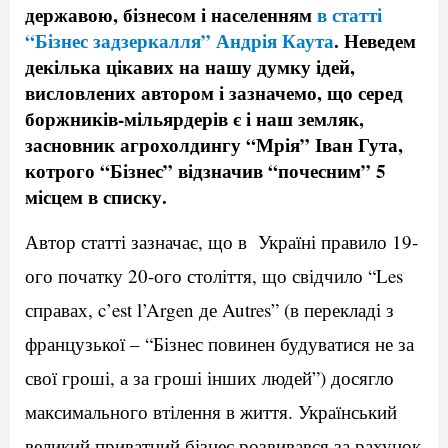
державою, бізнесом і населенням
в статті
“Бізнес задзеркалля” Андрія Каута
. Неведем
декілька цікавих на нашу думку ідей,
висловлених автором і зазначемо, що серед
боржників-мільярдерів є і наш земляк,
засновник агрохолдингу “Мрія” Іван Гута,
котрого “Бізнес” відзначив “почесним” 5
місцем в списку.
Автор статті зазначає, що в Україні правило 19-
ого початку 20-ого століття, що свідчило “Les
справах, c’est l’Argen де Autres” (в перекладі з
французької – “Бізнес повинен будуватися не за
свої гроші, а за гроші інших людей”) досягло
максимального втілення в життя. Український
великий приватний бізнес розвивався за рахунок