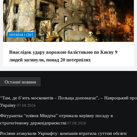
УКРАЇНА І СВІТ
Внаслідок удару ворожою балістикою по Києву 9
людей загинули, понад 20 потерпілих
Останні новини
“Там, де б’ють московитів – Польща допомагає”, – Навроцький про
Україну
07.08.2026
Фігурантка “плівок Міндіча” отримала керівну посаду в
стратегічному держпідприємстві
07.08.2026
Росіяни атакували Укрнафту: компанія втратила суттєві обсяги