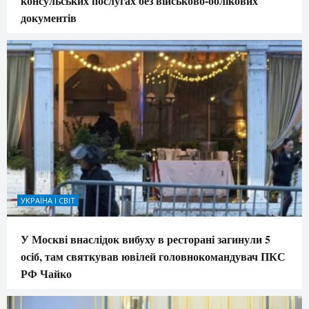
консульських послугах без військово-облікових
документів
УКРАЇНА І СВІТ
У Москві внаслідок вибуху в ресторані загинули 5
осіб, там святкував ювілей головнокомандувач ПКС
РФ Чайко