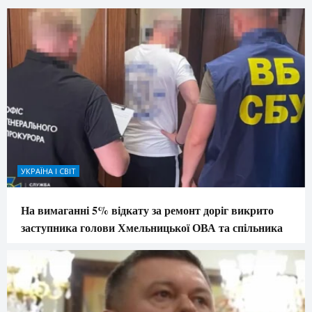
УКРАЇНА І СВІТ
На вимаганні 5% відкату за ремонт доріг викрито
заступника голови Хмельницької ОВА та спільника