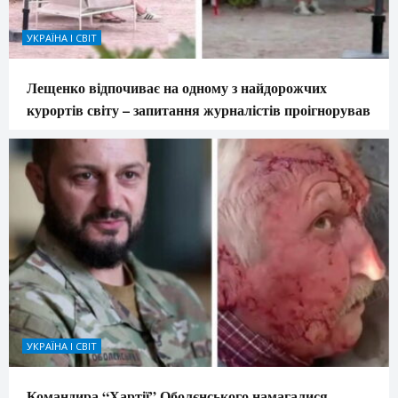
УКРАЇНА І СВІТ
Лещенко відпочиває на одному з найдорожчих
курортів світу – запитання журналістів проігнорував
УКРАЇНА І СВІТ
Командира “Хартії” Оболєнського намагалися