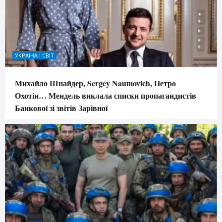
УКРАЇНА І СВІТ
Михайло Шнайдер, Sergey Naumovich, Петро
Охотін… Мендель виклала списки пропагандистів
Банкової зі звітів Зарівної