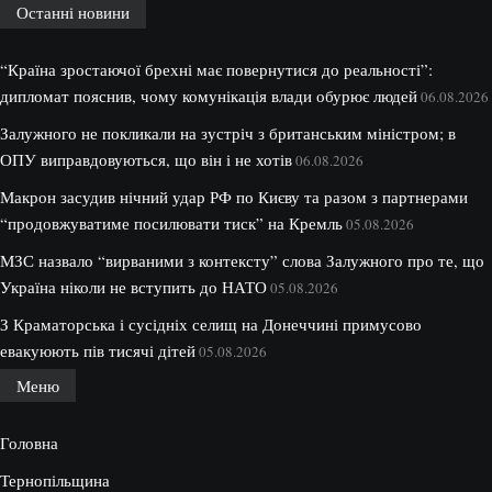
Останні новини
“Країна зростаючої брехні має повернутися до реальності”:
дипломат пояснив, чому комунікація влади обурює людей
06.08.2026
Залужного не покликали на зустріч з британським міністром; в
ОПУ виправдовуються, що він і не хотів
06.08.2026
Макрон засудив нічний удар РФ по Києву та разом з партнерами
“продовжуватиме посилювати тиск” на Кремль
05.08.2026
МЗС назвало “вирваними з контексту” слова Залужного про те, що
Україна ніколи не вступить до НАТО
05.08.2026
З Краматорська і сусідніх селищ на Донеччині примусово
евакуюють пів тисячі дітей
05.08.2026
Меню
Головна
Тернопільщина