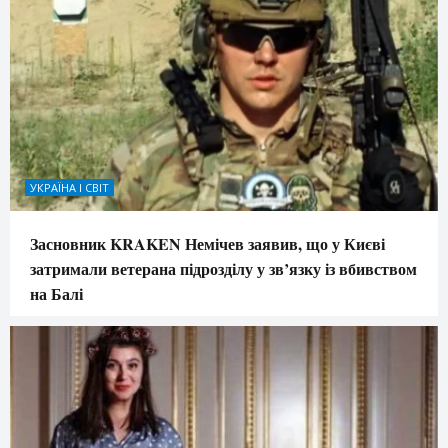
УКРАЇНА І СВІТ
Засновник KRAKEN Немічев заявив, що у Києві
затримали ветерана підрозділу у зв’язку із вбивством
на Балі