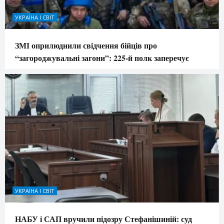
УКРАЇНА І СВІТ
ЗМІ оприлюднили свідчення бійців про
“загороджувальні загони”: 225-й полк заперечує
УКРАЇНА І СВІТ
НАБУ і САП вручили підозру Стефанішиній: суд