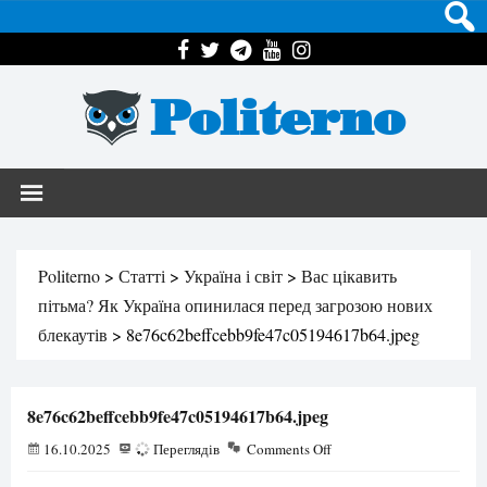
Politerno
Politerno
>
Статті
>
Україна і світ
>
Вас цікавить
пітьма? Як Україна опинилася перед загрозою нових
блекаутів
>
8e76c62beffcebb9fe47c05194617b64.jpeg
8e76c62beffcebb9fe47c05194617b64.jpeg
16.10.2025
86
Переглядів
Comments Off