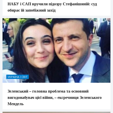
НАБУ і САП вручили підозру Стефанішиній: суд
обирає їй запобіжний захід
УКРАЇНА І СВІТ
Зеленський – головна проблема та основний
вигодонабувач цієї війни, – ексречниця Зеленського
Мендель