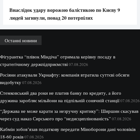
Внаслідок удару ворожою балістикою по Києву 9
людей загинули, понад 20 потерпілих
Останні новини
Фігурантка “плівок Міндіча” отримала керівну посаду в
стратегічному держпідприємстві
07.08.2026
Росіяни атакували Укрнафту: компанія втратила суттєві обсяги
видобутку
07.08.2026
Стемковський два роки не платив банку по кредиту, а його
дружина заробляє мільйони на підпільній сонячній станції
07.08.2026
“Держава не може карати за незручну критику”: Ширшин скасував
через суд наказ Сирського про “недисциплінованість”
07.08.2026
Кабмін зобовʼязав податкову передати Міноборони дані чоловіків
18-60 років
07.08.2026