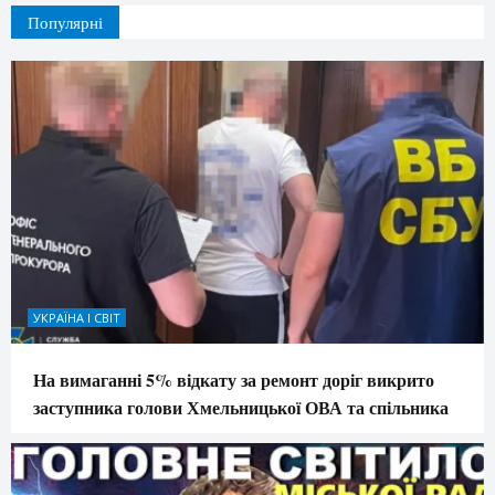
Популярні
УКРАЇНА І СВІТ
На вимаганні 5% відкату за ремонт доріг викрито
заступника голови Хмельницької ОВА та спільника