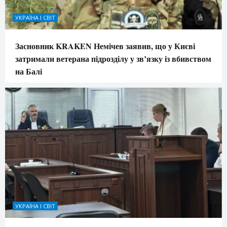
УКРАЇНА І СВІТ
Засновник KRAKEN Немічев заявив, що у Києві
затримали ветерана підрозділу у зв’язку із вбивством
на Балі
УКРАЇНА І СВІТ