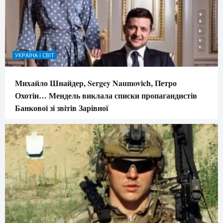
УКРАЇНА І СВІТ
Михайло Шнайдер, Sergey Naumovich, Петро
Охотін… Мендель виклала списки пропагандистів
Банкової зі звітів Зарівної