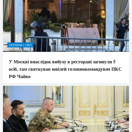
УКРАЇНА І СВІТ
У Москві внаслідок вибуху в ресторані загинули 5
осіб, там святкував ювілей головнокомандувач ПКС
РФ Чайко