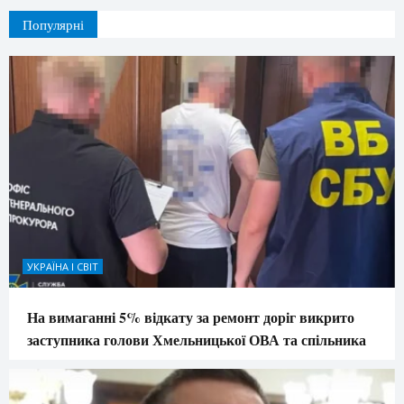
Популярні
УКРАЇНА І СВІТ
На вимаганні 5% відкату за ремонт доріг викрито
заступника голови Хмельницької ОВА та спільника