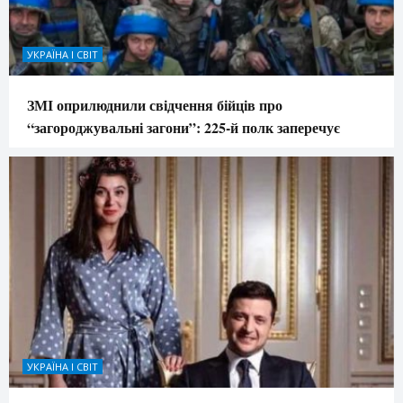
УКРАЇНА І СВІТ
ЗМІ оприлюднили свідчення бійців про
“загороджувальні загони”: 225-й полк заперечує
УКРАЇНА І СВІТ