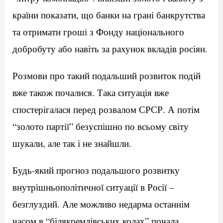
країни показати, що банки на грані банкрутства
та отримати гроші з Фонду національного
добробуту або навіть за рахунок вкладів росіян.
Розмови про такий подальший розвиток подій
вже також почалися. Така ситуація вже
спостерігалася перед розвалом СРСР. А потім
“золото партії” безуспішно по всьому світу
шукали, але так і не знайшли.
Будь-який прогноз подальшого розвитку
внутрішньополітичної ситуації в Росії –
безглуздий. Але можливо недарма останнім
часом в “білякремлівських колах” почала