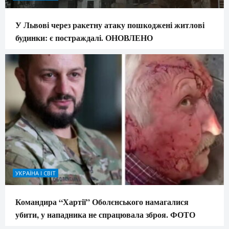
У Львові через ракетну атаку пошкоджені житлові
будинки: є постраждалі. ОНОВЛЕНО
УКРАЇНА І СВІТ
Командира “Хартії” Оболєнського намагалися
убити, у нападника не спрацювала зброя. ФОТО