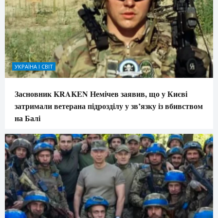
УКРАЇНА І СВІТ
Засновник KRAKEN Немічев заявив, що у Києві
затримали ветерана підрозділу у зв’язку із вбивством
на Балі