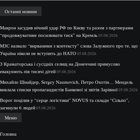
Останні новини
Макрон засудив нічний удар РФ по Києву та разом з партнерами
“продовжуватиме посилювати тиск” на Кремль
05.08.2026
МЗС назвало “вирваними з контексту” слова Залужного про те, що
Україна ніколи не вступить до НАТО
05.08.2026
З Краматорська і сусідніх селищ на Донеччині примусово
евакуюють пів тисячі дітей
05.08.2026
Михайло Шнайдер, Sergey Naumovich, Петро Охотін… Мендель
виклала списки пропагандистів Банкової зі звітів Зарівної
05.08.2026
Ворог поцілив у “серце логістики” NOVUS та склади “Сільпо”,
загинули 6 людей
05.08.2026
Меню
Головна