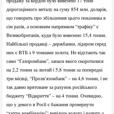
продажу за кордон було вивезено 17 тонн
дорогоцінного металу на суму 854 млн. доларів,
що говорить про збільшення цього показника в
сім разів, а основним напрямком “трафіку” є
Великобританія, куди було вивезено 15,4 тонни.
Найбільші продавці – держбанки, лідером серед
них є ВТБ з 9 тоннами золота. Не відстають так
само “Газпромбанк”, запаси якого скоротилися
на 2,2 тонни за лютий і 5,8 тонни за попередні
три місяці, “Прозв’язокбанк” – на 4,6 тонни, і не
так давно врятоване за рахунок російського
бюджету “Відкриття” – на 4 тонни. Очевидно,
що у декого в Росії є бажання провернути
“хитру комбінацію”: вивізши золото і валюту з