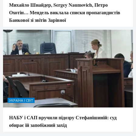
Михайло Шнайдер, Sergey Naumovich, Петро
Охотін… Мендель виклала списки пропагандистів
Банкової зі звітів Зарівної
УКРАЇНА І СВІТ
НАБУ і САП вручили підозру Стефанішиній: суд
обирає їй запобіжний захід