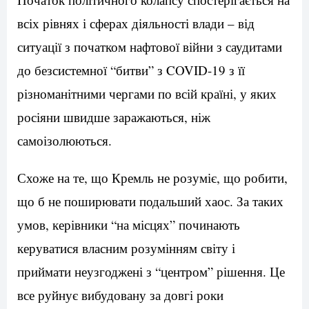
всіх рівнях і сферах діяльності влади – від
ситуації з початком нафтової війни з саудитами
до безсистемної “битви” з COVID-19 з її
різноманітними чергами по всій країні, у яких
росіяни швидше заражаються, ніж
самоізолюються.
Схоже на те, що Кремль не розуміє, що робити,
що б не поширювати подальший хаос. За таких
умов, керівники “на місцях” починають
керуватися власним розумінням світу і
приймати неузгоджені з “центром” рішення. Це
все руйнує вибудовану за довгі роки