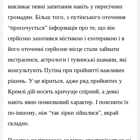
викликає певні запитання навіть у пересічних
громадян. Більш того, з путінського оточення
“просочується” інформація про те, що він
серйозно захопився містикою і езотерикою і в
його оточенні серйозне місце стали займати
екстрасенси, астрологи і тувинські шамани, які
консультують Путіна при прийнятті важливих
рішень. У це віриться, адже ряд прийнятих у
Кремлі дій носять кричуще спірний, а деякі
навіть явно помилковий характер. І пояснити їх
по-іншому, ніж “так зірки зійшлися”, вкрай
складно.
Початок політичного колапсу спостерігається на