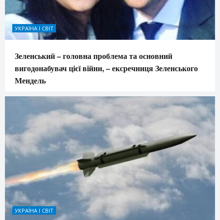
УКРАЇНА І СВІТ
Зеленський – головна проблема та основний
вигодонабувач цієї війни, – ексречниця Зеленського
Мендель
УКРАЇНА І СВІТ