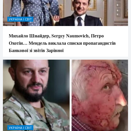
УКРАЇНА І СВІТ
Михайло Шнайдер, Sergey Naumovich, Петро
Охотін… Мендель виклала списки пропагандистів
Банкової зі звітів Зарівної
УКРАЇНА І СВІТ