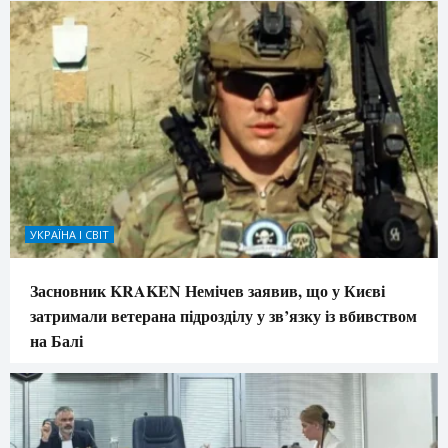
УКРАЇНА І СВІТ
Засновник KRAKEN Немічев заявив, що у Києві
затримали ветерана підрозділу у зв’язку із вбивством
на Балі