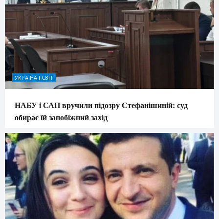
УКРАЇНА І СВІТ
НАБУ і САП вручили підозру Стефанішиній: суд
обирає їй запобіжний захід