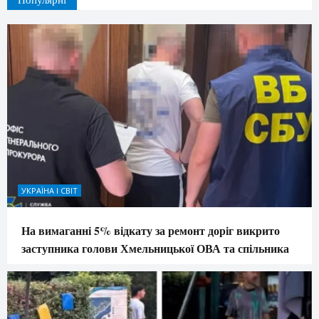
УКРАЇНА І СВІТ
На вимаганні 5% відкату за ремонт доріг викрито
заступника голови Хмельницької ОВА та спільника