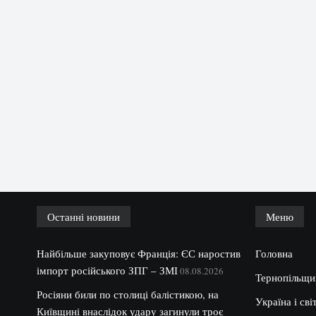
Останні новини
Меню
Найбільше закуповує Франція: ЄС наростив
Головна
імпорт російського ЗПГ – ЗМІ
08.08.2026
Тернопільщи
Росіяни били по столиці балістикою, на
Україна і сві
Київщині внаслідок удару загинули троє