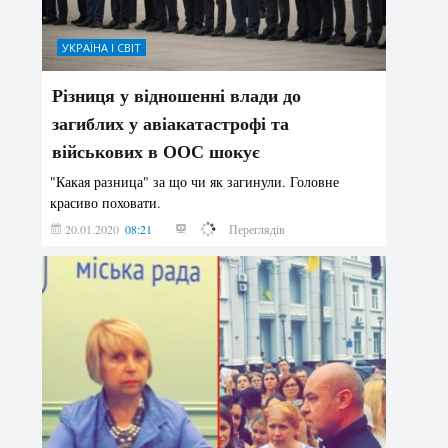
УКРАЇНА І СВІТ
Різниця у відношенні влади до
загиблих у авіакатастрофі та
військових в ООС шокує
"Какая разница" за що чи як загинули. Головне
красиво поховати.
20.01.2020
08:21
139880
Переглядів