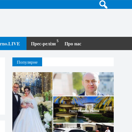
terno.LIVE
Прес-релізи
Про нас
Популярне