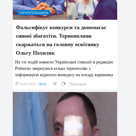
ТЕРНОПІЛЬЩИНА
Фальсифікує конкурси та допомагає
синові збагатіти. Тернополяни
скаржаться на головну освітянку
Ольгу Похиляк
На тлі подій навколо Української гімназії в редакцію
Politerno звернулися кілька тернополян з
інформацією відносно конкурсу на посаду керівника
цього закладу.
14.07.2023
18:04
132355
Переглядів