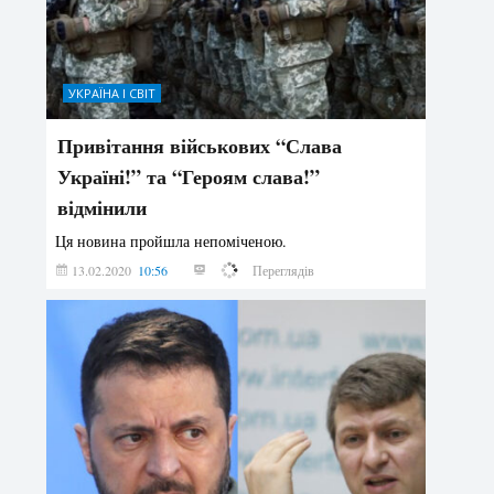
УКРАЇНА І СВІТ
Привітання військових “Слава
Україні!” та “Героям слава!”
відмінили
Ця новина пройшла непоміченою.
13.02.2020
10:56
105062
Переглядів