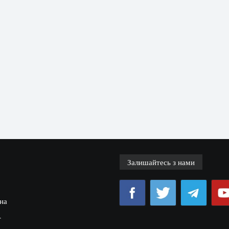
Залишайтесь з нами
на
т