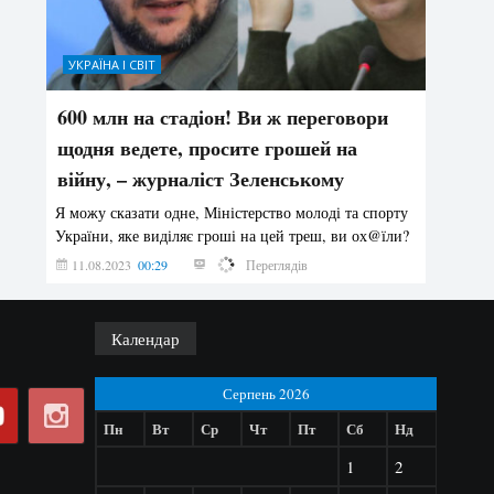
УКРАЇНА І СВІТ
600 млн на стадіон! Ви ж переговори
щодня ведете, просите грошей на
війну, – журналіст Зеленському
Я можу сказати одне, Міністерство молоді та спорту
України, яке виділяє гроші на цей треш, ви ох@їли?
11.08.2023
00:29
94432
Переглядів
Календар
Серпень 2026
Пн
Вт
Ср
Чт
Пт
Сб
Нд
1
2