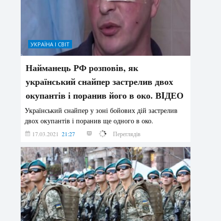
УКРАЇНА І СВІТ
Найманець РФ розповів, як
український снайпер застрелив двох
окупантів і поранив його в око. ВIДЕО
Український снайпер у зоні бойових дій застрелив
двох окупантів і поранив ще одного в око.
17.03.2021
21:27
110753
Переглядів