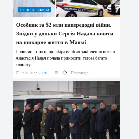
ТЕРНОПІЛЬЩИНА
Особняк за $2 млн напередодні війни.
Звідки у доньки Сергія Надала кошти
на шикарне життя в Маямі
Почнемо з того, що відразу після закінчення школи
Анастасія Надал почала приносити татові багато
клопоту.
12.09.2022
20:30
154955
Переглядів