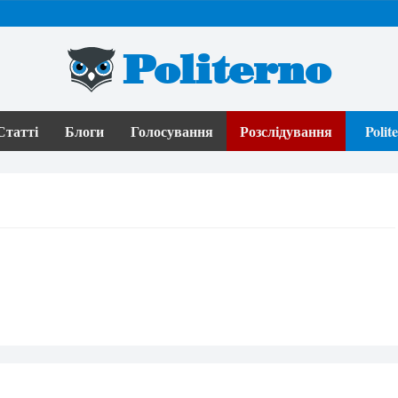
Politerno
Статті
Блоги
Голосування
Розслідування
Poli