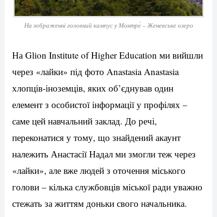
На зображенні головний кампус у Монтре́ – Женевське озеро
На Glion Institute of Higher Education ми вийшли
через «лайки» під фото Anastasia Anastasia
хлопців-іноземців, яких об’єднував один
елемент з особистої інформації у профілях –
саме цей навчальний заклад. До речі,
переконатися у тому, що знайдений акаунт
належить Анастасії Надал ми змогли теж через
«лайки», але вже людей з оточення міського
голови – кілька службовців міської ради уважно
стежать за життям доньки свого начальника.