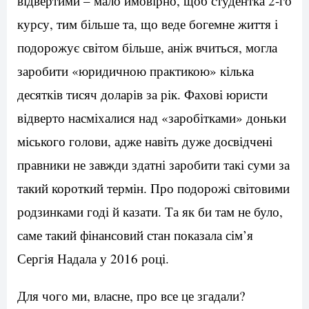
відвертими – мало ймовірно, щоб студентка 2-го
курсу, тим більше та, що веде богемне життя і
подорожує світом більше, аніж вчиться, могла
заробити «юридичною практикою» кілька
десятків тисяч доларів за рік. Фахові юристи
відверто насміхалися над «заробітками» доньки
міського голови, адже навіть дуже досвідчені
правники не завжди здатні заробити такі суми за
такий короткий термін. Про подорожі світовими
родзинками годі й казати. Та як би там не було,
саме такий фінансовий стан показала сім’я
Сергія Надала у 2016 році.
Для чого ми, власне, про все це згадали?