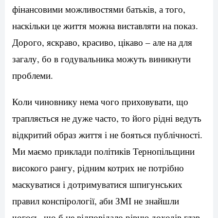
фінансовими можливостями батьків, а того,
наскільки це життя можна виставляти на показ.
Дорого, яскраво, красиво, цікаво – але на для
загалу, бо в годувальника можуть виникнути
проблеми.
Коли чиновнику нема чого приховувати, що
трапляється не дуже часто, то його рідні ведуть
відкритий образ життя і не бояться публічності.
Ми маємо приклади політиків Тернопільщини
високого рангу, рідним котрих не потрібно
маскуватися і дотримуватися шпигунських
правил конспірології, аби ЗМІ не знайшли
чогось, що б не відповідало рівню доходів глав