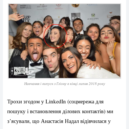
Навчання і випуск з Гліону в кінці липня 2018 року
Трохи згодом у LinkedIn (соцмережа для
пошуку і встановлення ділових контактів) ми
з’ясували, що Анастасія Надал відівчилася у