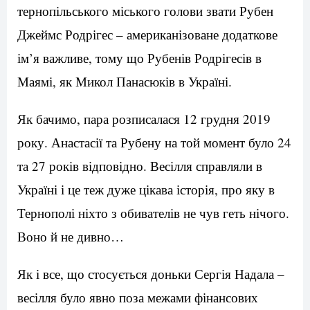
тернопільського міського голови звати Рубен
Джеймс Родрігес – американізоване додаткове
ім’я важливе, тому що Рубенів Родрігесів в
Маямі, як Микол Панасюків в Україні.
Як бачимо, пара розписалася 12 грудня 2019
року. Анастасії та Рубену на той момент було 24
та 27 років відповідно. Весілля справляли в
Україні і це теж дуже цікава історія, про яку в
Тернополі ніхто з обивателів не чув геть нічого.
Воно й не дивно…
Як і все, що стосується доньки Сергія Надала –
весілля було явно поза межами фінансових