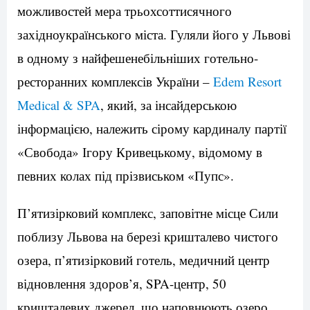
можливостей мера трьохсоттисячного
західноукраїнського міста. Гуляли його у Львові
в одному з найфешенебільніших готельно-
ресторанних комплексів України –
Edem Resort
Medical & SPA
, який, за інсайдерською
інформацією, належить сірому кардиналу партії
«Свобода» Ігору Кривецькому, відомому в
певних колах під прізвиськом «Пупс».
П’ятизірковий комплекс, заповітне місце Сили
поблизу Львова на березі кришталево чистого
озера, п’ятизірковий готель, медичний центр
відновлення здоров’я, SPA-центр, 50
кришталевих джерел, що наповнюють озеро