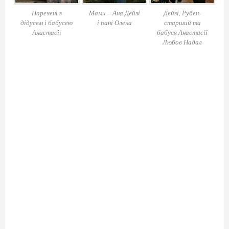
Наречені з
Мами – Ана Дейзі
Дейзі, Рубен-
дідусем і бабусею
і пані Олена
старший та
Анастасії
бабуся Анастасії
Любов Надал