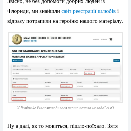
Звісно, не без допомоги добрих людей із
Флориди, ми знайшли
сайт реєстрації шлюбів
і
відразу потрапили на героїню нашого матеріалу.
У Pembroke Pines знаходилося перше житло молодої сім’ї
Ну а далі, як то мовиться, пішло-поїхало. Зятя