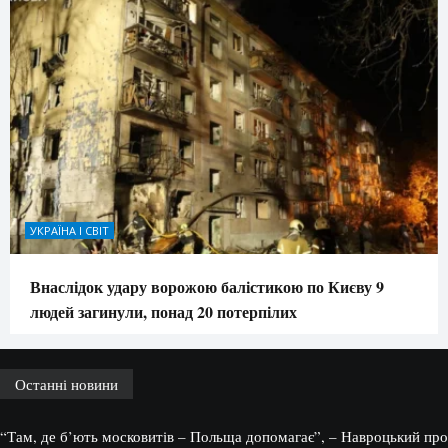
УКРАЇНА І СВІТ
Внаслідок удару ворожою балістикою по Києву 9
людей загинули, понад 20 потерпілих
Останні новини
“Там, де б’ють московитів – Польща допомагає”, – Навроцький про