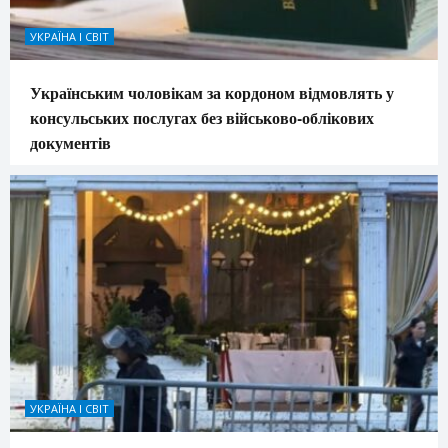
УКРАЇНА І СВІТ
Українським чоловікам за кордоном відмовлять у
консульських послугах без військово-облікових
документів
УКРАЇНА І СВІТ