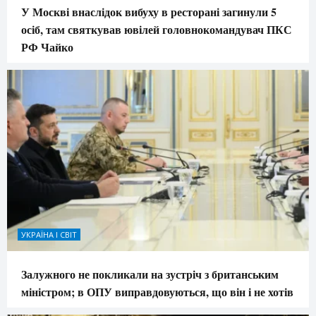
У Москві внаслідок вибуху в ресторані загинули 5
осіб, там святкував ювілей головнокомандувач ПКС
РФ Чайко
УКРАЇНА І СВІТ
Залужного не покликали на зустріч з британським
міністром; в ОПУ виправдовуються, що він і не хотів