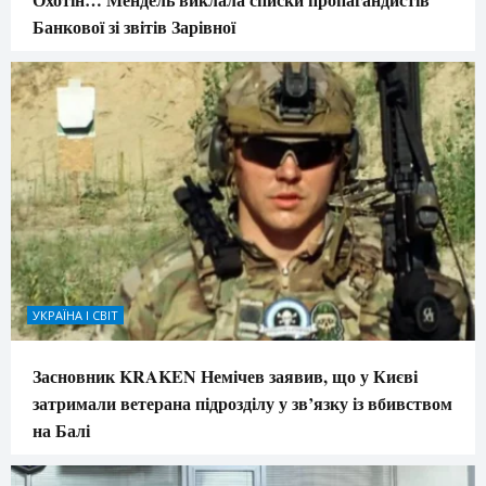
Банкової зі звітів Зарівної
УКРАЇНА І СВІТ
Засновник KRAKEN Немічев заявив, що у Києві
затримали ветерана підрозділу у зв’язку із вбивством
на Балі