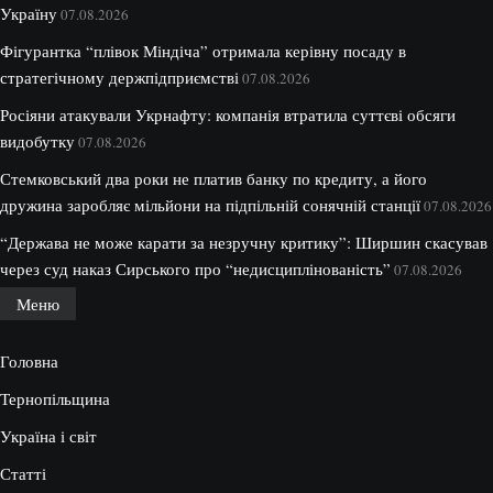
Україну
07.08.2026
Фігурантка “плівок Міндіча” отримала керівну посаду в
стратегічному держпідприємстві
07.08.2026
Росіяни атакували Укрнафту: компанія втратила суттєві обсяги
видобутку
07.08.2026
Стемковський два роки не платив банку по кредиту, а його
дружина заробляє мільйони на підпільній сонячній станції
07.08.2026
“Держава не може карати за незручну критику”: Ширшин скасував
через суд наказ Сирського про “недисциплінованість”
07.08.2026
Меню
Головна
Тернопільщина
Україна і світ
Статті