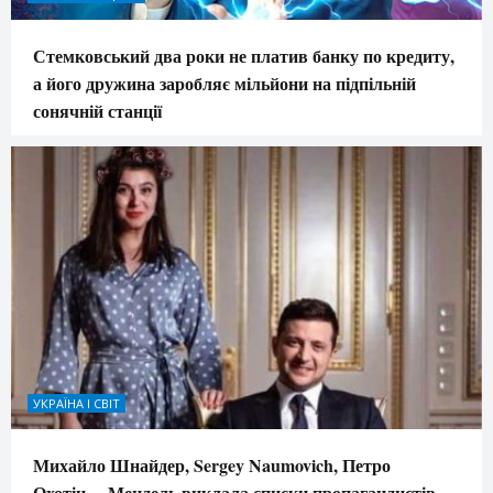
Стемковський два роки не платив банку по кредиту,
а його дружина заробляє мільйони на підпільній
сонячній станції
УКРАЇНА І СВІТ
Михайло Шнайдер, Sergey Naumovich, Петро
Охотін… Мендель виклала списки пропагандистів