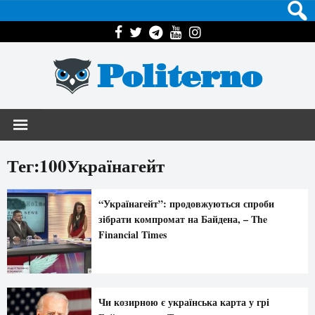
Politerno
Тег:100Українагейт
“Українагейт”: продовжуються спроби
зібрати компромат на Байдена, – The
Financial Times
Чи козирною є українська карта у грі