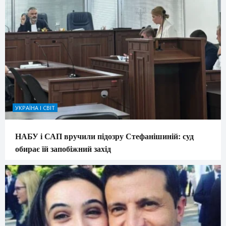
УКРАЇНА І СВІТ
НАБУ і САП вручили підозру Стефанішиній: суд
обирає їй запобіжний захід