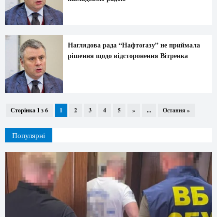
Наглядова рада “Нафтогазу” не приймала
рішення щодо відсторонення Вітренка
Сторінка 1 з 6
1
2
3
4
5
»
...
Остання »
Популярні