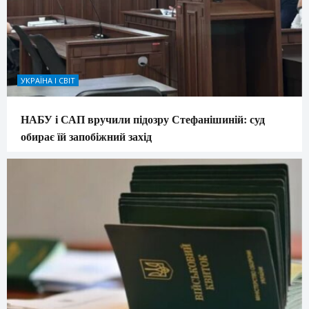
УКРАЇНА І СВІТ
НАБУ і САП вручили підозру Стефанішиній: суд
обирає їй запобіжний захід