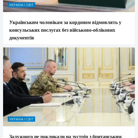
УКРАЇНА І СВІТ
Українським чоловікам за кордоном відмовлять у
консульських послугах без військово-облікових
документів
УКРАЇНА І СВІТ
Залужного не покликали на зустріч з британським