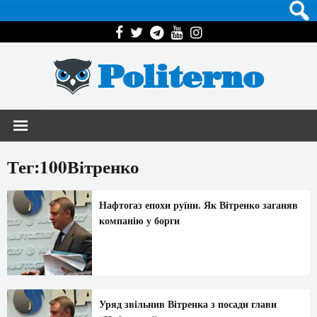
Politerno
Тег:100Вітренко
Нафтогаз епохи руїни. Як Вітренко заганяв
компанію у борги
Уряд звільнив Вітренка з посади глави