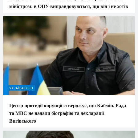
міністром; в ОПУ виправдовуються, що він і не хотів
УКРАЇНА І СВІТ
Центр протидії корупції стверджує, що Кабмін, Рада
та МВС не надали біографію та декларації
Вигівського