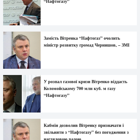
“Нафтогазу”
Замість Вітренка “Нафтогаз” очолить
міністр розвитку громад Чернишов, – ЗМІ
У розпал газової кризи Вітренко віддасть
Коломойському 700 млн куб. м газу
“Нафтогазу”
Кабмін дозволив Вітренку призначати і
звільняти з “Нафтогазу” без погодження з
наглядовою радою