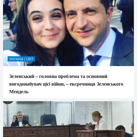
УКРАЇНА І СВІТ
Зеленський – головна проблема та основний
вигодонабувач цієї війни, – ексречниця Зеленського
Мендель