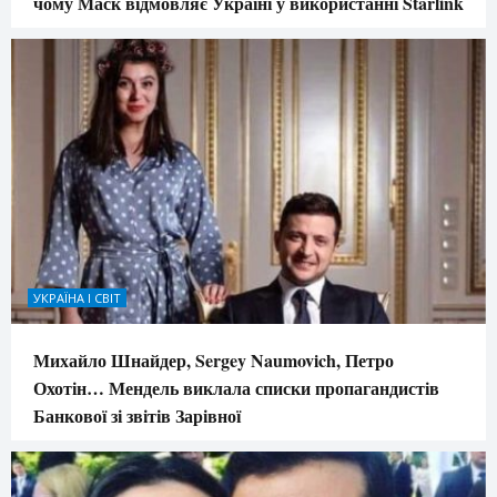
чому Маск відмовляє Україні у використанні Starlink
УКРАЇНА І СВІТ
Михайло Шнайдер, Sergey Naumovich, Петро
Охотін… Мендель виклала списки пропагандистів
Банкової зі звітів Зарівної