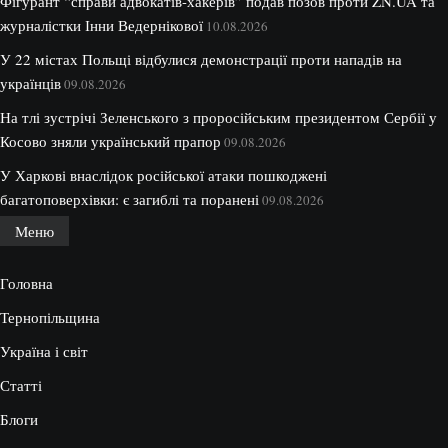
Фігурант “справи адвокатів-хакерів” подав позов проти ZN.UA та
журналістки Інни Ведернікової
10.08.2026
У 22 містах Польщі відбулися демонстрації проти нападів на
українців
09.08.2026
На тлі зустрічі Зеленського з проросійським президентом Сербії у
Косово зняли український прапор
09.08.2026
У Харкові внаслідок російської атаки пошкоджені
багатоповерхівки: є загиблі та поранені
09.08.2026
Меню
Головна
Тернопільщина
Україна і світ
Статті
Блоги