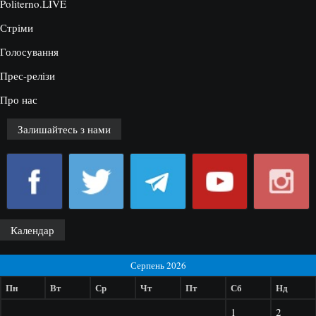
Politerno.LIVE
Стріми
Голосування
Прес-релізи
Про нас
Залишайтесь з нами
Календар
Серпень 2026
Пн
Вт
Ср
Чт
Пт
Сб
Нд
1
2