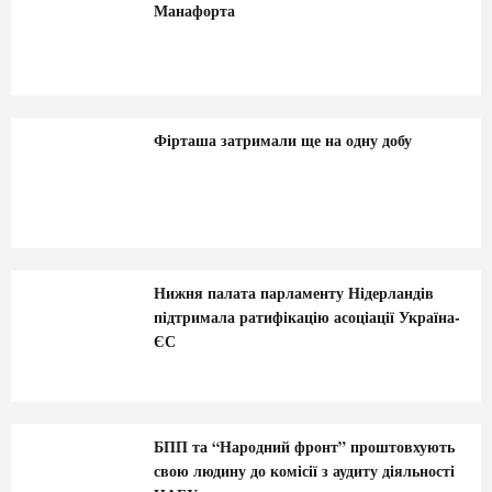
Манафорта
Фірташа затримали ще на одну добу
Нижня палата парламенту Нідерландів
підтримала ратифікацію асоціації Україна-
ЄС
БПП та “Народний фронт” проштовхують
свою людину до комісії з аудиту діяльності