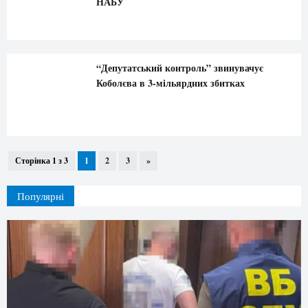
НАБУ
“Депутатський контроль” звинувачує
Коболєва в 3-мільярдних збитках
Сторінка 1 з 3
1
2
3
»
Популярні