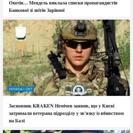
Охотін… Мендель виклала списки пропагандистів
Банкової зі звітів Зарівної
УКРАЇНА І СВІТ
Засновник KRAKEN Немічев заявив, що у Києві
затримали ветерана підрозділу у зв’язку із вбивством
на Балі