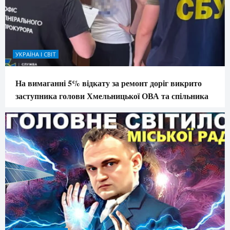
УКРАЇНА І СВІТ
На вимаганні 5% відкату за ремонт доріг викрито
заступника голови Хмельницької ОВА та спільника