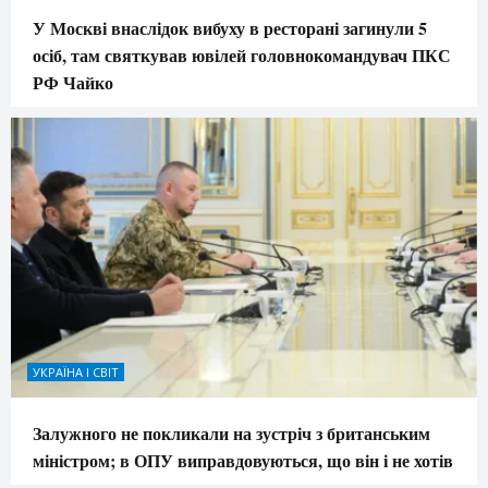
У Москві внаслідок вибуху в ресторані загинули 5
осіб, там святкував ювілей головнокомандувач ПКС
РФ Чайко
УКРАЇНА І СВІТ
Залужного не покликали на зустріч з британським
міністром; в ОПУ виправдовуються, що він і не хотів