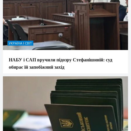
УКРАЇНА І СВІТ
НАБУ і САП вручили підозру Стефанішиній: суд
обирає їй запобіжний захід