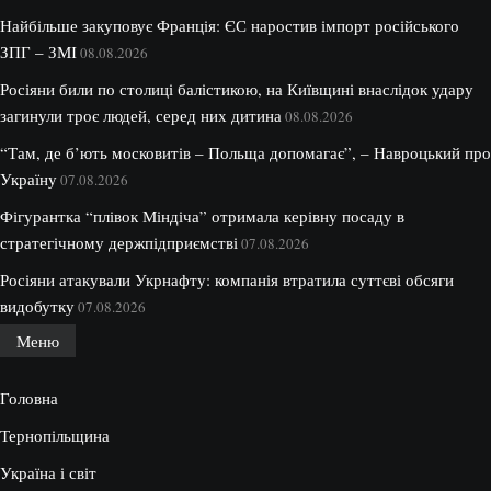
Найбільше закуповує Франція: ЄС наростив імпорт російського
ЗПГ – ЗМІ
08.08.2026
Росіяни били по столиці балістикою, на Київщині внаслідок удару
загинули троє людей, серед них дитина
08.08.2026
“Там, де б’ють московитів – Польща допомагає”, – Навроцький про
Україну
07.08.2026
Фігурантка “плівок Міндіча” отримала керівну посаду в
стратегічному держпідприємстві
07.08.2026
Росіяни атакували Укрнафту: компанія втратила суттєві обсяги
видобутку
07.08.2026
Меню
Головна
Тернопільщина
Україна і світ