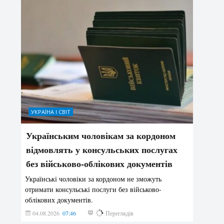
УКРАЇНА І СВІТ
Українським чоловікам за кордоном
відмовлять у консульських послугах
без військово-облікових документів
Українські чоловіки за кордоном не зможуть
отримати консульські послуги без військово-
облікових документів.
04.08.2026
07:46
147
Переглядів