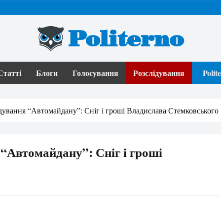
Politerno
Статті
Блоги
Голосування
Розслідування
Poli
дування “Автомайдану”: Сніг і гроші Владислава Стемковського
“Автомайдану”: Сніг і гроші