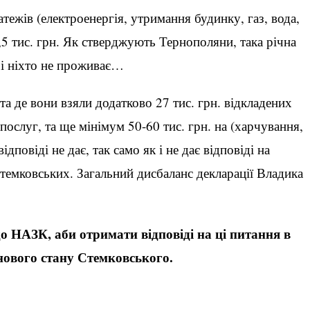
тежів (електроенергія, утримання будинку, газ, вода,
,5 тис. грн. Як стверджують Тернополяни, така річна
рі ніхто не проживає…
та де вони взяли додатково 27 тис. грн. відкладених
 послуг, та ще мінімум 50-60 тис. грн. на (харчування,
повіді не дає, так само як і не дає відповіді на
 Стемковських. Загальний дисбаланс декларації Владика
 НАЗК, аби отримати відповіді на ці питання в
нового стану Стемковського.