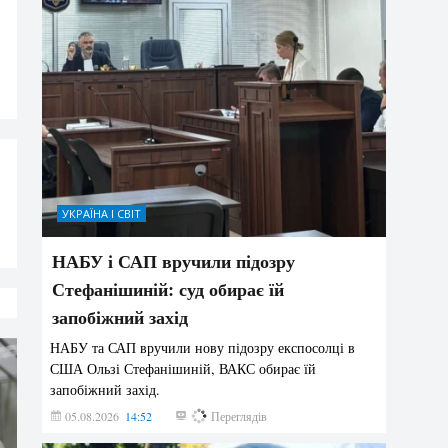
УКРАЇНА І СВІТ
НАБУ і САП вручили підозру
Стефанішиній: суд обирає їй
запобіжний захід
НАБУ та САП вручили нову підозру експосолці в
США Ользі Стефанішиній, ВАКС обирає їй
запобіжний захід.
05.08.2026
14:52
159
Переглядів