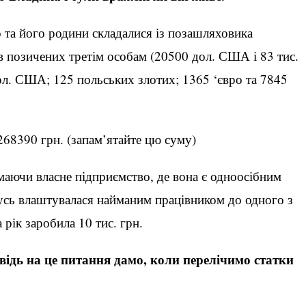
 та його родини складалися із позашляховика
 позичених третім особам (20500 дол. США і 83 тис.
ол. США; 125 польських злотих; 1365 ‘євро та 7845
268390 грн. (запам’ятайте цю суму)
маючи власне підприємство, де вона є одноосібним
усь влаштувалася найманим працівником до одного з
 рік заробила 10 тис. грн.
відь на це питання дамо, коли перелічимо статки