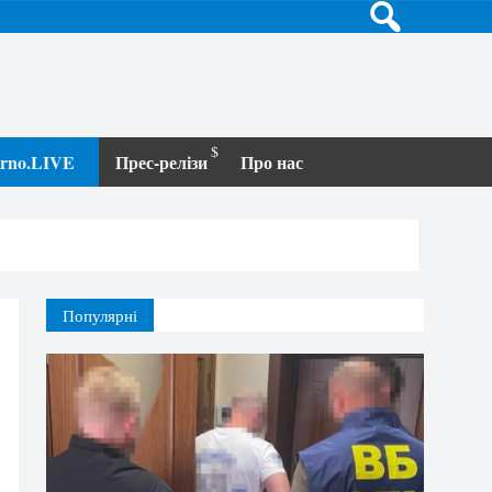
terno.LIVE
Прес-релізи
Про нас
Популярні