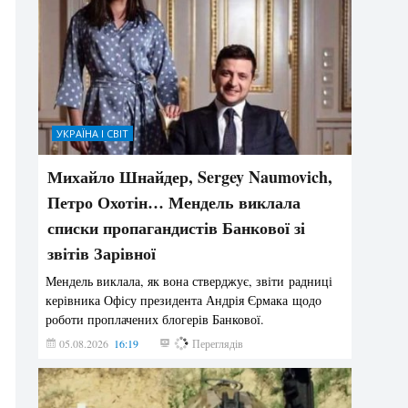
УКРАЇНА І СВІТ
Михайло Шнайдер, Sergey Naumovich,
Петро Охотін… Мендель виклала
списки пропагандистів Банкової зі
звітів Зарівної
Мендель виклала, як вона стверджує, звіти радниці
керівника Офісу президента Андрія Єрмака щодо
роботи проплачених блогерів Банкової.
05.08.2026
16:19
231
Переглядів