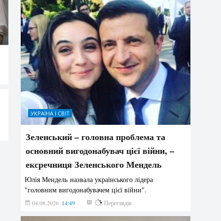
УКРАЇНА І СВІТ
Зеленський – головна проблема та
основний вигодонабувач цієї війни, –
ексречниця Зеленського Мендель
Юлія Мендель назвала українського лідера
"головним вигодонабувачем цієї війни".
04.08.2026
14:49
157
Переглядів