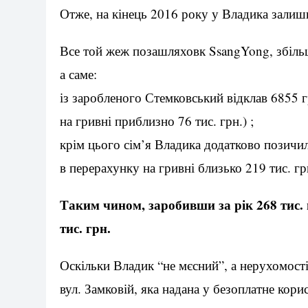
Отже, на кінець 2016 року у Владика залиш
Все той жеж позашляховк SsangYong, збільш
а саме:
із заробленого Стемковський відклав 6855 г
на гривні приблизно 76 тис. грн.) ;
крім цього сім’я Владика додатково позичил
в перерахунку на гривні близько 219 тис. грн
Таким чином, заробивши за рік 268 тис. 
тис. грн.
Оскільки Владик “не мєсний”, а нерухомості 
вул. Замковій, яка надана у безоплатне кор