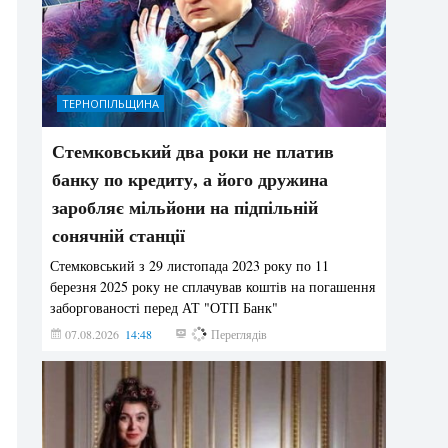
ТЕРНОПІЛЬЩИНА
Стемковський два роки не платив
банку по кредиту, а його дружина
заробляє мільйони на підпільній
сонячній станції
Стемковський з 29 листопада 2023 року по 11
березня 2025 року не сплачував коштів на погашення
заборгованості перед АТ "ОТП Банк"
07.08.2026
14:48
350
Переглядів