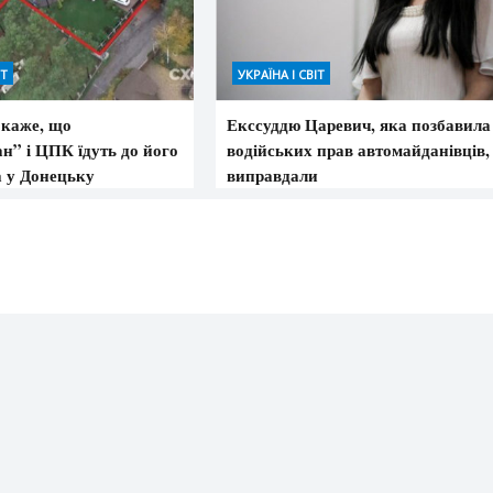
ІТ
УКРАЇНА І СВІТ
каже, що
Екссуддю Царевич, яка позбавила
н” і ЦПК їдуть до його
водійських прав автомайданівців,
а у Донецьку
виправдали