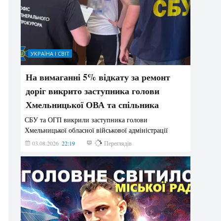
УКРАЇНА І СВІТ
На вимаганні 5% відкату за ремонт
доріг викрито заступника голови
Хмельницької ОВА та спільника
СБУ та ОГП викрили заступника голови
Хмельницької обласної військової адміністрації
03.08.2026
22:19
873
Переглядів