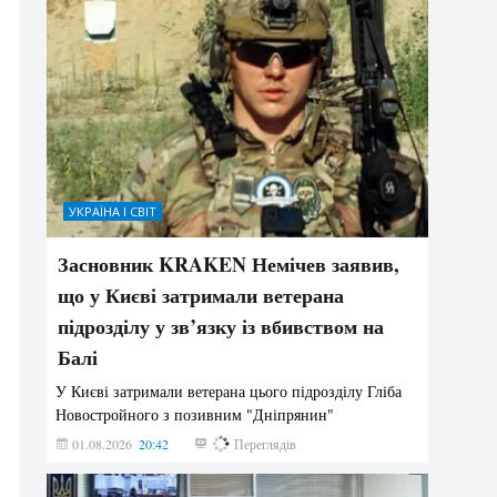
УКРАЇНА І СВІТ
Засновник KRAKEN Немічев заявив,
що у Києві затримали ветерана
підрозділу у зв’язку із вбивством на
Балі
У Києві затримали ветерана цього підрозділу Гліба
Новостройного з позивним "Дніпрянин"
01.08.2026
20:42
196
Переглядів