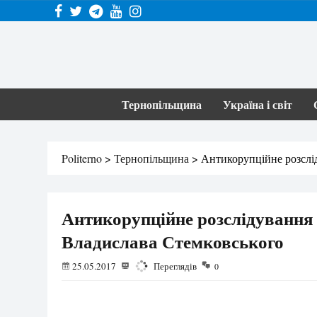
Тернопільщина
Україна і світ
Politerno
>
Тернопільщина
>
Антикорупційне розслі
Антикорупційне розслідування 
Владислава Стемковського
25.05.2017
2069
Переглядів
0