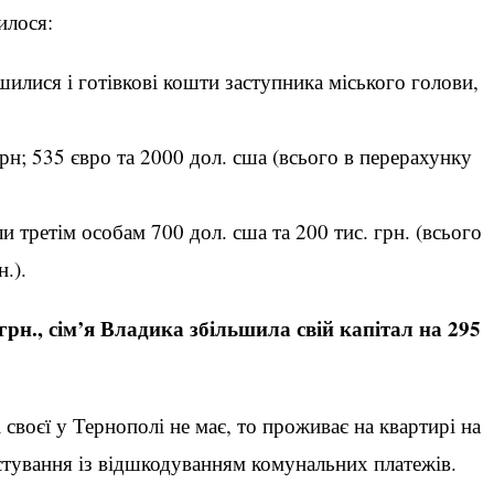
илося:
илися і готівкові кошти заступника міського голови,
рн; 535 євро та 2000 дол. сша (всього в перерахунку
и третім особам 700 дол. сша та 200 тис. грн. (всього
.).
грн., сім’я Владика збільшила свій капітал на 295
своєї у Тернополі не має, то проживає на квартирі на
истування із відшкодуванням комунальних платежів.