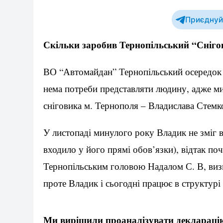
Приєднуйт
Скільки заробив Тернопільський “Сніго
ВО “Автомайдан” Тернопільський осередок 
нема потреби представляти людину, адже м
сніговика м. Тернополя – Владислава Стемк
У листопаді минулого року Владик не зміг в
входило у його прямі обов’язки), відтак поч
Тернопільським головою Надалом С. В, визн
проте Владик і сьогодні працює в структу
Ми вирішили проаналізувати декларацію 