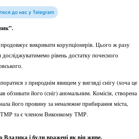
еся до нас у Telegram
вик”.
продовжує викривати корупціонерів. Цього ж разу
и досліджуватимемо рівень достатку почесного
овського.
поратися з природнім явищем у вигляді снігу (хоча це
ав обзивати його (сніг) аномальним. Комісія, створена
ала його провину за неналежне прибирання міста,
рі ТМР та є членом Виконкому ТМР.
Владика і були вражені як він живе.