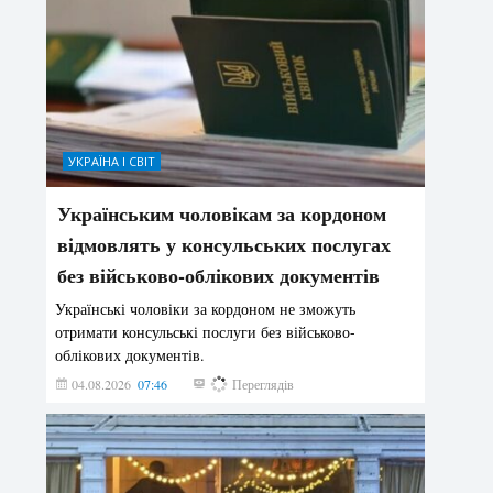
УКРАЇНА І СВІТ
Українським чоловікам за кордоном
відмовлять у консульських послугах
без військово-облікових документів
Українські чоловіки за кордоном не зможуть
отримати консульські послуги без військово-
облікових документів.
04.08.2026
07:46
145
Переглядів