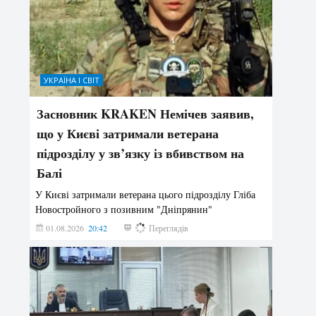
УКРАЇНА І СВІТ
Засновник KRAKEN Немічев заявив,
що у Києві затримали ветерана
підрозділу у зв’язку із вбивством на
Балі
У Києві затримали ветерана цього підрозділу Гліба
Новостройного з позивним "Дніпрянин"
01.08.2026
20:42
193
Переглядів