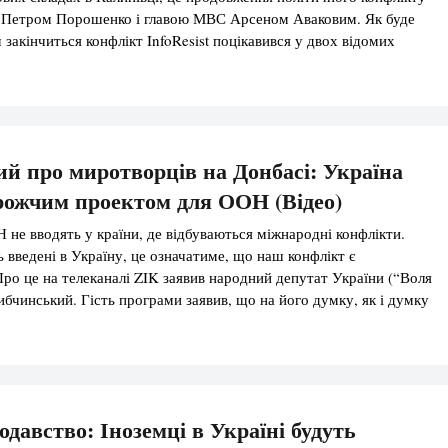
 Петром Порошенко і главою МВС Арсеном Аваковим. Як буде
 закінчиться конфлікт InfoResist поцікавився у двох відомих
тологів, Віктора Небоженка і Володимира Фесенко. Про конфлікт
енко Наш президент людина […]
й про миротворців на Донбасі: Україна
рожчим проектом для ООН (Відео)
не вводять у країни, де відбуваються міжнародні конфлікти.
 введені в Україну, це означатиме, що наш конфлікт є
ро це на телеканалі ZIK заявив народний депутат України (“Воля
ибчинський. Гість програми заявив, що на його думку, як і думку
ів, Мінські домовленості – це зрада. Так, першим […]
одавство: Іноземці в Україні будуть