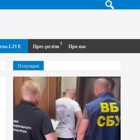
terno.LIVE
Прес-релізи
Про нас
Популярні