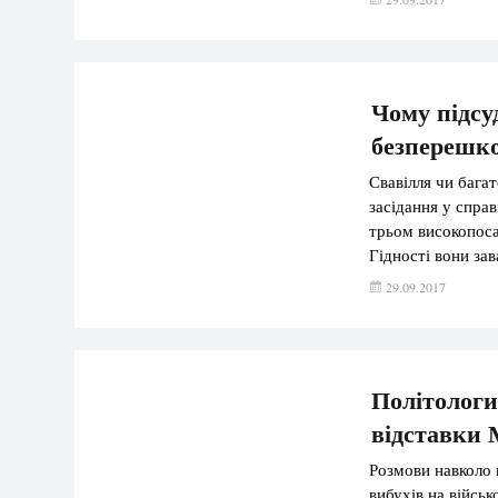
перераховувати в
Чому підсу
безперешко
Свавілля чи бага
засідання у спра
трьом високопоса
Гідності вони за
відбувся, тому п
29.09.2017
назвали […]
Політологи
відставки
Розмови навколо 
вибухів на війсь