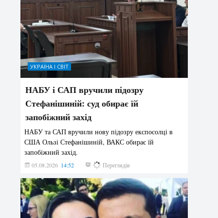
УКРАЇНА І СВІТ
НАБУ і САП вручили підозру
Стефанішиній: суд обирає їй
запобіжний захід
НАБУ та САП вручили нову підозру експосолці в
США Ользі Стефанішиній, ВАКС обирає їй
запобіжний захід.
05.08.2026
14:52
158
Переглядів