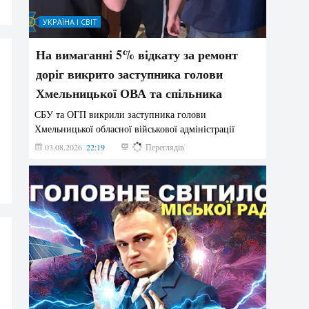
УКРАЇНА І СВІТ
На вимаганні 5% відкату за ремонт
доріг викрито заступника голови
Хмельницької ОВА та спільника
СБУ та ОГП викрили заступника голови
Хмельницької обласної військової адміністрації
03.08.2026
22:19
870
Переглядів