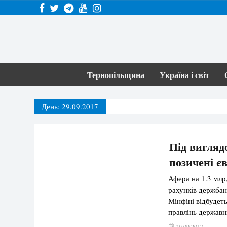
Тернопільщина
Україна і світ
День:
29.09.2017
Під вигляд
позичені є
Афера на 1.3 млр
рахунків держбан
Мінфіні відбудет
правлінь державн
“грошей Янукович
29.09.2017