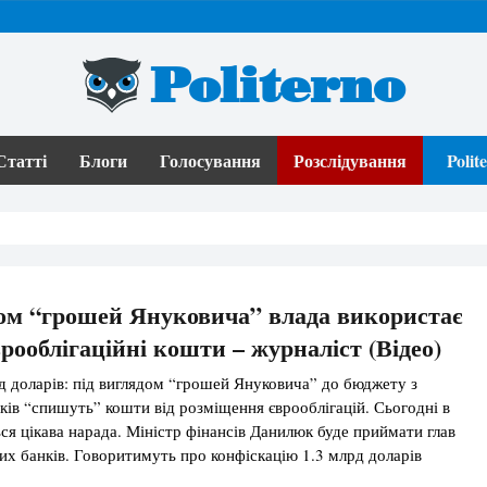
Politerno
Статті
Блоги
Голосування
Розслідування
Poli
ом “грошей Януковича” влада використає
врооблігаційні кошти – журналіст (Відео)
д доларів: під виглядом “грошей Януковича” до бюджету з
ків “спишуть” кошти від розміщення єврооблігацій. Сьогодні в
ься цікава нарада. Міністр фінансів Данилюк буде приймати глав
их банків. Говоритимуть про конфіскацію 1.3 млрд доларів
а” до бюджету – а саме, як держбанки збираються