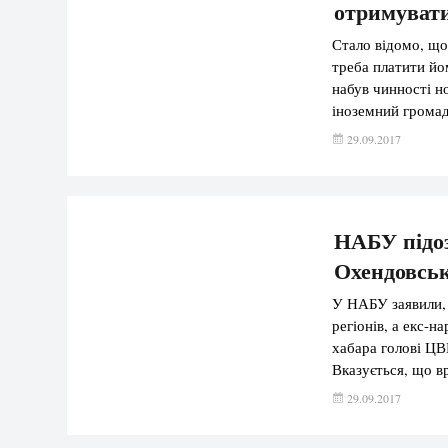
отримувати 
Стало відомо, що
треба платити йо
набув чинності н
іноземний громад
зайнятості, а доз
29.09.2017
3 роки. […]
НАБУ підоз
Охендовсь
У НАБУ заявили, 
регіонів, а екс-н
хабара голові ЦВК
Вказується, що в
Калюжному та по
29.09.2017
співпраці НАБУ 