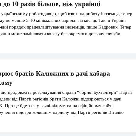
до 10 разів більше, ніж українці
 українському роботодавцю, щоб взяти на роботу іноземця, тепер
му не менше 5-10 мінімальних зарплат на місяць Так, в Україні
овий порядок працевлаштування іноземців, пише Кадровик. Тепер
янин може замінювати колегу без окремого дозволу служби
віл на роботу іноземних фахівців з ІТ-технологій видаватимуть на
рює братів Калюжних в дачі хабара
кому
що продовжать розслідування справи “чорної бухгалтерії” Партії
ардепи від Партії регіонів брати Калюжні підозрюються у дачі
. Про це йдеться у заяві відомства на офіційному сайті.
ручення підозри колишнім нардепу від Партії регіонів Віталію
мічнику нардепа Євгену Калюжному стало можливим завдяки
та Департаменту спеціальних розслідувань ГПУ […]