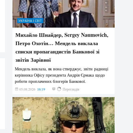
УКРАЇНА І СВІТ
Михайло Шнайдер, Sergey Naumovich,
Петро Охотін… Мендель виклала
списки пропагандистів Банкової зі
звітів Зарівної
Мендель виклала, як вона стверджує, звіти радниці
керівника Офісу президента Андрія Єрмака щодо
роботи проплачених блогерів Банкової.
05.08.2026
16:19
223
Переглядів