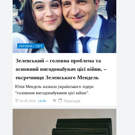
УКРАЇНА І СВІТ
Зеленський – головна проблема та
основний вигодонабувач цієї війни, –
ексречниця Зеленського Мендель
Юлія Мендель назвала українського лідера
"головним вигодонабувачем цієї війни".
04.08.2026
14:49
156
Переглядів