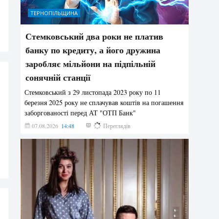
ТЕРНОПІЛЬЩИНА
Стемковський два роки не платив
банку по кредиту, а його дружина
заробляє мільйони на підпільній
сонячній станції
Стемковський з 29 листопада 2023 року по 11
березня 2025 року не сплачував коштів на погашення
заборгованості перед АТ "ОТП Банк"
07.08.2026
14:48
321
Переглядів