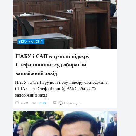
УКРАЇНА І СВІТ
НАБУ і САП вручили підозру
Стефанішиній: суд обирає їй
запобіжний захід
НАБУ та САП вручили нову підозру експосолці в
США Ользі Стефанішиній, ВАКС обирає їй
запобіжний захід.
05.08.2026
14:52
159
Переглядів