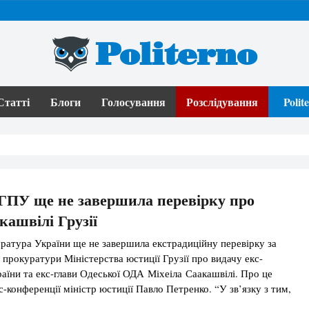
Politerno
Статті
Блоги
Голосування
Розслідування
Poli
ГПУ ще не завершила перевірку про
кашвілі Грузії
ратура України ще не завершила екстрадиційну перевірку за
 прокуратури Міністерства юстиції Грузії про видачу екс-
раїни та екс-глави Одеської ОДА Міхеіла Саакашвілі. Про це
-конференції міністр юстиції Павло Петренко. “У зв’язку з тим,
оки що відповідних висновків і документів, можемо говорити, що