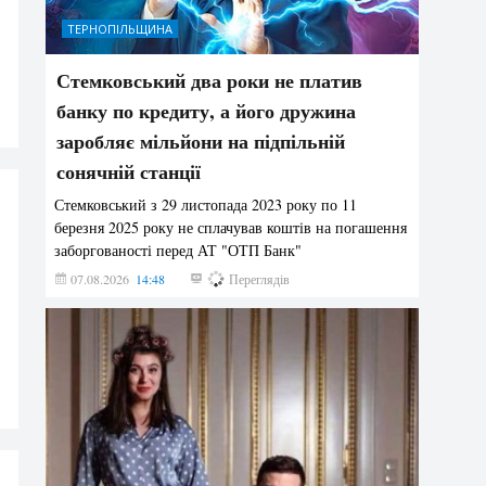
ТЕРНОПІЛЬЩИНА
Стемковський два роки не платив
банку по кредиту, а його дружина
заробляє мільйони на підпільній
сонячній станції
Стемковський з 29 листопада 2023 року по 11
березня 2025 року не сплачував коштів на погашення
заборгованості перед АТ "ОТП Банк"
07.08.2026
14:48
354
Переглядів