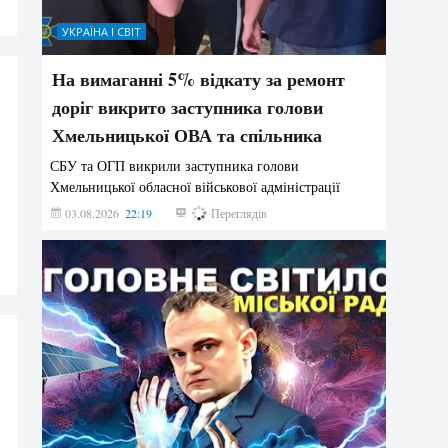
УКРАЇНА І СВІТ
На вимаганні 5% відкату за ремонт
доріг викрито заступника голови
Хмельницької ОВА та спільника
СБУ та ОГП викрили заступника голови
Хмельницької обласної військової адміністрації
03.08.2026
22:19
873
Переглядів