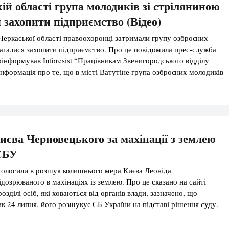
ій області група молодиків зі стріляниною
 захопити підприємство (Відео)
 Черкаської області правоохоронці затримали групу озброєних
амагалися захопити підприємство. Про це повідомила прес-служба
поінформував Inforesist “Працівникам Звенигородського відділу
інформація про те, що в місті Ватутіне група озброєних молодиків
йснює силове захоплення підприємства. На місце події негайно
-оперативну групу Звенигородського відділу поліції. Крім того,
иєва Черновецького за махінації з землею
СБУ
голосили в розшук колишнього мера Києва Леоніда
ідозрюваного в махінаціях із землею. Про це сказано на сайті
зділі осіб, які ховаються від органів влади, зазначено, що
к 24 липня, його розшукує СБ України на підставі рішення суду.
ипні дав згоду на затримання і доставку Черновецького […]