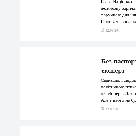
Глава Національно
величезну зарплат
є зручною для ни
ГолосUA вислови
залишатися на св
12.09.2017
коефіцієнті корисн
Без паспор
експерт
Саакашвілі свідо
політичною психо
пенсіонера. Для н
Але в нього не б
“24” висловив го
12.09.2017