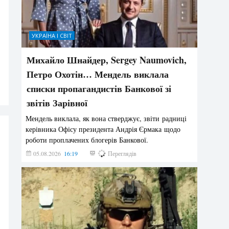
УКРАЇНА І СВІТ
Михайло Шнайдер, Sergey Naumovich,
Петро Охотін… Мендель виклала
списки пропагандистів Банкової зі
звітів Зарівної
Мендель виклала, як вона стверджує, звіти радниці
керівника Офісу президента Андрія Єрмака щодо
роботи проплачених блогерів Банкової.
05.08.2026
16:19
231
Переглядів