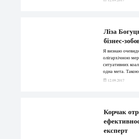
вона (перевірка 
Ліза Богуц
бізнес-зоб
Я визнаю очевидне
олігархічною мер
ситуативних коалі
одна мета. Такою 
входили США, Фра
12.09.2017
Корчак отр
ефективност
експерт