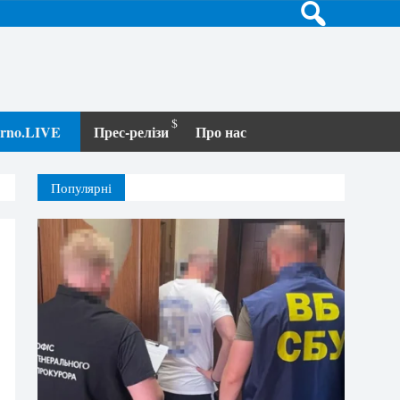
terno.LIVE
Прес-релізи
Про нас
Популярні