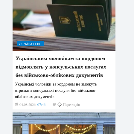
УКРАЇНА І СВІТ
Українським чоловікам за кордоном
відмовлять у консульських послугах
без військово-облікових документів
Українські чоловіки за кордоном не зможуть
отримати консульські послуги без військово-
облікових документів.
04.08.2026
07:46
147
Переглядів