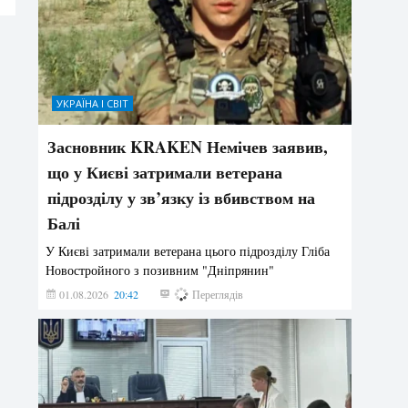
УКРАЇНА І СВІТ
Засновник KRAKEN Немічев заявив,
що у Києві затримали ветерана
підрозділу у зв’язку із вбивством на
Балі
У Києві затримали ветерана цього підрозділу Гліба
Новостройного з позивним "Дніпрянин"
01.08.2026
20:42
196
Переглядів