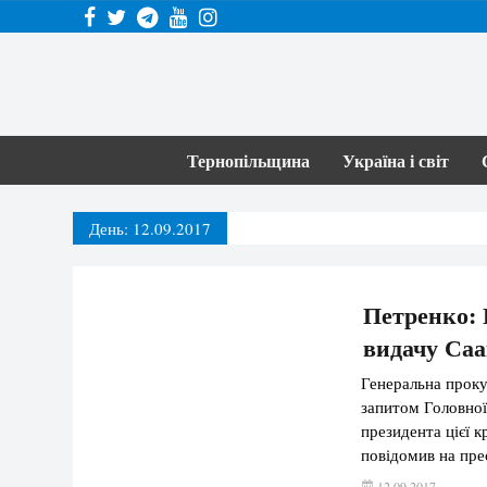
Тернопільщина
Україна і світ
День:
12.09.2017
Петренко: 
видачу Саа
Генеральна проку
запитом Головної
президента цієї к
повідомив на прес
що у нас немає п
12.09.2017