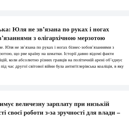
— ред.) ще […]
ька: Юля не зв’язана по руках і ногах
ов’язаннями з олігархічною мерзотою
. Юля не зв’язана по руках і ногах бізнес-зобов’язаннями з
зотою, що рве країну на шматки. Історії давно відомі факти
цій, коли абсолютно різних гравців на політичній арені об’єднує
під час другої світової війни була антигітлерівська коаліція, в яку
нція. Англія, СРСР. У цій коаліції СРСР […]
имує величезну зарплату при низькій
і своєї роботи з-за зручності для влади –