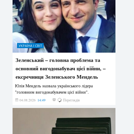
УКРАЇНА І СВІТ
Зеленський – головна проблема та
основний вигодонабувач цієї війни, –
ексречниця Зеленського Мендель
Юлія Мендель назвала українського лідера
"головним вигодонабувачем цієї війни".
04.08.2026
14:49
157
Переглядів