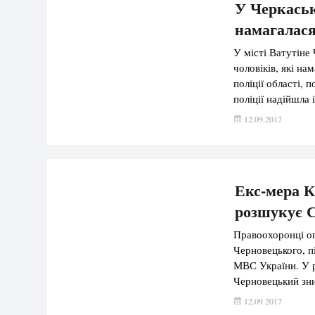
У Черкаськ
намагалася
У місті Ватутіне
чоловіків, які н
поліції області, 
поліції надійшла 
в балаклавах зді
12.09.2017
направили слідчо
[…]
Екс-мера К
розшукує 
Правоохоронці о
Черновецького, п
МВС України. У ро
Черновецький зни
Суд в Україні в л
12.09.2017