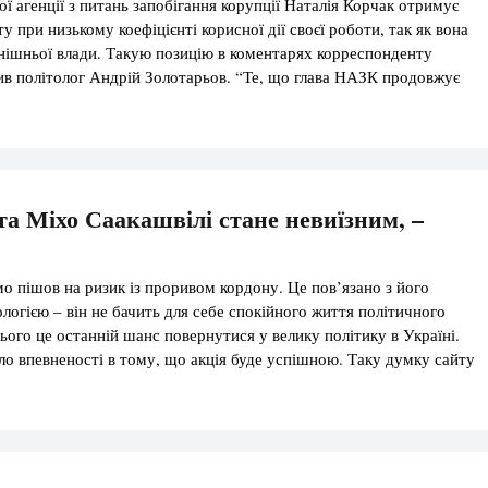
ї агенції з питань запобігання корупції Наталія Корчак отримує
у при низькому коефіцієнті корисної дії своєї роботи, так як вона
нішньої влади. Такую позицію в коментарях корреспонденту
в політолог Андрій Золотарьов. “Те, що глава НАЗК продовжує
оїй посаді та отримувати велику зарплату при мінімальному
ої дії, […]
та Міхо Саакашвілі стане невиїзним, –
мо пішов на ризик із проривом кордону. Це пов’язано з його
логією – він не бачить для себе спокійного життя політичного
ього це останній шанс повернутися у велику політику в Україні.
уло впевненості в тому, що акція буде успішною. Таку думку сайту
лова правління Центру […]