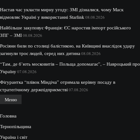
Настав час укласти мирну угоду: ЗМІ дізналися, чому Маск
відмовляє Україні у використанні Starlink
08.08.2026
Найбільше закуповує Франція: ЄС наростив імпорт російського
ЗПГ – ЗМІ
08.08.2026
Росіяни били по столиці балістикою, на Київщині внаслідок удару
загинули троє людей, серед них дитина
08.08.2026
“Там, де б’ють московитів – Польща допомагає”, – Навроцький про
Україну
07.08.2026
Фігурантка “плівок Міндіча” отримала керівну посаду в
стратегічному держпідприємстві
07.08.2026
Меню
Головна
Тернопільщина
Україна і світ