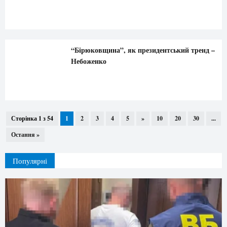
“Бірюковщина”, як президентський тренд –
Небоженко
Сторінка 1 з 54
1
2
3
4
5
»
10
20
30
...
Остання »
Популярні