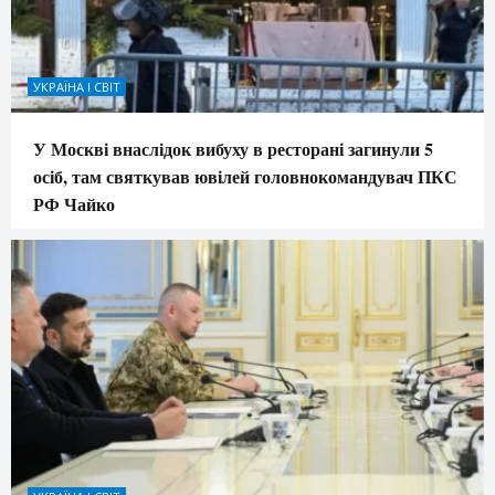
УКРАЇНА І СВІТ
У Москві внаслідок вибуху в ресторані загинули 5
осіб, там святкував ювілей головнокомандувач ПКС
РФ Чайко