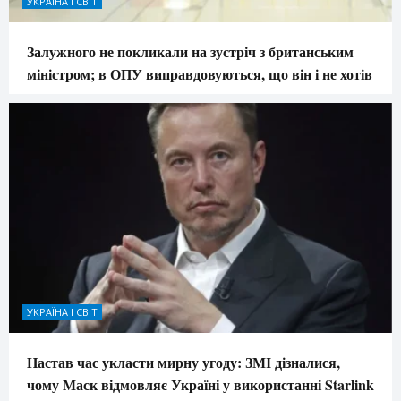
УКРАЇНА І СВІТ
Залужного не покликали на зустріч з британським
міністром; в ОПУ виправдовуються, що він і не хотів
УКРАЇНА І СВІТ
Настав час укласти мирну угоду: ЗМІ дізналися,
чому Маск відмовляє Україні у використанні Starlink