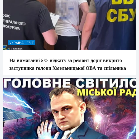
УКРАЇНА І СВІТ
На вимаганні 5% відкату за ремонт доріг викрито
заступника голови Хмельницької ОВА та спільника