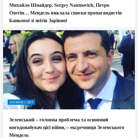
Михайло Шнайдер, Sergey Naumovich, Петро
Охотін… Мендель виклала списки пропагандистів
Банкової зі звітів Зарівної
УКРАЇНА І СВІТ
Зеленський – головна проблема та основний
вигодонабувач цієї війни, – ексречниця Зеленського
Мендель