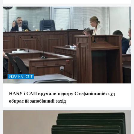
УКРАЇНА І СВІТ
НАБУ і САП вручили підозру Стефанішиній: суд
обирає їй запобіжний захід