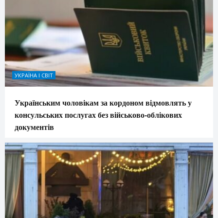
УКРАЇНА І СВІТ
Українським чоловікам за кордоном відмовлять у
консульських послугах без військово-облікових
документів