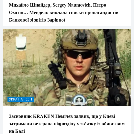
Михайло Шнайдер, Sergey Naumovich, Петро
Охотін… Мендель виклала списки пропагандистів
Банкової зі звітів Зарівної
УКРАЇНА І СВІТ
Засновник KRAKEN Немічев заявив, що у Києві
затримали ветерана підрозділу у зв’язку із вбивством
на Балі