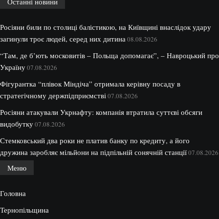
Останні новини
Росіяни били по столиці балістикою, на Київщині внаслідок удару
загинули троє людей, серед них дитина
08.08.2026
“Там, де б’ють московитів – Польща допомагає”, – Навроцький про
Україну
07.08.2026
Фігурантка “плівок Міндіча” отримала керівну посаду в
стратегічному держпідприємстві
07.08.2026
Росіяни атакували Укрнафту: компанія втратила суттєві обсяги
видобутку
07.08.2026
Стемковський два роки не платив банку по кредиту, а його
дружина заробляє мільйони на підпільній сонячній станції
07.08.2026
Меню
Головна
Тернопільщина