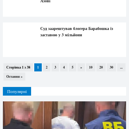
Азові
Суд заарештував блогера Барабошка із
заставою у 3 мільйони
Сторінка 1 з 38
1
2
3
4
5
»
10
20
30
...
Остання »
Популярні