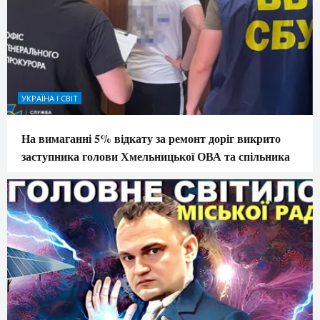
УКРАЇНА І СВІТ
На вимаганні 5% відкату за ремонт доріг викрито
заступника голови Хмельницької ОВА та спільника