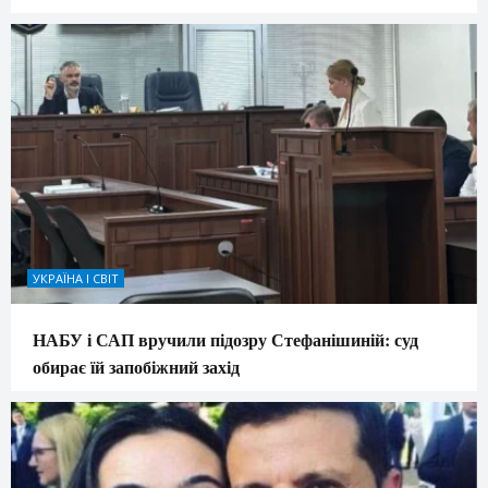
УКРАЇНА І СВІТ
НАБУ і САП вручили підозру Стефанішиній: суд
обирає їй запобіжний захід