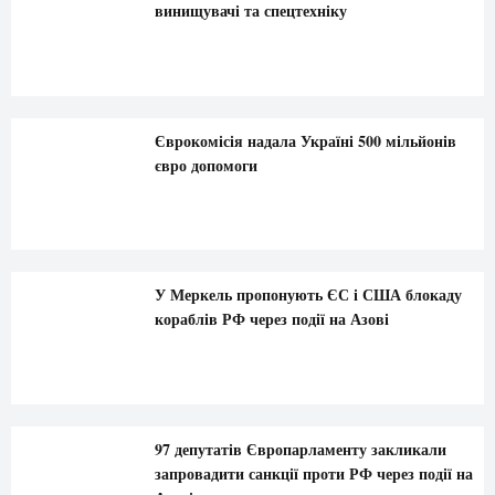
винищувачі та спецтехніку
Єврокомісія надала Україні 500 мільйонів
євро допомоги
У Меркель пропонують ЄС і США блокаду
кораблів РФ через події на Азові
97 депутатів Європарламенту закликали
запровадити санкції проти РФ через події на