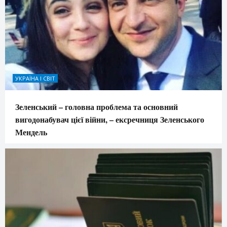
УКРАЇНА І СВІТ
Зеленський – головна проблема та основний
вигодонабувач цієї війни, – ексречниця Зеленського
Мендель