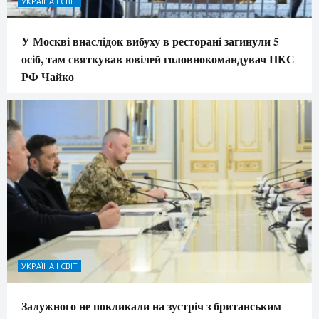
УКРАЇНА І СВІТ
У Москві внаслідок вибуху в ресторані загинули 5
осіб, там святкував ювілей головнокомандувач ПКС
РФ Чайко
УКРАЇНА І СВІТ
Залужного не покликали на зустріч з британським