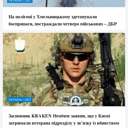
УКРАЇНА І СВІТ
На полігоні у Хмельницькому здетонували
боєприпаси, постраждали четверо військових – ДБР
УКРАЇНА І СВІТ
Засновник KRAKEN Немічев заявив, що у Києві
затримали ветерана підрозділу у зв’язку із вбивством