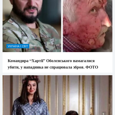
УКРАЇНА І СВІТ
Командира “Хартії” Оболєнського намагалися
убити, у нападника не спрацювала зброя. ФОТО