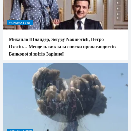
УКРАЇНА І СВІТ
Михайло Шнайдер, Sergey Naumovich, Петро
Охотін… Мендель виклала списки пропагандистів
Банкової зі звітів Зарівної