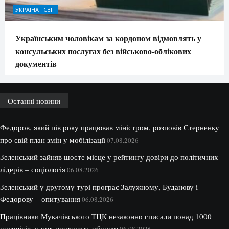
УКРАЇНА І СВІТ
Українським чоловікам за кордоном відмовлять у
консульських послугах без військово-облікових
документів
Останні новини
Федоров, який пів року працював міністром, розповів Стерненку
про свій план змін у мобілізації
07.08.2026
Зеленський зайняв шосте місце у рейтингу довіри до політичних
лідерів – соціологія
06.08.2026
Зеленський у другому турі програє Залужному, Буданову і
Федорову – опитування
06.08.2026
Працівники Мукачівського ТЦК незаконно списали понад 1000
чоловіків, у них проходять обшуки