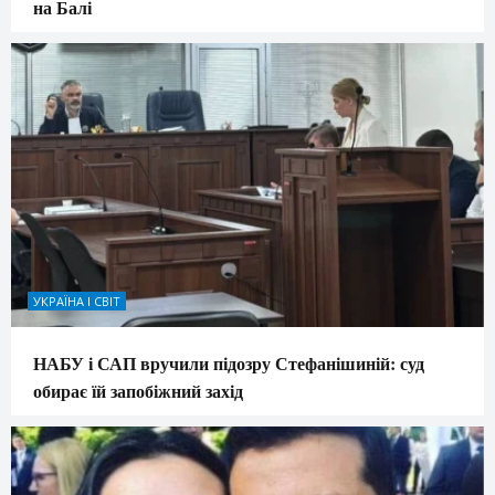
на Балі
УКРАЇНА І СВІТ
НАБУ і САП вручили підозру Стефанішиній: суд
обирає їй запобіжний захід