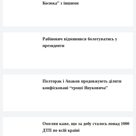
Косюка” з іншими
Рабінович відмивився болотуватись у
президенти
Полторак і Аваков продовжують ділити
конфісковані “гроші Януковича”
Омелян каже, що за добу сталось понад 1000
ДТП по всій країні