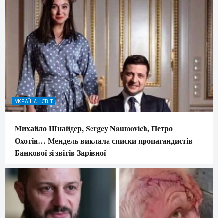
УКРАЇНА І СВІТ
Михайло Шнайдер, Sergey Naumovich, Петро
Охотін… Мендель виклала списки пропагандистів
Банкової зі звітів Зарівної