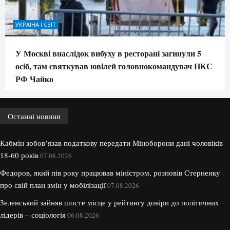
УКРАЇНА І СВІТ
У Москві внаслідок вибуху в ресторані загинули 5
осіб, там святкував ювілей головнокомандувач ПКС
РФ Чайко
Останні новини
Кабмін зобовʼязав податкову передати Міноборони дані чоловіків
18-60 років
07.08.2026
Федоров, який пів року працював міністром, розповів Стерненку
про свій план змін у мобілізації
07.08.2026
Зеленський зайняв шосте місце у рейтингу довіри до політичних
лідерів – соціологія
06.08.2026