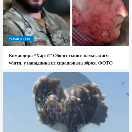
УКРАЇНА І СВІТ
Командира “Хартії” Оболєнського намагалися
убити, у нападника не спрацювала зброя. ФОТО