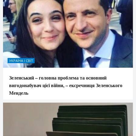
УКРАЇНА І СВІТ
Зеленський – головна проблема та основний
вигодонабувач цієї війни, – ексречниця Зеленського
Мендель