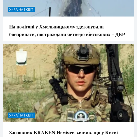
УКРАЇНА І СВІТ
На полігоні у Хмельницькому здетонували
боєприпаси, постраждали четверо військових – ДБР
УКРАЇНА І СВІТ
Засновник KRAKEN Немічев заявив, що у Києві