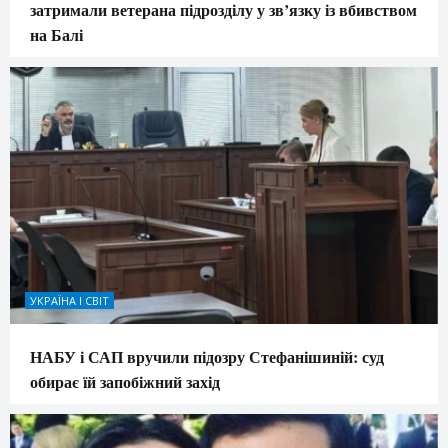
затримали ветерана підрозділу у зв’язку із вбивством
на Балі
УКРАЇНА І СВІТ
НАБУ і САП вручили підозру Стефанішиній: суд
обирає їй запобіжний захід