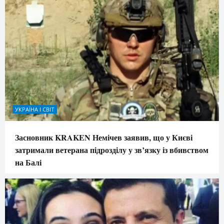
УКРАЇНА І СВІТ
Засновник KRAKEN Немічев заявив, що у Києві
затримали ветерана підрозділу у зв’язку із вбивством
на Балі