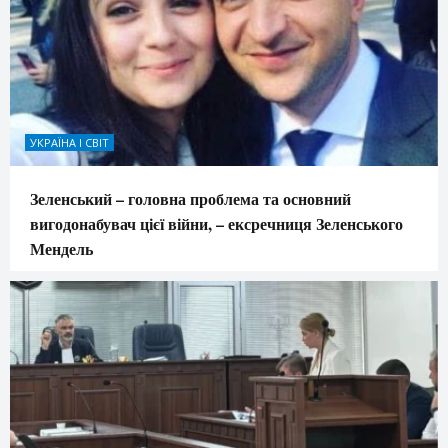
УКРАЇНА І СВІТ
Зеленський – головна проблема та основний
вигодонабувач цієї війни, – ексречниця Зеленського
Мендель