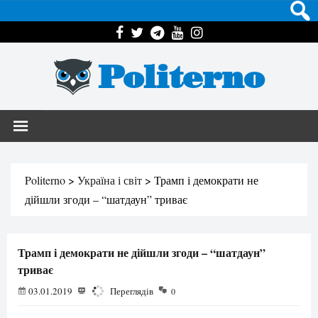
Politerno
Politerno
>
Україна і світ
>
Трамп і демократи не
дійшли згоди – “шатдаун” триває
Трамп і демократи не дійшли згоди – “шатдаун”
триває
03.01.2019
1776
Переглядів
0