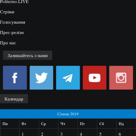
Politerno.LIVE
Стріми
Голосування
Прес-релізи
Про нас
Залишайтесь з нами
Календар
Січень 2019
Пн
Вт
Ср
Чт
Пт
Сб
Нд
1
2
3
4
5
6