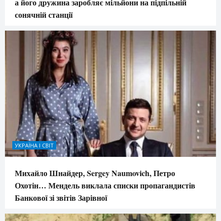
а його дружина заробляє мільйони на підпільній
сонячній станції
УКРАЇНА І СВІТ
Михайло Шнайдер, Sergey Naumovich, Петро
Охотін… Мендель виклала списки пропагандистів
Банкової зі звітів Зарівної