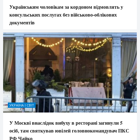
Українським чоловікам за кордоном відмовлять у
консульських послугах без військово-облікових
документів
УКРАЇНА І СВІТ
У Москві внаслідок вибуху в ресторані загинули 5
осіб, там святкував ювілей головнокомандувач ПКС
РФ Чайко