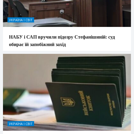
УКРАЇНА І СВІТ
НАБУ і САП вручили підозру Стефанішиній: суд
обирає їй запобіжний захід
УКРАЇНА І СВІТ