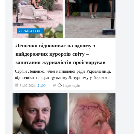
УКРАЇНА І СВІТ
Лещенко відпочиває на одному з
найдорожчих курортів світу –
запитання журналістів проігнорував
Сергій Лещенко, член наглядової ради Укрзалізниці,
відпочиває на французькому Лазурному узбережжі.
31.07.2026
21:00
210
Переглядів