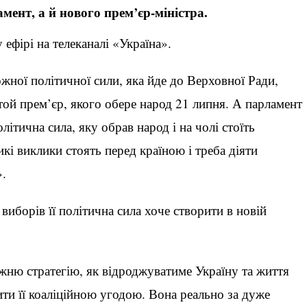
ент, а й нового прем’єр-міністра.
ефірі на телеканалі «Україна».
ожної політичної сили, яка йде до Верховної Ради,
 той прем’єр, якого обере народ 21 липня. А парламент
ітична сила, яку обрав народ і на чолі стоїть
икі виклики стоять перед країною і треба діяти
».
иборів її політична сила хоче створити в новій
жню стратегію, як відроджуватиме Україну та життя
и її коаліційною угодою. Вона реально за дуже