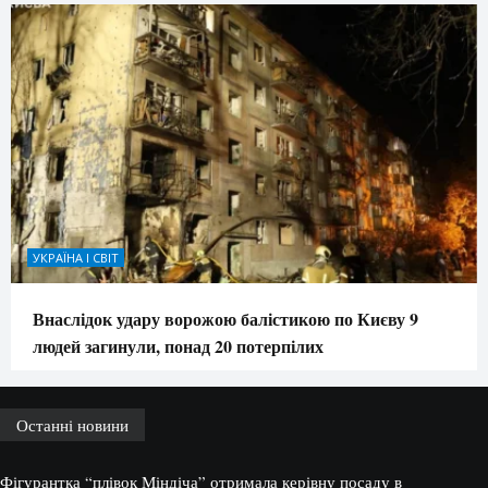
УКРАЇНА І СВІТ
Внаслідок удару ворожою балістикою по Києву 9
людей загинули, понад 20 потерпілих
Останні новини
Фігурантка “плівок Міндіча” отримала керівну посаду в