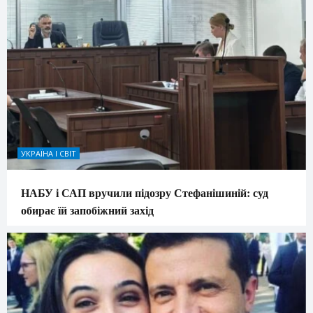
УКРАЇНА І СВІТ
НАБУ і САП вручили підозру Стефанішиній: суд
обирає їй запобіжний захід