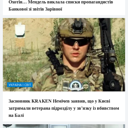
Охотін… Мендель виклала списки пропагандистів
Банкової зі звітів Зарівної
УКРАЇНА І СВІТ
Засновник KRAKEN Немічев заявив, що у Києві
затримали ветерана підрозділу у зв’язку із вбивством
на Балі