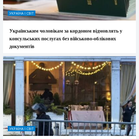
УКРАЇНА І СВІТ
Українським чоловікам за кордоном відмовлять у
консульських послугах без військово-облікових
документів
УКРАЇНА І СВІТ