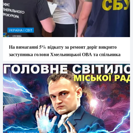
УКРАЇНА І СВІТ
На вимаганні 5% відкату за ремонт доріг викрито
заступника голови Хмельницької ОВА та спільника