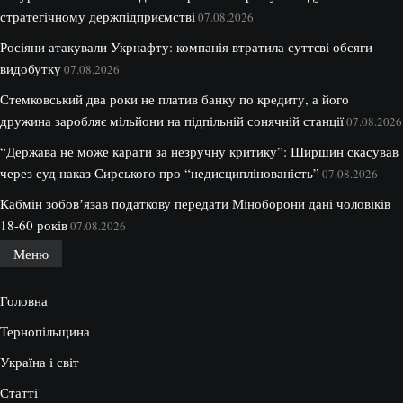
стратегічному держпідприємстві
07.08.2026
Росіяни атакували Укрнафту: компанія втратила суттєві обсяги
видобутку
07.08.2026
Стемковський два роки не платив банку по кредиту, а його
дружина заробляє мільйони на підпільній сонячній станції
07.08.2026
“Держава не може карати за незручну критику”: Ширшин скасував
через суд наказ Сирського про “недисциплінованість”
07.08.2026
Кабмін зобовʼязав податкову передати Міноборони дані чоловіків
18-60 років
07.08.2026
Меню
Головна
Тернопільщина
Україна і світ
Статті