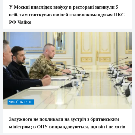
У Москві внаслідок вибуху в ресторані загинули 5
осіб, там святкував ювілей головнокомандувач ПКС
РФ Чайко
УКРАЇНА І СВІТ
Залужного не покликали на зустріч з британським
міністром; в ОПУ виправдовуються, що він і не хотів