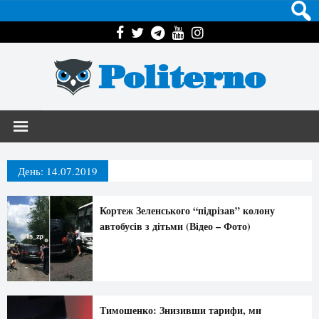
Politerno
День:
14.07.2019
Кортеж Зеленського “підрізав” колону
автобусів з дітьми (Відео – Фото)
Тимошенко: Знизивши тарифи, ми