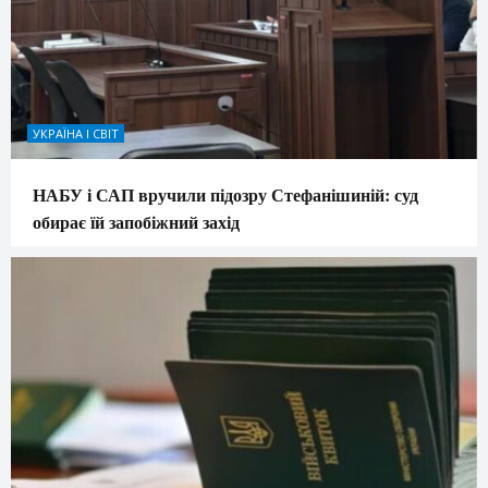
УКРАЇНА І СВІТ
НАБУ і САП вручили підозру Стефанішиній: суд
обирає їй запобіжний захід