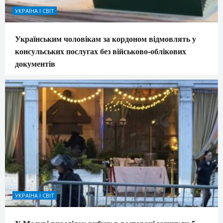
УКРАЇНА І СВІТ
Українським чоловікам за кордоном відмовлять у
консульських послугах без військово-облікових
документів
УКРАЇНА І СВІТ