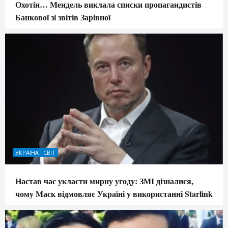
Охотін… Мендель виклала списки пропагандистів
Банкової зі звітів Зарівної
УКРАЇНА І СВІТ
Настав час укласти мирну угоду: ЗМІ дізналися,
чому Маск відмовляє Україні у використанні Starlink