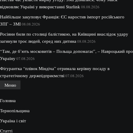
відмовляє Україні у використанні Starlink
08.08.2026
Найбільше закуповує Франція: ЄС наростив імпорт російського
ЗПГ – ЗМІ
08.08.2026
Росіяни били по столиці балістикою, на Київщині внаслідок удару
загинули троє людей, серед них дитина
08.08.2026
“Там, де б’ють московитів – Польща допомагає”, – Навроцький про
Україну
07.08.2026
Фігурантка “плівок Міндіча” отримала керівну посаду в
стратегічному держпідприємстві
07.08.2026
Меню
Головна
Тернопільщина
Україна і світ
Статті