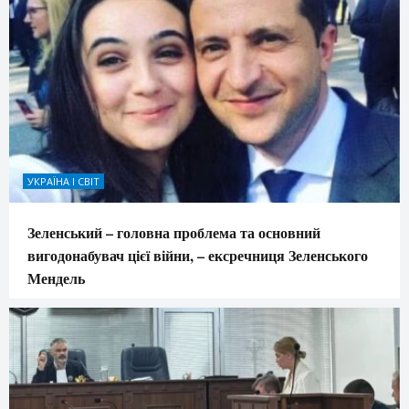
УКРАЇНА І СВІТ
Зеленський – головна проблема та основний
вигодонабувач цієї війни, – ексречниця Зеленського
Мендель