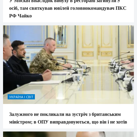
У Москві внаслідок вибуху в ресторані загинули 5
осіб, там святкував ювілей головнокомандувач ПКС
РФ Чайко
УКРАЇНА І СВІТ
Залужного не покликали на зустріч з британським
міністром; в ОПУ виправдовуються, що він і не хотів