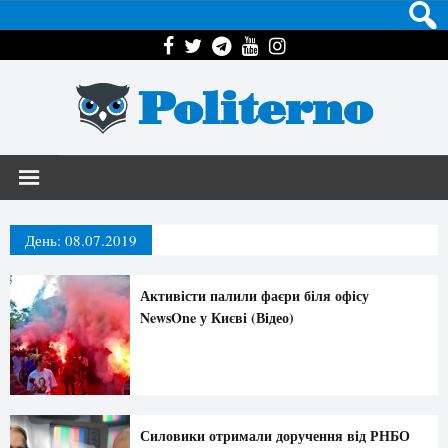
Politerno
День:
08.07.2019
Активісти палили фаєри біля офісу
NewsOne у Києві (Відео)
Силовики отримали доручення від РНБО