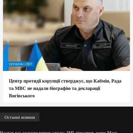
УКРАЇНА І СВІТ
Центр протидії корупції стверджує, що Кабмін, Рада
та МВС не надали біографію та декларації
Вигівського
Останні новини
Настав час укласти мирну угоду: ЗМІ дізналися, чому Маск