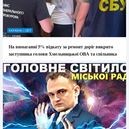
УКРАЇНА І СВІТ
На вимаганні 5% відкату за ремонт доріг викрито
заступника голови Хмельницької ОВА та спільника