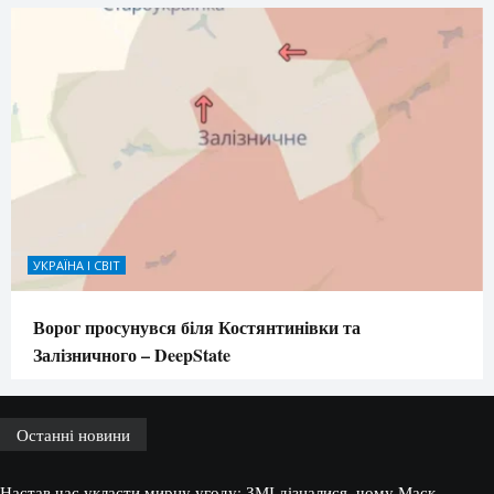
УКРАЇНА І СВІТ
Ворог просунувся біля Костянтинівки та
Залізничного – DeepState
Останні новини
Настав час укласти мирну угоду: ЗМІ дізналися, чому Маск