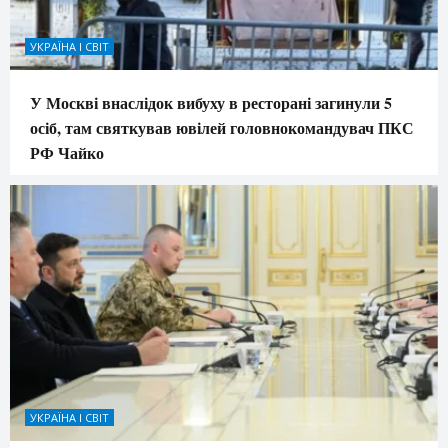
УКРАЇНА І СВІТ
У Москві внаслідок вибуху в ресторані загинули 5
осіб, там святкував ювілей головнокомандувач ПКС
РФ Чайко
УКРАЇНА І СВІТ