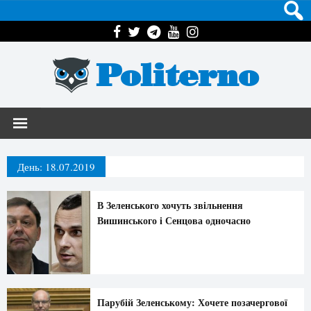
Politerno
День:
18.07.2019
В Зеленського хочуть звільнення
Вишинського і Сенцова одночасно
Парубій Зеленському: Хочете позачергової