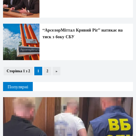
“АрселорМіттал Кривий Ріг” натякає на
тиск з боку СБУ
Сторінка 1 з 2
1
2
»
Популярні