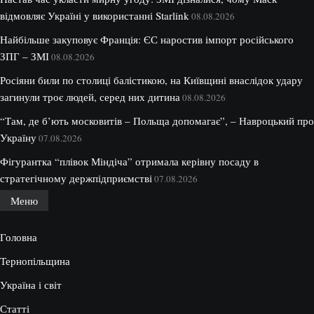
відмовляє Україні у використанні Starlink
08.08.2026
Найбільше закуповує Франція: ЄС наростив імпорт російського
ЗПГ – ЗМІ
08.08.2026
Росіяни били по столиці балістикою, на Київщині внаслідок удару
загинули троє людей, серед них дитина
08.08.2026
“Там, де б’ють московитів – Польща допомагає”, – Навроцький про
Україну
07.08.2026
Фігурантка “плівок Міндіча” отримала керівну посаду в
стратегічному держпідприємстві
07.08.2026
Меню
Головна
Тернопільщина
Україна і світ
Статті