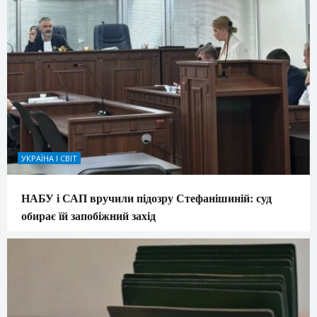
УКРАЇНА І СВІТ
НАБУ і САП вручили підозру Стефанішиній: суд
обирає їй запобіжний захід