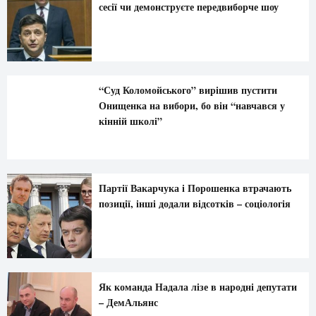
сесії чи демонструєте передвиборче шоу
“Суд Коломойського” вирішив пустити
Онищенка на вибори, бо він “навчався у
кінній школі”
Партії Вакарчука і Порошенка втрачають
позиції, інші додали відсотків – соціологія
Як команда Надала лізе в народні депутати
– ДемАльянс