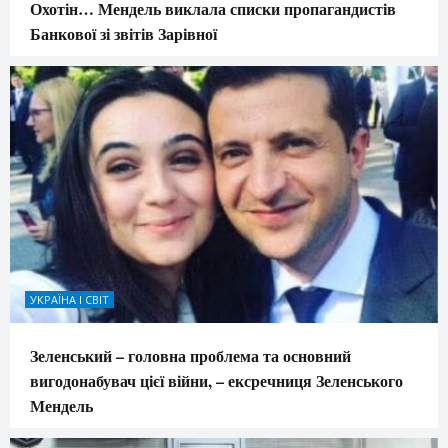
Охотін… Мендель виклала списки пропагандистів
Банкової зі звітів Зарівної
УКРАЇНА І СВІТ
Зеленський – головна проблема та основний
вигодонабувач цієї війни, – ексречниця Зеленського
Мендель