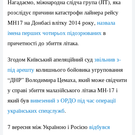
Нагадаємо, міжнародна слідча група (JIT), яка
розслідує причини катастрофи лайнера рейсу
МН17 на Донбасі влітку 2014 року,
назвала
імена перших чотирьох підозрюваних
в
причетності до збиття літака.
Згодом Київський апеляційний суд
звільнив з-
під арешту
колишнього бойовика угруповання
“ДНР” Володимира Цемаха, який може свідчити
у справі збиття малазійського літака МН-17 і
який був
вивезений з ОРДО під час операції
українських спецслужб
.
7 вересня між Україною і Росією
відбувся