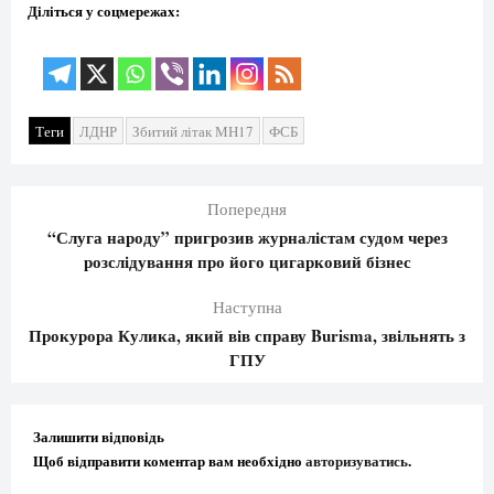
Діліться у соцмережах:
Теги
ЛДНР
Збитий літак МН17
ФСБ
Попередня
“Слуга народу” пригрозив журналістам судом через
розслідування про його цигарковий бізнес
Наступна
Прокурора Кулика, який вів справу Burisma, звільнять з
ГПУ
Залишити відповідь
Щоб відправити коментар вам необхідно
авторизуватись
.