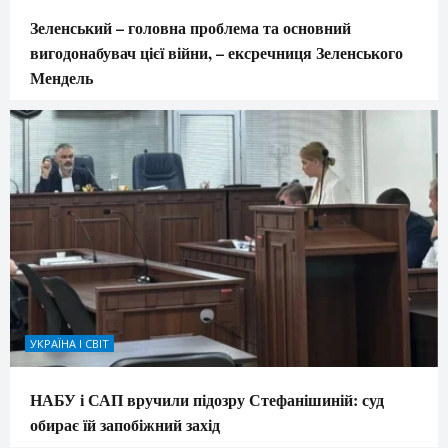
Зеленський – головна проблема та основний
вигодонабувач цієї війни, – ексречниця Зеленського
Мендель
УКРАЇНА І СВІТ
НАБУ і САП вручили підозру Стефанішиній: суд
обирає їй запобіжний захід