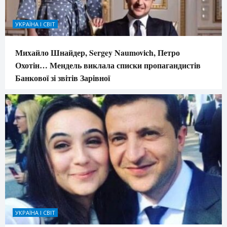
УКРАЇНА І СВІТ
Михайло Шнайдер, Sergey Naumovich, Петро
Охотін… Мендель виклала списки пропагандистів
Банкової зі звітів Зарівної
УКРАЇНА І СВІТ