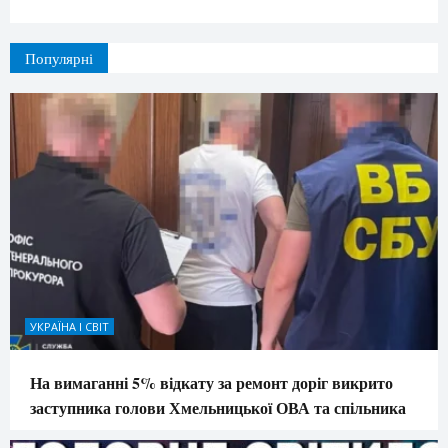
Популярні
УКРАЇНА І СВІТ
На вимаганні 5% відкату за ремонт доріг викрито
заступника голови Хмельницької ОВА та спільника