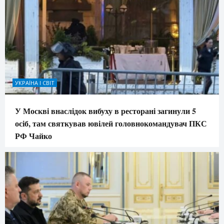
УКРАЇНА І СВІТ
У Москві внаслідок вибуху в ресторані загинули 5
осіб, там святкував ювілей головнокомандувач ПКС
РФ Чайко