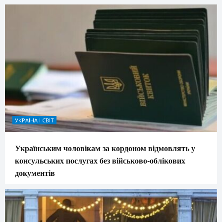
УКРАЇНА І СВІТ
Українським чоловікам за кордоном відмовлять у
консульських послугах без військово-облікових
документів