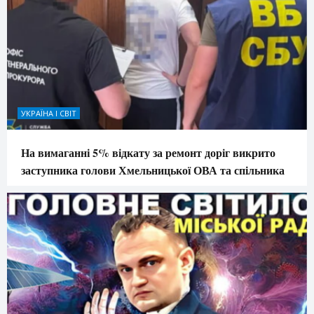
УКРАЇНА І СВІТ
На вимаганні 5% відкату за ремонт доріг викрито
заступника голови Хмельницької ОВА та спільника