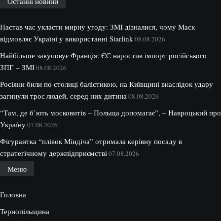
Останні новини
Настав час укласти мирну угоду: ЗМІ дізналися, чому Маск
відмовляє Україні у використанні Starlink
08.08.2026
Найбільше закуповує Франція: ЄС наростив імпорт російського
ЗПГ – ЗМІ
08.08.2026
Росіяни били по столиці балістикою, на Київщині внаслідок удару
загинули троє людей, серед них дитина
08.08.2026
“Там, де б’ють московитів – Польща допомагає”, – Навроцький про
Україну
07.08.2026
Фігурантка “плівок Міндіча” отримала керівну посаду в
стратегічному держпідприємстві
07.08.2026
Меню
Головна
Тернопільщина