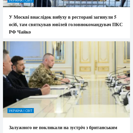
УКРАЇНА І СВІТ
У Москві внаслідок вибуху в ресторані загинули 5
осіб, там святкував ювілей головнокомандувач ПКС
РФ Чайко
УКРАЇНА І СВІТ
Залужного не покликали на зустріч з британським