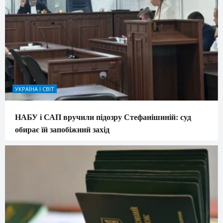
УКРАЇНА І СВІТ
НАБУ і САП вручили підозру Стефанішиній: суд
обирає їй запобіжний захід