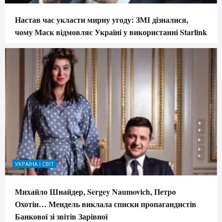
Настав час укласти мирну угоду: ЗМІ дізналися,
чому Маск відмовляє Україні у використанні Starlink
УКРАЇНА І СВІТ
Михайло Шнайдер, Sergey Naumovich, Петро
Охотін… Мендель виклала списки пропагандистів
Банкової зі звітів Зарівної