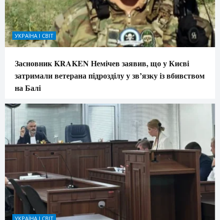
УКРАЇНА І СВІТ
Засновник KRAKEN Немічев заявив, що у Києві
затримали ветерана підрозділу у зв’язку із вбивством
на Балі
УКРАЇНА І СВІТ