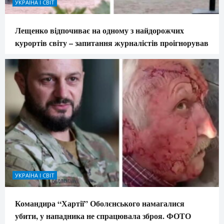
УКРАЇНА І СВІТ
Лещенко відпочиває на одному з найдорожчих
курортів світу – запитання журналістів проігнорував
УКРАЇНА І СВІТ
Командира “Хартії” Оболєнського намагалися
убити, у нападника не спрацювала зброя. ФОТО