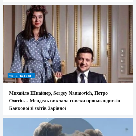
УКРАЇНА І СВІТ
Михайло Шнайдер, Sergey Naumovich, Петро
Охотін… Мендель виклала списки пропагандистів
Банкової зі звітів Зарівної