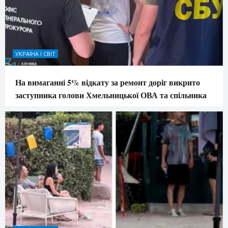
УКРАЇНА І СВІТ
На вимаганні 5% відкату за ремонт доріг викрито
заступника голови Хмельницької ОВА та спільника