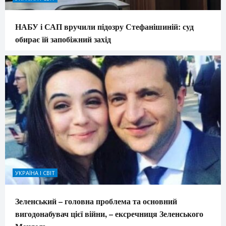
НАБУ і САП вручили підозру Стефанішиній: суд
обирає їй запобіжний захід
УКРАЇНА І СВІТ
Зеленський – головна проблема та основний
вигодонабувач цієї війни, – ексречниця Зеленського