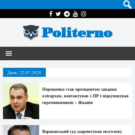
Politerno
День:
22.07.2020
Порошенко став президентом завдяки
олігархам, контактував з ПР і підкуповував
єврочиновників – Жванія
Варшавський суд заарештував ексголову