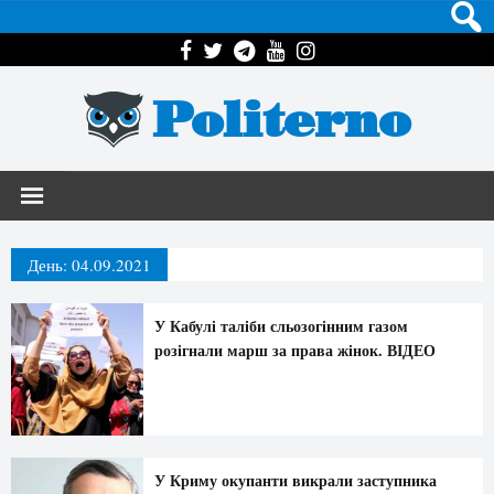
Politerno
День:
04.09.2021
У Кабулі таліби сльозогінним газом
розігнали марш за права жінок. ВІДЕО
У Криму окупанти викрали заступника