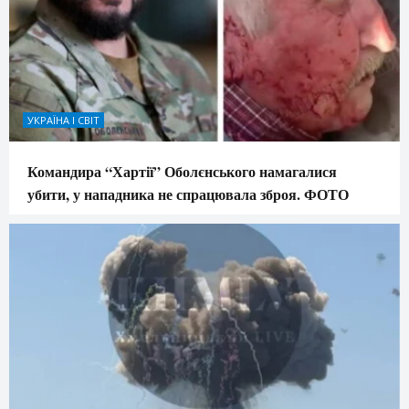
УКРАЇНА І СВІТ
Командира “Хартії” Оболєнського намагалися
убити, у нападника не спрацювала зброя. ФОТО