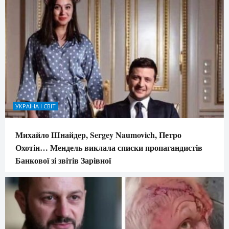
УКРАЇНА І СВІТ
Михайло Шнайдер, Sergey Naumovich, Петро
Охотін… Мендель виклала списки пропагандистів
Банкової зі звітів Зарівної