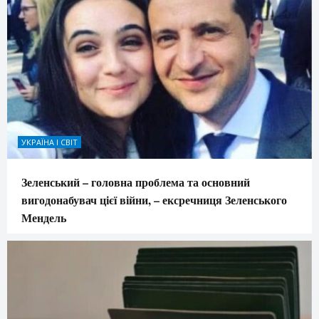
УКРАЇНА І СВІТ
Зеленський – головна проблема та основний
вигодонабувач цієї війни, – ексречниця Зеленського
Мендель