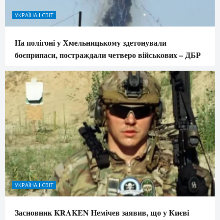
УКРАЇНА І СВІТ
На полігоні у Хмельницькому здетонували
боєприпаси, постраждали четверо військових – ДБР
УКРАЇНА І СВІТ
Засновник KRAKEN Немічев заявив, що у Києві