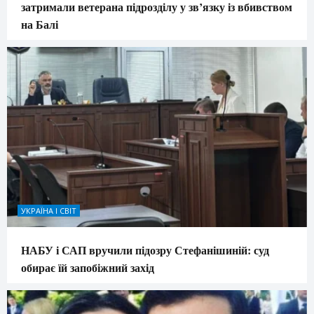
затримали ветерана підрозділу у зв’язку із вбивством
на Балі
УКРАЇНА І СВІТ
НАБУ і САП вручили підозру Стефанішиній: суд
обирає їй запобіжний захід