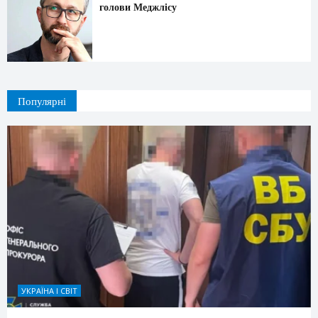
голови Меджлісу
Популярні
УКРАЇНА І СВІТ