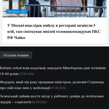
УКРАЇНА І СВІТ
У Москві внаслідок вибуху в ресторані загинули 5
осіб, там святкував ювілей головнокомандувач ПКС
РФ Чайко
Останні новини
Кабмін зобовʼязав податкову передати Міноборони дані чоловіків
18-60 років
07.08.2026
Федоров, який пів року працював міністром, розповів Стерненку
про свій план змін у мобілізації
07.08.2026
Зеленський зайняв шосте місце у рейтингу довіри до політичних
лідерів – соціологія
06.08.2026