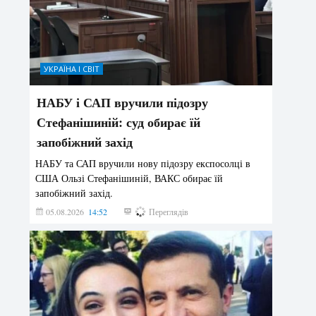
УКРАЇНА І СВІТ
НАБУ і САП вручили підозру
Стефанішиній: суд обирає їй
запобіжний захід
НАБУ та САП вручили нову підозру експосолці в
США Ользі Стефанішиній, ВАКС обирає їй
запобіжний захід.
05.08.2026
14:52
144
Переглядів