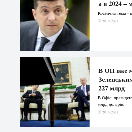
а в 2024 –
Космічна тема - 
29.09.2021
В ОП вже м
Зеленським
227 млрд
В Офісі президен
млрд доларів.
29.09.2021