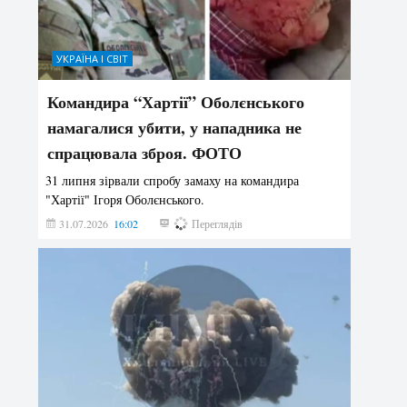
УКРАЇНА І СВІТ
Командира “Хартії” Оболєнського
намагалися убити, у нападника не
спрацювала зброя. ФОТО
31 липня зірвали спробу замаху на командира
"Хартії" Ігоря Оболєнського.
31.07.2026
16:02
196
Переглядів