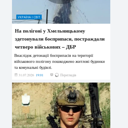
УКРАЇНА І СВІТ
На полігоні у Хмельницькому
здетонували боєприпаси, постраждали
четверо військових – ДБР
Внаслідок детонації боєприпасів на території
військового полігону пошкоджено житлові будинки
та комунальні будівлі.
31.07.2026
19:01
188
Переглядів