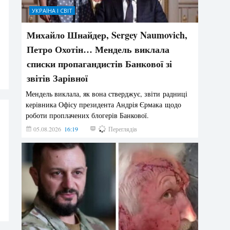
УКРАЇНА І СВІТ
Михайло Шнайдер, Sergey Naumovich,
Петро Охотін… Мендель виклала
списки пропагандистів Банкової зі
звітів Зарівної
Мендель виклала, як вона стверджує, звіти радниці
керівника Офісу президента Андрія Єрмака щодо
роботи проплачених блогерів Банкової.
05.08.2026
16:19
197
Переглядів