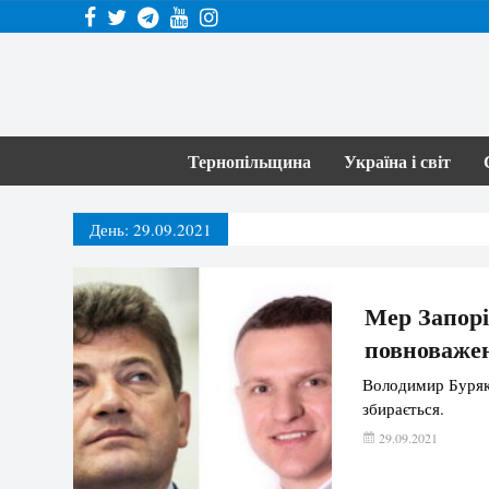
Тернопільщина
Україна і світ
День:
29.09.2021
Мер Запорі
повноважен
Володимир Буряк 
збирається.
29.09.2021