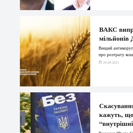
ВАКС випра
мільйонів 
Вищий антикорупц
про розтрату кош
29.09.2021
Скасування
кажуть, що
“внутрішні
Видання "Радіо С