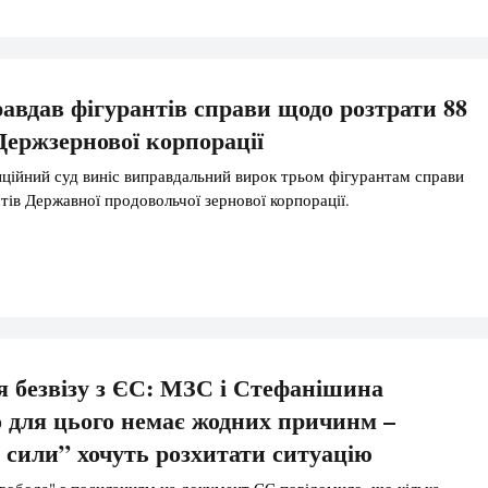
вдав фігурантів справи щодо розтрати 88
Держзернової корпорації
ійний суд виніс виправдальний вирок трьом фігурантам справи
тів Державної продовольчої зернової корпорації.
 безвізу з ЄС: МЗС і Стефанішина
 для цього немає жодних причинм –
 сили” хочуть розхитати ситуацію
вобода" з посиланням на документ ЄС повідомило, що кілька