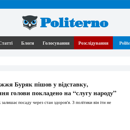
Politerno
Статті
Блоги
Голосування
Розслідування
Poli
жжя Буряк пішов у відставку,
ня голови покладено на “слугу народу”
залишає посаду через стан здоров'я. З політики він іти не