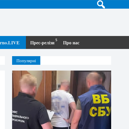
terno.LIVE
Прес-релізи
Про нас
Популярні