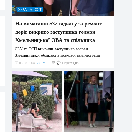
УКРАЇНА І СВІТ
На вимаганні 5% відкату за ремонт
доріг викрито заступника голови
Хмельницької ОВА та спільника
СБУ та ОГП викрили заступника голови
Хмельницької обласної військової адміністрації
03.08.2026
22:19
851
Переглядів