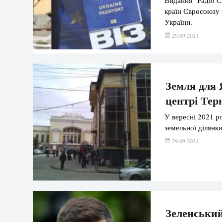
країн Євросоюзу 
України.
29.09.2021
Земля для 
центрі Тер
У вересні 2021 р
земельної ділянки
29.09.2021
Зеленський