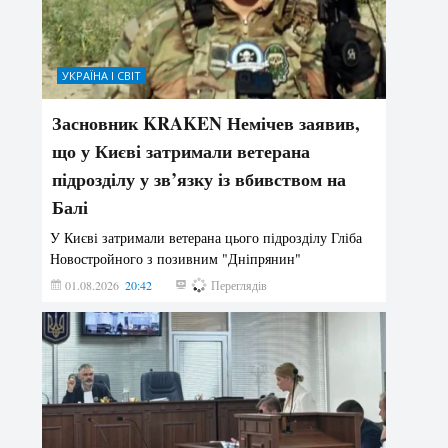
УКРАЇНА І СВІТ
Засновник KRAKEN Немічев заявив,
що у Києві затримали ветерана
підрозділу у зв’язку із вбивством на
Балі
У Києві затримали ветерана цього підрозділу Гліба
Новостройного з позивним "Дніпрянин"
01.08.2026
20:42
179
Переглядів