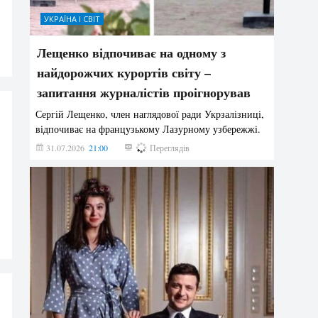
УКРАЇНА І СВІТ
Лещенко відпочиває на одному з
найдорожчих курортів світу –
запитання журналістів проігнорував
Сергій Лещенко, член наглядової ради Укрзалізниці,
відпочиває на французькому Лазурному узбережжі.
31.07.2026
21:00
213
Переглядів