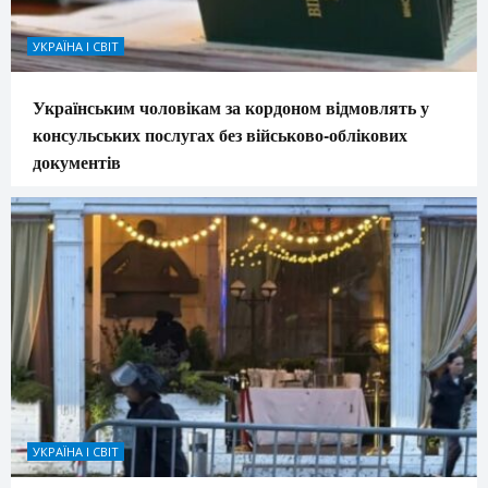
УКРАЇНА І СВІТ
Українським чоловікам за кордоном відмовлять у
консульських послугах без військово-облікових
документів
УКРАЇНА І СВІТ