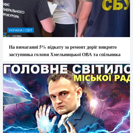
УКРАЇНА І СВІТ
На вимаганні 5% відкату за ремонт доріг викрито
заступника голови Хмельницької ОВА та спільника