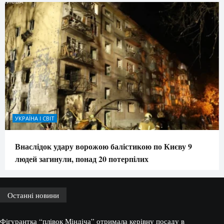
УКРАЇНА І СВІТ
Внаслідок удару ворожою балістикою по Києву 9
людей загинули, понад 20 потерпілих
Останні новини
Фігурантка “плівок Міндіча” отримала керівну посаду в