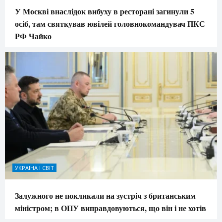
У Москві внаслідок вибуху в ресторані загинули 5
осіб, там святкував ювілей головнокомандувач ПКС
РФ Чайко
УКРАЇНА І СВІТ
Залужного не покликали на зустріч з британським
міністром; в ОПУ виправдовуються, що він і не хотів