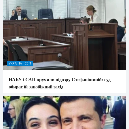
УКРАЇНА І СВІТ
НАБУ і САП вручили підозру Стефанішиній: суд
обирає їй запобіжний захід