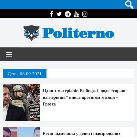
Politerno
День:
06.09.2021
Один з матеріалів Bellingcat щодо “справи
вагнерівців” вийде протягом місяця –
Грозєв
Росія відмовила у допиті підозрюваних