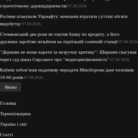
стратегічному держпідприємстві
07.08.2026
Росіяни атакували Укрнафту: компанія втратила суттєві обсяги
видобутку
07.08.2026
Стемковський два роки не платив банку по кредиту, а його
дружина заробляє мільйони на підпільній сонячній станції
07.08.2026
“Держава не може карати за незручну критику”: Ширшин скасував
через суд наказ Сирського про “недисциплінованість”
07.08.2026
Кабмін зобовʼязав податкову передати Міноборони дані чоловіків
18-60 років
07.08.2026
Меню
Головна
Тернопільщина
Україна і світ
Статті