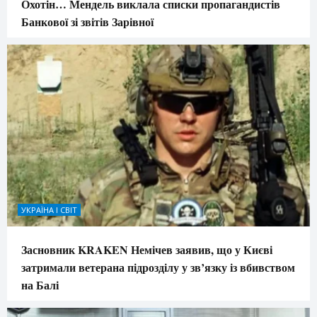
Охотін… Мендель виклала списки пропагандистів
Банкової зі звітів Зарівної
УКРАЇНА І СВІТ
Засновник KRAKEN Немічев заявив, що у Києві
затримали ветерана підрозділу у зв’язку із вбивством
на Балі