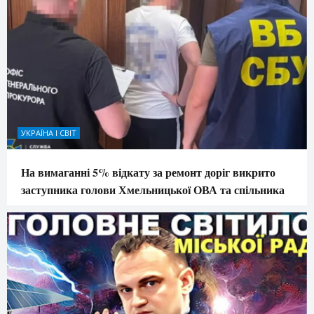
УКРАЇНА І СВІТ
На вимаганні 5% відкату за ремонт доріг викрито
заступника голови Хмельницької ОВА та спільника