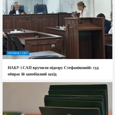
УКРАЇНА І СВІТ
НАБУ і САП вручили підозру Стефанішиній: суд
обирає їй запобіжний захід