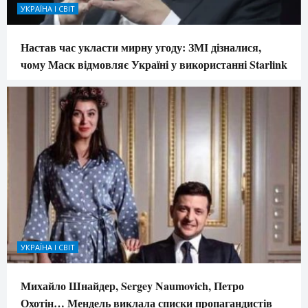
УКРАЇНА І СВІТ
Настав час укласти мирну угоду: ЗМІ дізналися,
чому Маск відмовляє Україні у використанні Starlink
УКРАЇНА І СВІТ
Михайло Шнайдер, Sergey Naumovich, Петро
Охотін… Мендель виклала списки пропагандистів