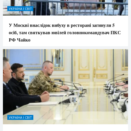
УКРАЇНА І СВІТ
У Москві внаслідок вибуху в ресторані загинули 5
осіб, там святкував ювілей головнокомандувач ПКС
РФ Чайко
УКРАЇНА І СВІТ