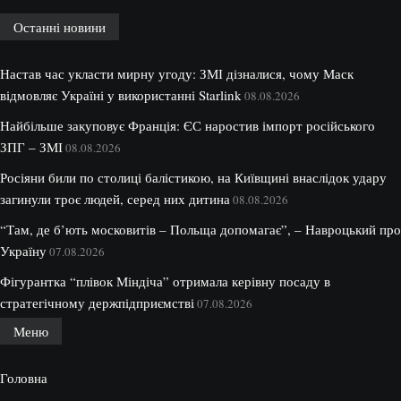
Останні новини
Настав час укласти мирну угоду: ЗМІ дізналися, чому Маск
відмовляє Україні у використанні Starlink
08.08.2026
Найбільше закуповує Франція: ЄС наростив імпорт російського
ЗПГ – ЗМІ
08.08.2026
Росіяни били по столиці балістикою, на Київщині внаслідок удару
загинули троє людей, серед них дитина
08.08.2026
“Там, де б’ють московитів – Польща допомагає”, – Навроцький про
Україну
07.08.2026
Фігурантка “плівок Міндіча” отримала керівну посаду в
стратегічному держпідприємстві
07.08.2026
Меню
Головна