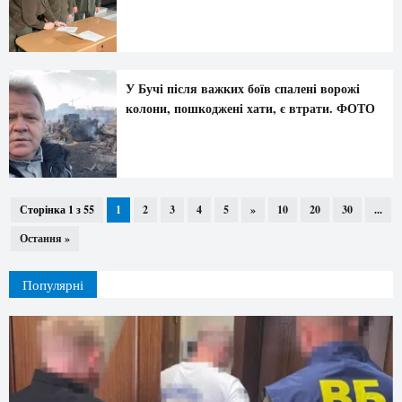
У Бучі після важких боїв спалені ворожі
колони, пошкоджені хати, є втрати. ФОТО
Сторінка 1 з 55
1
2
3
4
5
»
10
20
30
...
Остання »
Популярні