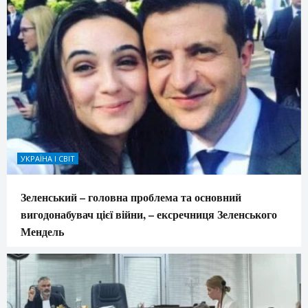
УКРАЇНА І СВІТ
Зеленський – головна проблема та основний
вигодонабувач цієї війни, – ексречниця Зеленського
Мендель