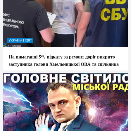
УКРАЇНА І СВІТ
На вимаганні 5% відкату за ремонт доріг викрито
заступника голови Хмельницької ОВА та спільника