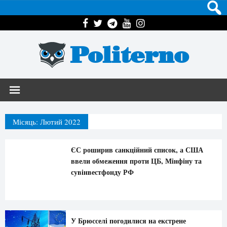
Politerno
Місяць:
Лютий 2022
ЄС роширив санкційний список, а США
ввели обмеження проти ЦБ, Мінфіну та
сувінвестфонду РФ
У Брюсселі погодилися на екстрене