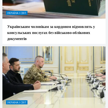
УКРАЇНА І СВІТ
Українським чоловікам за кордоном відмовлять у
консульських послугах без військово-облікових
документів
УКРАЇНА І СВІТ