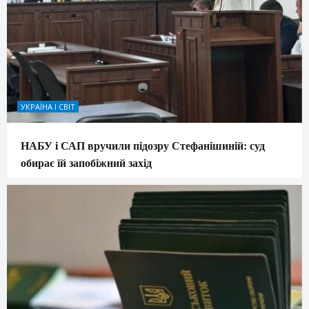
УКРАЇНА І СВІТ
НАБУ і САП вручили підозру Стефанішиній: суд
обирає їй запобіжний захід