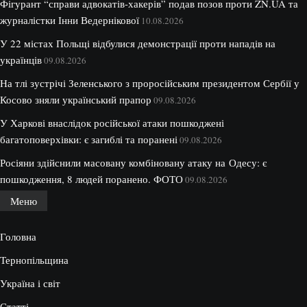
Фігурант “справи адвокатів-хакерів” подав позов проти ZN.UA та
журналістки Інни Ведернікової
10.08.2026
У 22 містах Польщі відбулися демонстрації проти нападів на
українців
09.08.2026
На тлі зустрічі Зеленського з проросійським президентом Сербії у
Косово зняли український прапор
09.08.2026
У Харкові внаслідок російської атаки пошкоджені
багатоповерхівки: є загиблі та поранені
09.08.2026
Росіяни здійснили масовану комбіновану атаку на Одесу: є
пошкодження, 8 людей поранено. ФОТО
09.08.2026
Меню
Головна
Тернопільщина
Україна і світ
Статті