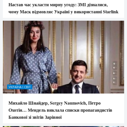
Настав час укласти мирну угоду: ЗМІ дізналися,
чому Маск відмовляє Україні у використанні Starlink
УКРАЇНА І СВІТ
Михайло Шнайдер, Sergey Naumovich, Петро
Охотін… Мендель виклала списки пропагандистів
Банкової зі звітів Зарівної