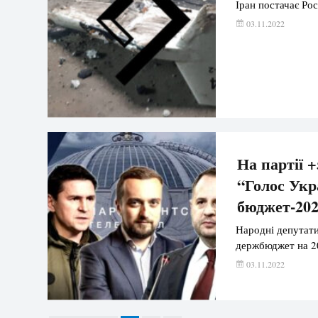
Іран постачає Ро
03.11.2022
На партії +
“Голос Укр
бюджет-20
Народні депутати
держбюджет на 20
03.11.2022