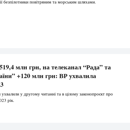
сії безпілотники повітряним та морським шляхами.
519,4 млн грн, на телеканал “Рада” та
аїни” +120 млн грн: ВР ухвалила
23
 ухвалили у другому читанні та в цілому законопроєкт про
23 рік.