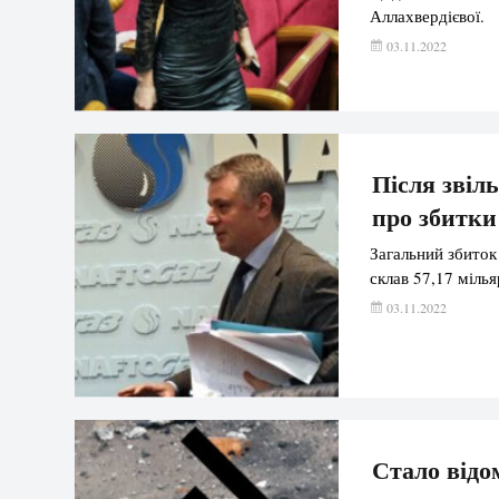
Аллахвердієвої.
03.11.2022
Після звіл
про збитки
Загальний збиток
склав 57,17 мілья
03.11.2022
Стало відо