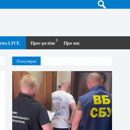
terno.LIVE
Прес-релізи
Про нас
Популярні