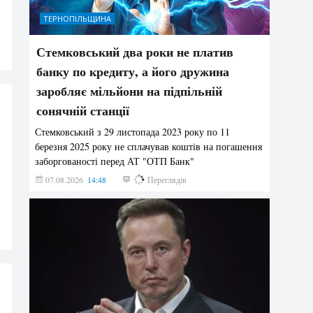
ТЕРНОПІЛЬЩИНА
Стемковський два роки не платив
банку по кредиту, а його дружина
заробляє мільйони на підпільній
сонячній станції
Стемковський з 29 листопада 2023 року по 11
березня 2025 року не сплачував коштів на погашення
заборгованості перед АТ "ОТП Банк"
07.08.2026
14:48
426
Переглядів