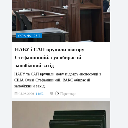
УКРАЇНА І СВІТ
НАБУ і САП вручили підозру
Стефанішиній: суд обирає їй
запобіжний захід
НАБУ та САП вручили нову підозру експосолці в
США Ользі Стефанішиній, ВАКС обирає їй
запобіжний захід.
05.08.2026
14:52
173
Переглядів