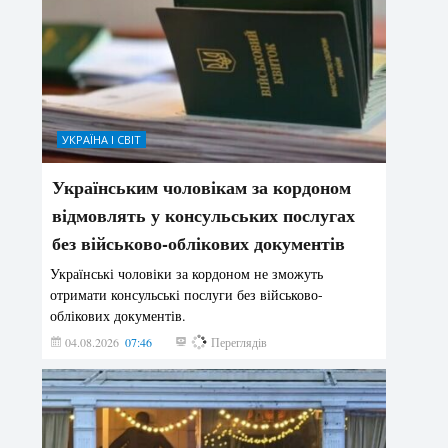
УКРАЇНА І СВІТ
Українським чоловікам за кордоном
відмовлять у консульських послугах
без військово-облікових документів
Українські чоловіки за кордоном не зможуть
отримати консульські послуги без військово-
облікових документів.
04.08.2026
07:46
162
Переглядів