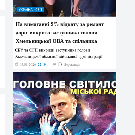
УКРАЇНА І СВІТ
На вимаганні 5% відкату за ремонт
доріг викрито заступника голови
Хмельницької ОВА та спільника
СБУ та ОГП викрили заступника голови
Хмельницької обласної військової адміністрації
03.08.2026
22:19
888
Переглядів