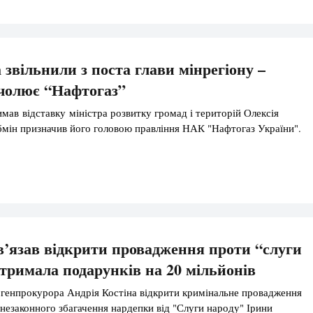
звільнили з поста глави мінрегіону –
очолює “Нафтогаз”
мав відставку міністра розвитку громад і територій Олексія
мін призначив його головою правління НАК "Нафтогаз України".
’язав відкрити провадження проти “слуги
отримала подарунків на 20 мільйонів
генпрокурора Андрія Костіна відкрити кримінальне провадження
езаконного збагачення нардепки від "Слуги народу" Ірини