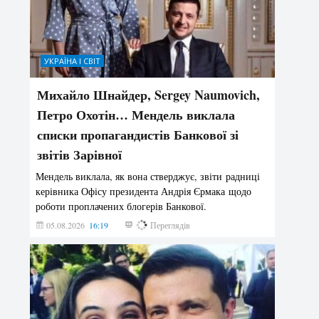
УКРАЇНА І СВІТ
Михайло Шнайдер, Sergey Naumovich,
Петро Охотін… Мендель виклала
списки пропагандистів Банкової зі
звітів Зарівної
Мендель виклала, як вона стверджує, звіти радниці
керівника Офісу президента Андрія Єрмака щодо
роботи проплачених блогерів Банкової.
05.08.2026
16:19
251
Переглядів