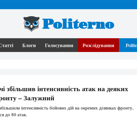
Politerno
Статті
Блоги
Голосування
Розслідування
Poli
чі збільшив інтенсивність атак на деяких
ронту – Залужний
збільшили інтенсивність бойових дій на окремих ділянках фронту,
ся до 80 атак.