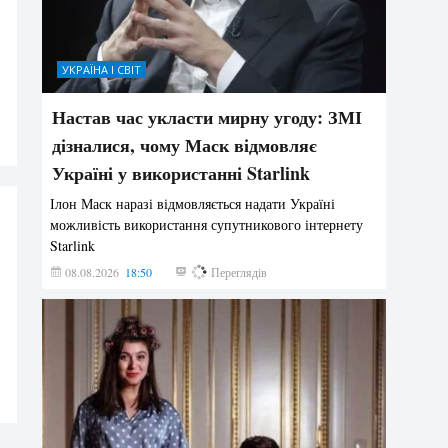
УКРАЇНА І СВІТ
Настав час укласти мирну угоду: ЗМІ
дізналися, чому Маск відмовляє
Україні у використанні Starlink
Ілон Маск наразі відмовляється надати Україні
можливість використання супутникового інтернету
Starlink
08.08.2026
18:50
311
Переглядів