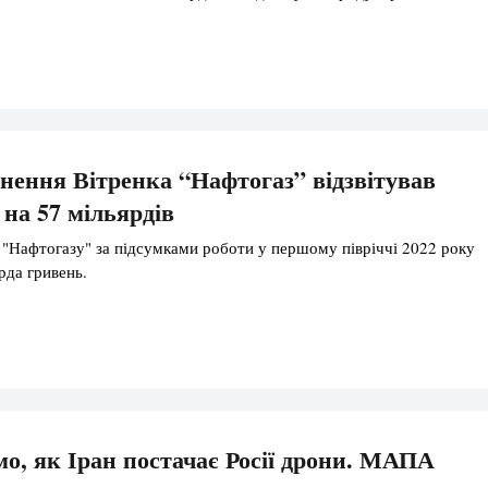
ьнення Вітренка “Нафтогаз” відзвітував
 на 57 мільярдів
 "Нафтогазу" за підсумками роботи у першому півріччі 2022 року
рда гривень.
мо, як Іран постачає Росії дрони. МАПА