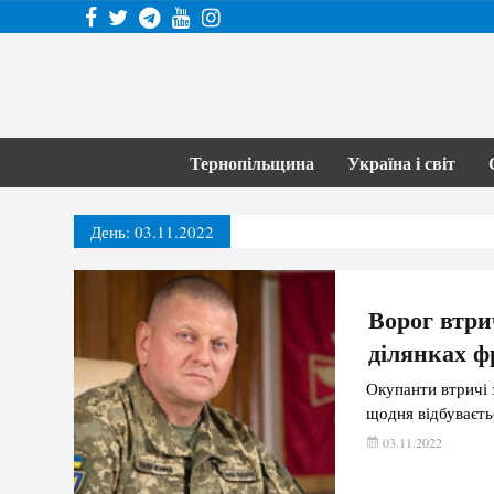
Тернопільщина
Україна і світ
День:
03.11.2022
Ворог втри
ділянках ф
Окупанти втричі 
щодня відбуваєть
03.11.2022