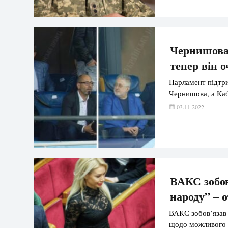
Чернишова 
тепер він 
Парламент підтри
Чернишова, а Каб
03.11.2022
ВАКС зобов
народу” – 
ВАКС зобов’язав 
щодо можливого н