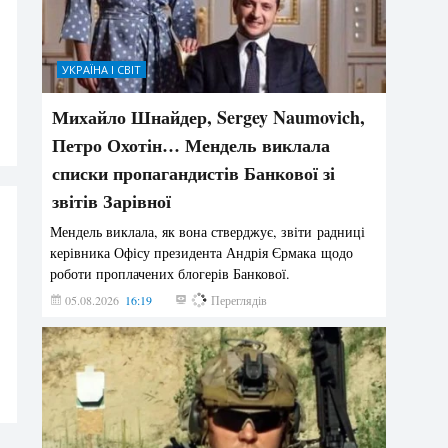
УКРАЇНА І СВІТ
Михайло Шнайдер, Sergey Naumovich,
Петро Охотін… Мендель виклала
списки пропагандистів Банкової зі
звітів Зарівної
Мендель виклала, як вона стверджує, звіти радниці
керівника Офісу президента Андрія Єрмака щодо
роботи проплачених блогерів Банкової.
05.08.2026
16:19
219
Переглядів