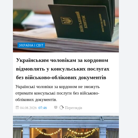
УКРАЇНА І СВІТ
Українським чоловікам за кордоном
відмовлять у консульських послугах
без військово-облікових документів
Українські чоловіки за кордоном не зможуть
отримати консульські послуги без військово-
облікових документів.
04.08.2026
07:46
137
Переглядів