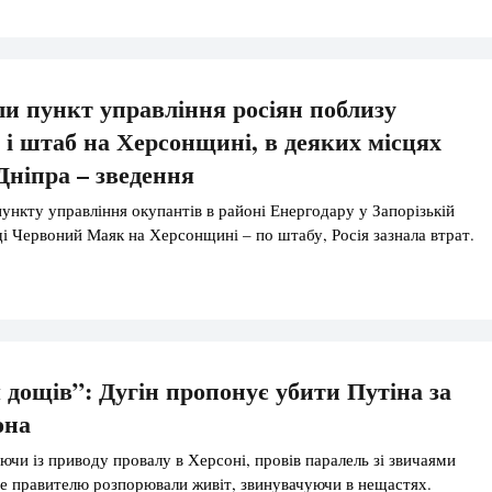
и пункт управління росіян поблизу
 і штаб на Херсонщині, в деяких місцях
Дніпра – зведення
ункту управління окупантів в районі Енергодару у Запорізькій
ищі Червоний Маяк на Херсонщині – по штабу, Росія зазнала втрат.
 дощів”: Дугін пропонує убити Путіна за
она
ючи із приводу провалу в Херсоні, провів паралель зі звичаями
е правителю розпорювали живіт, звинувачуючи в нещастях.