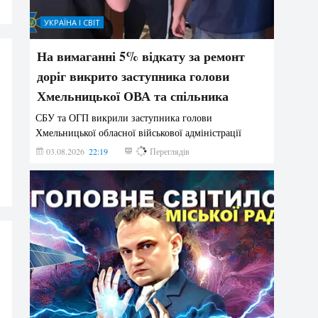
УКРАЇНА І СВІТ
На вимаганні 5% відкату за ремонт
доріг викрито заступника голови
Хмельницької ОВА та спільника
СБУ та ОГП викрили заступника голови
Хмельницької обласної військової адміністрації
03.08.2026
22:19
862
Переглядів