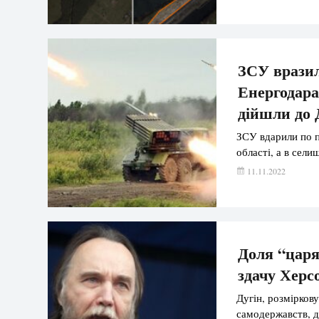
ЗСУ вразил
Енергодара
дійшли до 
ЗСУ вдарили по п
області, а в сел
11.11.2022
Доля “царя
здачу Херс
Дугін, розміркову
самодержавств, д