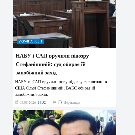
УКРАЇНА І СВІТ
НАБУ і САП вручили підозру
Стефанішиній: суд обирає їй
запобіжний захід
НАБУ та САП вручили нову підозру експосолці в
США Ользі Стефанішиній, ВАКС обирає їй
запобіжний захід.
05.08.2026
14:52
154
Переглядів