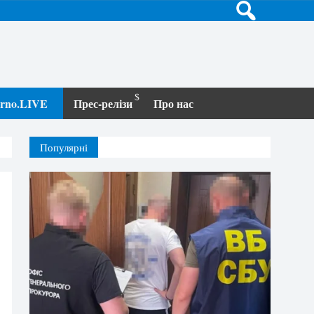
terno.LIVE
Прес-релізи
Про нас
Популярні