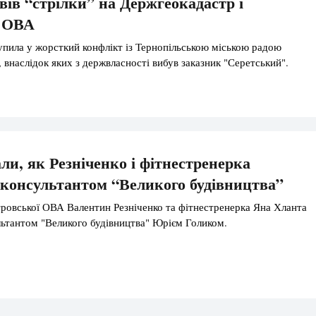
вів “стрілки” на Держгеокадастр і
 ОВА
пила у жорсткий конфлікт із Тернопільською міською радою
 внаслідок яких з держвласності вибув заказник "Серетський".
ли, як Резніченко і фітнестренерка
з консультантом “Великого будівництва”
ровської ОВА Валентин Резніченко та фітнестренерка Яна Хланта
ультантом "Великого будівництва" Юрієм Голиком.