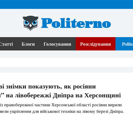
Politerno
Статті
Блоги
Голосування
Розслідування
Poli
і знімки показують, як росіяни
” на лівобережжі Дніпра на Херсонщині
із правобережної частини Херсонської області росіяни вирили
звели укріплення для військової техніки на лівому березі Дніпра.