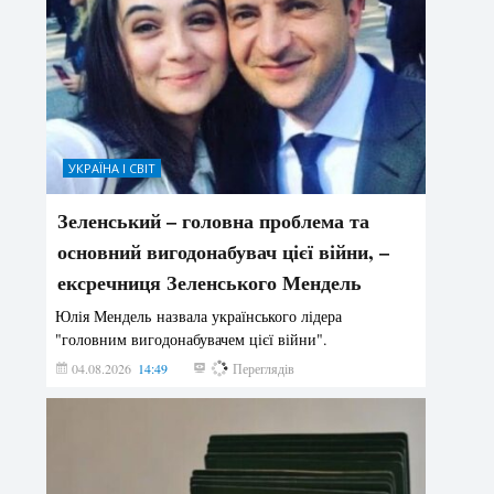
УКРАЇНА І СВІТ
Зеленський – головна проблема та
основний вигодонабувач цієї війни, –
ексречниця Зеленського Мендель
Юлія Мендель назвала українського лідера
"головним вигодонабувачем цієї війни".
04.08.2026
14:49
147
Переглядів