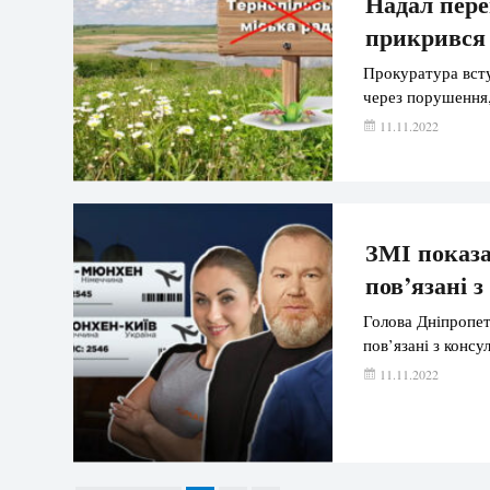
Надал пере
прикрився
Прокуратура всту
через порушення,
11.11.2022
ЗМІ показа
пов’язані 
Голова Дніпропет
пов’язані з конс
11.11.2022