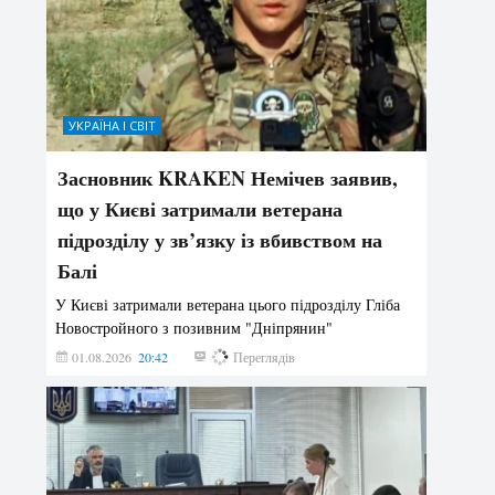
УКРАЇНА І СВІТ
Засновник KRAKEN Немічев заявив,
що у Києві затримали ветерана
підрозділу у зв’язку із вбивством на
Балі
У Києві затримали ветерана цього підрозділу Гліба
Новостройного з позивним "Дніпрянин"
01.08.2026
20:42
189
Переглядів