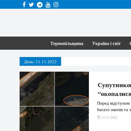
Тернопільщина
Україна і світ
День:
11.11.2022
Супутников
“окопалися
Перед відступом 
багато окопів та 
11.11.2022