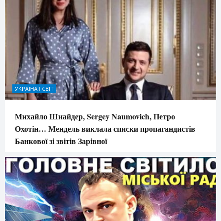
УКРАЇНА І СВІТ
Михайло Шнайдер, Sergey Naumovich, Петро
Охотін… Мендель виклала списки пропагандистів
Банкової зі звітів Зарівної