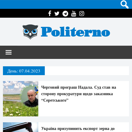
Politerno
День:
07.04.2023
Черговий програш Надала. Суд став на
сторону прокуратури щодо заказника
“Серетського”
Україна призупинить експорт зерна до