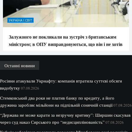
УКРАЇНА І СВІТ
Залужного не покликали на зустріч з британським
міністром; в ОПУ виправдовуються, що він і не хотів
Останні новини
Росіяни атакували Укрнафту: компанія втратила суттєві обсяги
видобутку
07.08.2026
Стемковський два роки не платив банку по кредиту, а його
дружина заробляє мільйони на підпільній сонячній станції
07.08.2026
“Держава не може карати за незручну критику”: Ширшин скасував
через суд наказ Сирського про “недисциплінованість”
07.08.2026