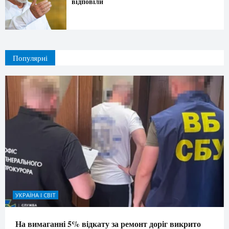
відповіли
Популярні
УКРАЇНА І СВІТ
На вимаганні 5% відкату за ремонт доріг викрито