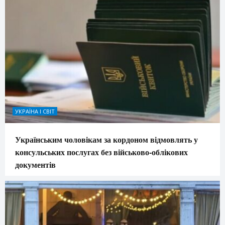
УКРАЇНА І СВІТ
Українським чоловікам за кордоном відмовлять у
консульських послугах без військово-облікових
документів