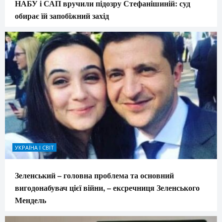
НАБУ і САП вручили підозру Стефанішиній: суд
обирає їй запобіжний захід
УКРАЇНА І СВІТ
Зеленський – головна проблема та основний
вигодонабувач цієї війни, – ексречниця Зеленського
Мендель