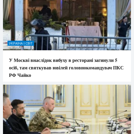
УКРАЇНА І СВІТ
У Москві внаслідок вибуху в ресторані загинули 5
осіб, там святкував ювілей головнокомандувач ПКС
РФ Чайко