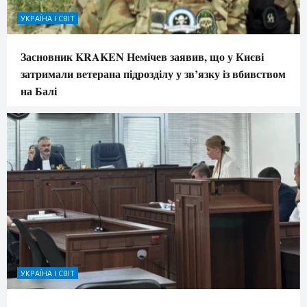
УКРАЇНА І СВІТ
Засновник KRAKEN Немічев заявив, що у Києві
затримали ветерана підрозділу у зв’язку із вбивством
на Балі
УКРАЇНА І СВІТ