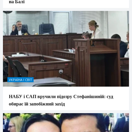
на Балі
УКРАЇНА І СВІТ
НАБУ і САП вручили підозру Стефанішиній: суд
обирає їй запобіжний захід