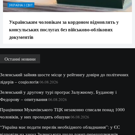
УКРАЇНА І СВІТ
Українським чоловікам за кордоном відмовлять у
консульських послугах без військово-облікових
документів
Останні новини
Зеленський зайняв шосте місце у рейтингу довіри до політичних
лідерів – соціологія
06.08.2026
Зеленський у другому турі програє Залужному, Буданову і
Федорову – опитування
06.08.2026
Працівники Мукачівського ТЦК незаконно списали понад 1000
чоловіків, у них проходять обшуки
06.08.2026
“Україна має подати перелік необхідного обладнання”: у ЄС
відповіли на закид Зеленського щодо ракет-перехоплювачів