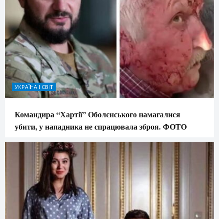
УКРАЇНА І СВІТ
Командира “Хартії” Оболєнського намагалися
убити, у нападника не спрацювала зброя. ФОТО