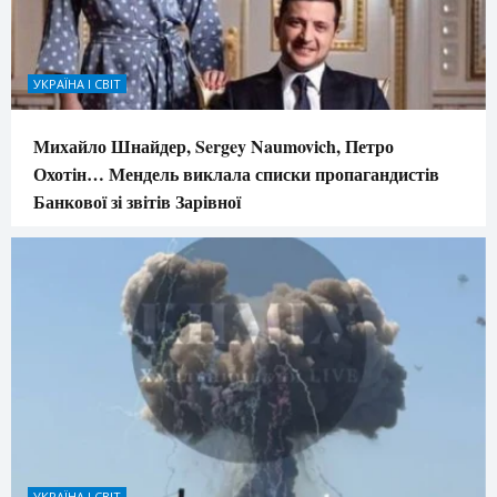
УКРАЇНА І СВІТ
Михайло Шнайдер, Sergey Naumovich, Петро
Охотін… Мендель виклала списки пропагандистів
Банкової зі звітів Зарівної
УКРАЇНА І СВІТ