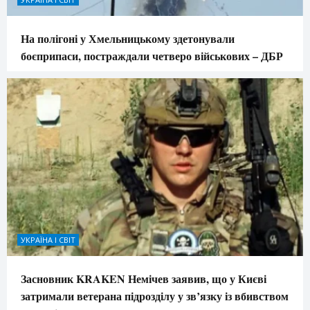
На полігоні у Хмельницькому здетонували
боєприпаси, постраждали четверо військових – ДБР
УКРАЇНА І СВІТ
Засновник KRAKEN Немічев заявив, що у Києві
затримали ветерана підрозділу у зв’язку із вбивством