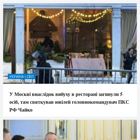
УКРАЇНА І СВІТ
У Москві внаслідок вибуху в ресторані загинули 5
осіб, там святкував ювілей головнокомандувач ПКС
РФ Чайко