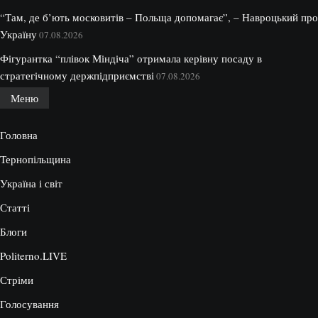
“Там, де б’ють московитів – Польща допомагає”, – Навроцький про
Україну
07.08.2026
Фігурантка “плівок Міндіча” отримала керівну посаду в
стратегічному держпідприємстві
07.08.2026
Меню
Головна
Тернопільщина
Україна і світ
Статті
Блоги
Politerno.LIVE
Стріми
Голосування