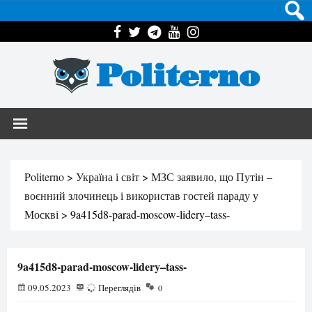
Politerno
Politerno
>
Україна і світ
>
МЗС заявило, що Путін –
воєнний злочинець і використав гостей параду у
Москві
>
9a415d8-parad-moscow-lidery–tass-
9a415d8-parad-moscow-lidery–tass-
09.05.2023
65
Переглядів
0