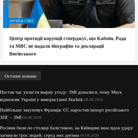
УКРАЇНА І СВІТ
Центр протидії корупції стверджує, що Кабмін, Рада
та МВС не надали біографію та декларації
Вигівського
Останні новини
Настав час укласти мирну угоду: ЗМІ дізналися, чому Маск
відмовляє Україні у використанні Starlink
08.08.2026
Найбільше закуповує Франція: ЄС наростив імпорт російського
ЗПГ – ЗМІ
08.08.2026
Росіяни били по столиці балістикою, на Київщині внаслідок удару
загинули троє людей, серед них дитина
08.08.2026