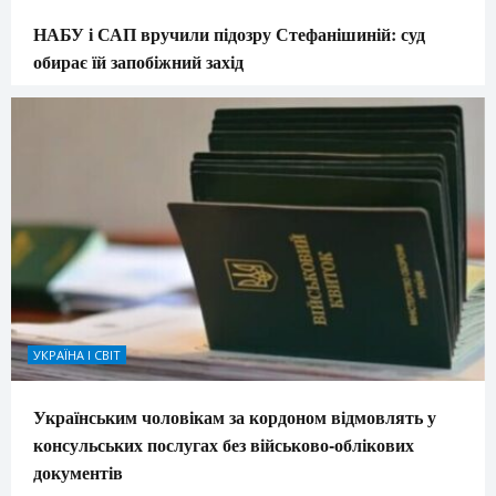
НАБУ і САП вручили підозру Стефанішиній: суд
обирає їй запобіжний захід
УКРАЇНА І СВІТ
Українським чоловікам за кордоном відмовлять у
консульських послугах без військово-облікових
документів