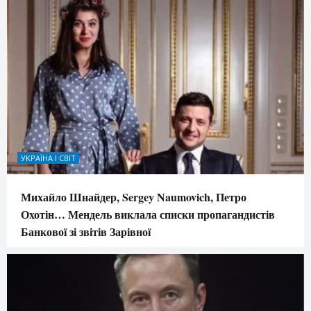
УКРАЇНА І СВІТ
Михайло Шнайдер, Sergey Naumovich, Петро
Охотін… Мендель виклала списки пропагандистів
Банкової зі звітів Зарівної