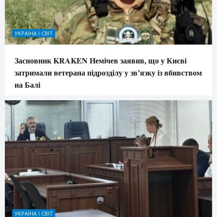
УКРАЇНА І СВІТ
Засновник KRAKEN Немічев заявив, що у Києві
затримали ветерана підрозділу у зв’язку із вбивством
на Балі
УКРАЇНА І СВІТ