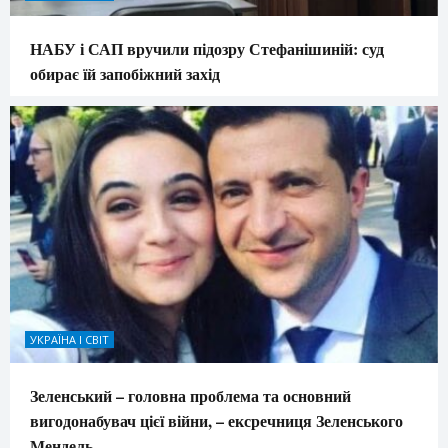
НАБУ і САП вручили підозру Стефанішиній: суд
обирає їй запобіжний захід
УКРАЇНА І СВІТ
Зеленський – головна проблема та основний
вигодонабувач цієї війни, – ексречниця Зеленського
Мендель