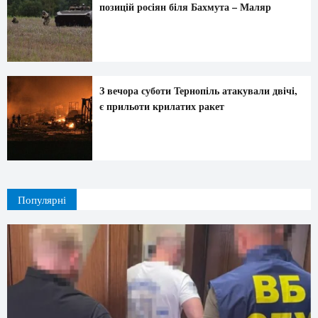
позицій росіян біля Бахмута – Маляр
З вечора суботи Тернопіль атакували двічі,
є прильоти крилатих ракет
Популярні