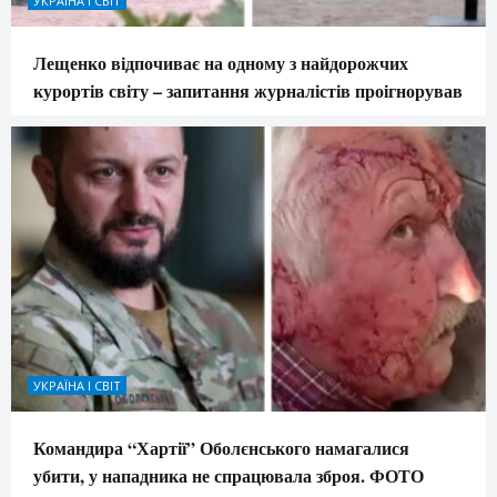
УКРАЇНА І СВІТ
Лещенко відпочиває на одному з найдорожчих
курортів світу – запитання журналістів проігнорував
УКРАЇНА І СВІТ
Командира “Хартії” Оболєнського намагалися
убити, у нападника не спрацювала зброя. ФОТО