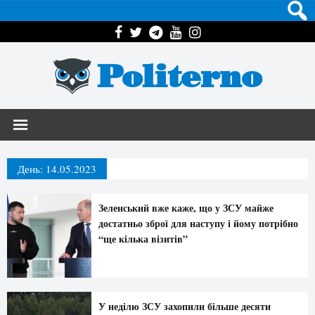
Politerno
День:
14.05.2023
Зеленський вже каже, що у ЗСУ майже
достатньо зброї для наступу і йому потрібно
“ще кілька візитів”
У неділю ЗСУ захопили більше десяти