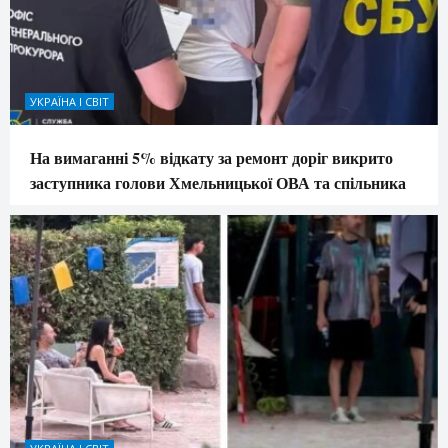
УКРАЇНА І СВІТ
На вимаганні 5% відкату за ремонт доріг викрито
заступника голови Хмельницької ОВА та спільника