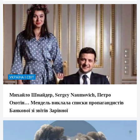
УКРАЇНА І СВІТ
Михайло Шнайдер, Sergey Naumovich, Петро
Охотін… Мендель виклала списки пропагандистів
Банкової зі звітів Зарівної