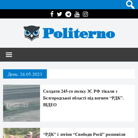
Politerno
День:
24.05.2023
Солдати 245-го полку ЗС РФ тікали з
Бєлгородської області під вогнем “РДК”.
ВIДЕО
“РДК” і легіон “Свободи Росії” розповіли