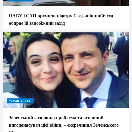
НАБУ і САП вручили підозру Стефанішиній: суд
обирає їй запобіжний захід
УКРАЇНА І СВІТ
Зеленський – головна проблема та основний
вигодонабувач цієї війни, – ексречниця Зеленського