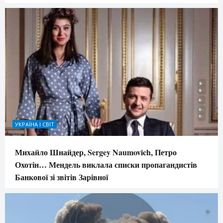
УКРАЇНА І СВІТ
Михайло Шнайдер, Sergey Naumovich, Петро
Охотін… Мендель виклала списки пропагандистів
Банкової зі звітів Зарівної