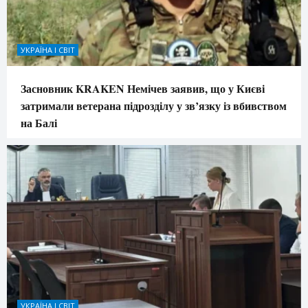
УКРАЇНА І СВІТ
Засновник KRAKEN Немічев заявив, що у Києві
затримали ветерана підрозділу у зв’язку із вбивством
на Балі
УКРАЇНА І СВІТ