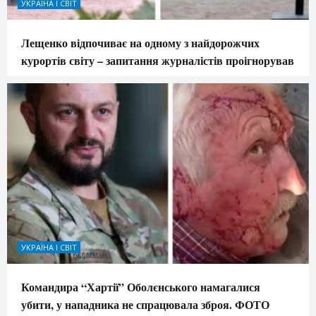
УКРАЇНА І СВІТ
Лещенко відпочиває на одному з найдорожчих
курортів світу – запитання журналістів проігнорував
УКРАЇНА І СВІТ
Командира “Хартії” Оболєнського намагалися
убити, у нападника не спрацювала зброя. ФОТО