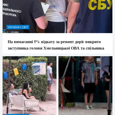
УКРАЇНА І СВІТ
На вимаганні 5% відкату за ремонт доріг викрито
заступника голови Хмельницької ОВА та спільника