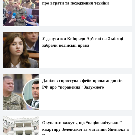
про втрати та походження техніки
У депутатки Київради Ар’євої на 2 місяці
забрали водійські права
Данілов спростував фейк пропагандистів
РФ про “поранення” Залужного
Окупанти кажуть, що “націоналізували”
квартиру Зеленської та магазини Яценюка в