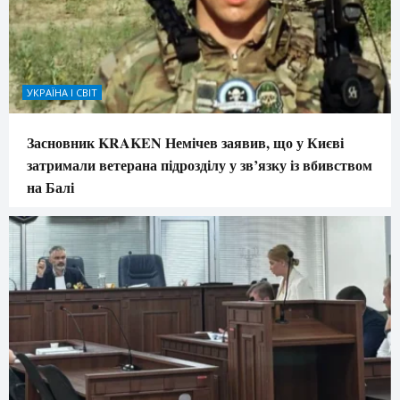
УКРАЇНА І СВІТ
Засновник KRAKEN Немічев заявив, що у Києві
затримали ветерана підрозділу у зв’язку із вбивством
на Балі