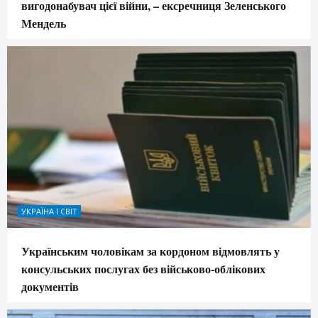
вигодонабувач цієї війни, – ексречниця Зеленського
Мендель
УКРАЇНА І СВІТ
Українським чоловікам за кордоном відмовлять у
консульських послугах без військово-облікових
документів