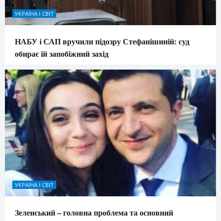
УКРАЇНА І СВІТ
НАБУ і САП вручили підозру Стефанішиній: суд
обирає їй запобіжний захід
УКРАЇНА І СВІТ
Зеленський – головна проблема та основний