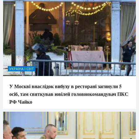
УКРАЇНА І СВІТ
У Москві внаслідок вибуху в ресторані загинули 5
осіб, там святкував ювілей головнокомандувач ПКС
РФ Чайко