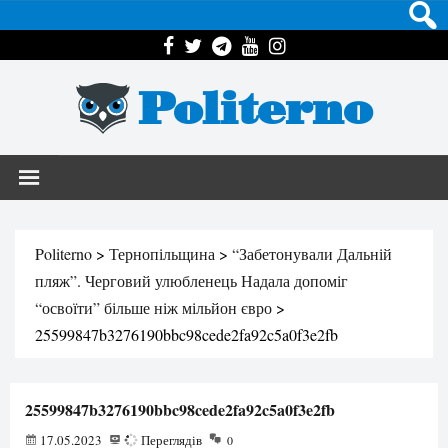
Politerno
Politerno
>
Тернопільщина
>
“Забетонували Дальній
пляж”. Черговий улюбленець Надала допоміг
“освоїти” більше ніж мільйон євро
>
25599847b3276190bbc98cede2fa92c5a0f3e2fb
25599847b3276190bbc98cede2fa92c5a0f3e2fb
17.05.2023
73
Переглядів
0