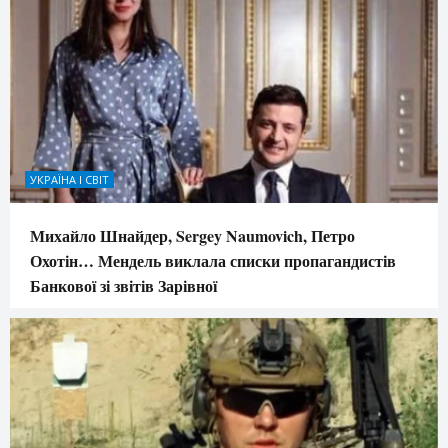
УКРАЇНА І СВІТ
Михайло Шнайдер, Sergey Naumovich, Петро
Охотін… Мендель виклала списки пропагандистів
Банкової зі звітів Зарівної