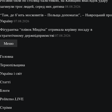
Росіяни били по столиці балістикою, на Київщині внаслідок удару
загинули троє людей, серед них дитина
08.08.2026
“Там, де б’ють московитів – Польща допомагає”, – Навроцький про
Україну
07.08.2026
Фігурантка “плівок Міндіча” отримала керівну посаду в
стратегічному держпідприємстві
07.08.2026
Меню
Головна
Тернопільщина
Україна і світ
Статті
Блоги
Politerno.LIVE
Стріми