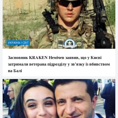
УКРАЇНА І СВІТ
Засновник KRAKEN Немічев заявив, що у Києві
затримали ветерана підрозділу у зв’язку із вбивством
на Балі