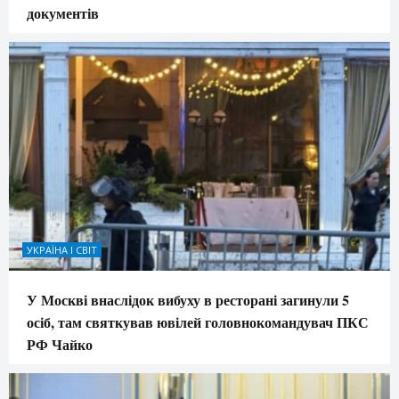
документів
УКРАЇНА І СВІТ
У Москві внаслідок вибуху в ресторані загинули 5
осіб, там святкував ювілей головнокомандувач ПКС
РФ Чайко