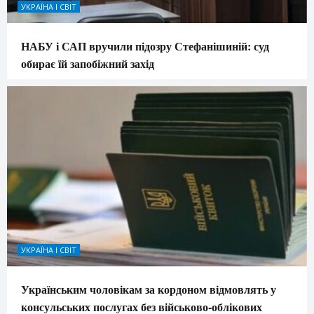
УКРАЇНА І СВІТ
НАБУ і САП вручили підозру Стефанішиній: суд
обирає їй запобіжний захід
УКРАЇНА І СВІТ
Українським чоловікам за кордоном відмовлять у
консульських послугах без військово-облікових