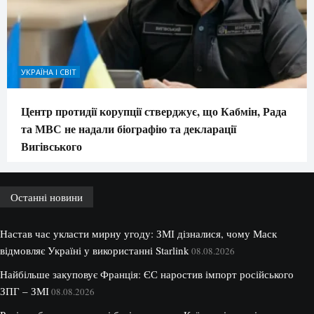
УКРАЇНА І СВІТ
Центр протидії корупції стверджує, що Кабмін, Рада
та МВС не надали біографію та декларації
Вигівського
Останні новини
Настав час укласти мирну угоду: ЗМІ дізналися, чому Маск
відмовляє Україні у використанні Starlink
08.08.2026
Найбільше закуповує Франція: ЄС наростив імпорт російського
ЗПГ – ЗМІ
08.08.2026