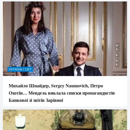
УКРАЇНА І СВІТ
Михайло Шнайдер, Sergey Naumovich, Петро
Охотін… Мендель виклала списки пропагандистів
Банкової зі звітів Зарівної