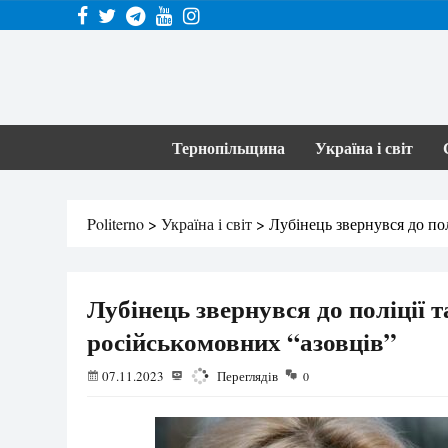
Тернопільщина
Україна і світ
Politerno
>
Україна і світ
>
Лубінець звернувся до по
Лубінець звернувся до поліції 
російськомовних “азовців”
07.11.2023
1384
Переглядів
0