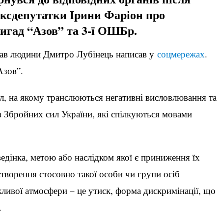
ксдепутатки Ірини Фаріон про
игад “Азов” та 3-ї ОШБр.
рав людини Дмитро Лубінець написав у
соцмережах
.
Азов”.
л, на якому транслюються негативні висловлювання та
 Збройних сил України, які спілкуються мовами
едінка, метою або наслідком якої є приниження їх
створення стосовно такої особи чи групи осіб
жливої атмосфери – це утиск, форма дискримінації, що
.