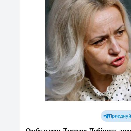
Приєднуйт
Омбудсмен Дмитро Лубінець звер