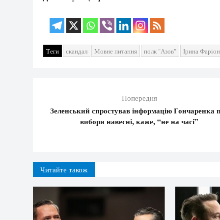
Теги
скандал
Мовне питання
полк "Азов"
Ірина Фаріон
Попередня
Зеленський спростував інформацію Гончаренка 
вибори навесні, каже, “не на часі”
Читайте також