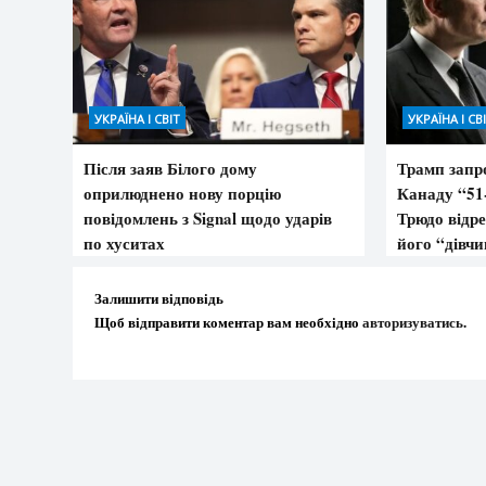
УКРАЇНА І СВІТ
УКРАЇНА І СВ
Після заяв Білого дому
Трамп запр
оприлюднено нову порцію
Канаду “5
повідомлень з Signal щодо ударів
Трюдо відре
по хуситах
його “дівч
Залишити відповідь
Щоб відправити коментар вам необхідно
авторизуватись
.