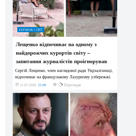
УКРАЇНА І СВІТ
Лещенко відпочиває на одному з
найдорожчих курортів світу –
запитання журналістів проігнорував
Сергій Лещенко, член наглядової ради Укрзалізниці,
відпочиває на французькому Лазурному узбережжі.
31.07.2026
21:00
201
Переглядів