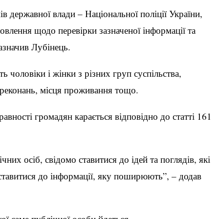
в державної влади – Національної поліції України,
овлення щодо перевірки зазначеної інформації та
зазначив Лубінець.
 чоловіки і жінки з різних груп суспільства,
ереконань, місця проживання тощо.
авності громадян карається відповідно до статті 161
них осіб, свідомо ставитися до ідей та поглядів, які
ставитися до інформації, яку поширюють”, – додав
ої саме публічної особи йдеться.