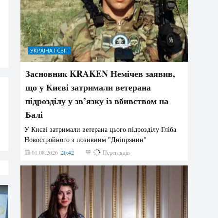
УКРАЇНА І СВІТ
Засновник KRAKEN Немічев заявив,
що у Києві затримали ветерана
підрозділу у зв’язку із вбивством на
Балі
У Києві затримали ветерана цього підрозділу Гліба
Новостройного з позивним "Дніпрянин"
01.08.2026
20:42
168
Переглядів