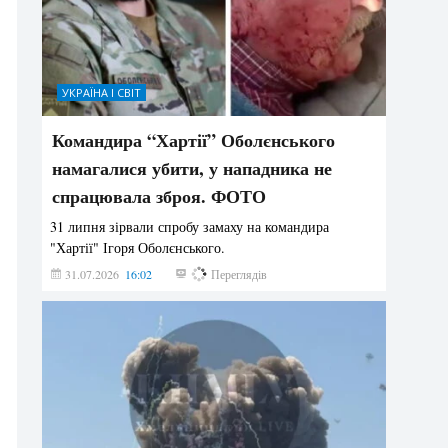
УКРАЇНА І СВІТ
Командира “Хартії” Оболєнського
намагалися убити, у нападника не
спрацювала зброя. ФОТО
31 липня зірвали спробу замаху на командира
"Хартії" Ігоря Оболєнського.
31.07.2026
16:02
183
Переглядів