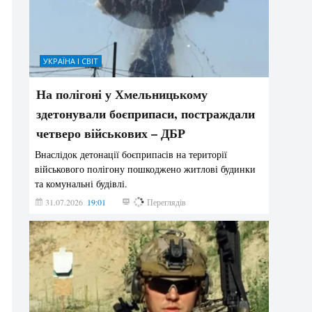
УКРАЇНА І СВІТ
На полігоні у Хмельницькому
здетонували боєприпаси, постраждали
четверо військових – ДБР
Внаслідок детонації боєприпасів на території
військового полігону пошкоджено житлові будинки
та комунальні будівлі.
31.07.2026
19:01
177
Переглядів