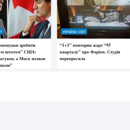
ІТ
УКРАЇНА І СВІТ
опонував зробити
“1+1” повторив жарт “95
1-м штатом” США:
кварталу” про Фаріон. Студія
агував, а Маск назвав
перепросила
инкою”