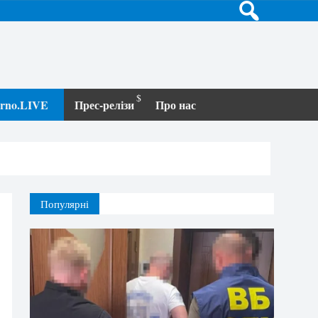
terno.LIVE
Прес-релізи
Про нас
Популярні