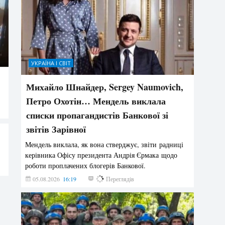
УКРАЇНА І СВІТ
Михайло Шнайдер, Sergey Naumovich,
Петро Охотін… Мендель виклала
списки пропагандистів Банкової зі
звітів Зарівної
Мендель виклала, як вона стверджує, звіти радниці
керівника Офісу президента Андрія Єрмака щодо
роботи проплачених блогерів Банкової.
05.08.2026
16:19
162
Переглядів