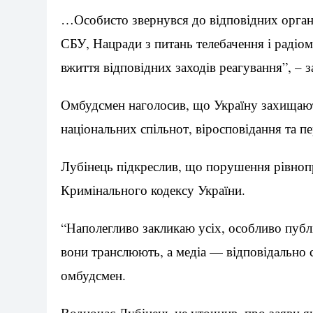
…Особисто звернувся до відповідних органі
СБУ, Нацради з питань телебачення і радіом
вжиття відповідних заходів реагування”, – 
Омбудсмен наголосив, що Україну захищають
національних спільнот, віросповідання та п
Лубінець підкреслив, що порушення рівнопр
Кримінального кодексу України.
“Наполегливо закликаю усіх, особливо публіч
вони транслюють, а медіа — відповідально 
омбудсмен.
Водночас Лубінець не уточнив, про заяви як