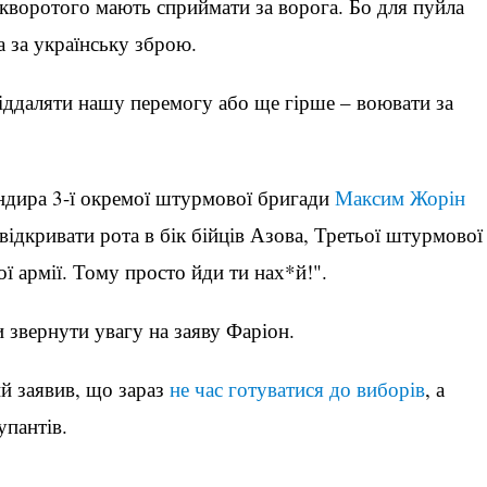
кворотого мають сприймати за ворога. Бо для пуйла
а за українську зброю.
іддаляти нашу перемогу або ще гірше – воювати за
ндира 3-ї окремої штурмової бригади
Максим Жорін
 відкривати рота в бік бійців Азова, Третьої штурмової
ї армії. Тому просто йди ти нах*й!".
 звернути увагу на заяву Фаріон.
й заявив, що зараз
не час готуватися до виборів
, а
купантів.