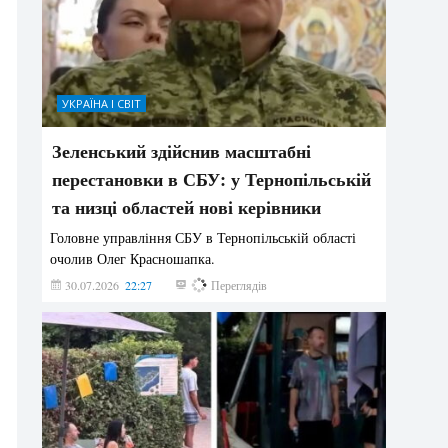
УКРАЇНА І СВІТ
Зеленський здійснив масштабні
перестановки в СБУ: у Тернопільській
та низці областей нові керівники
Головне управління СБУ в Тернопільській області
очолив Олег Красношапка.
30.07.2026
22:27
622
Переглядів