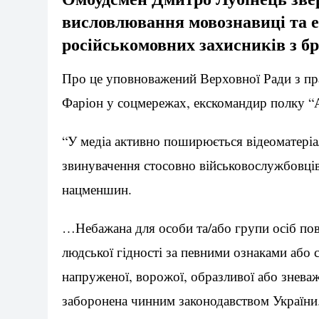
висловлювання мовознавиці та е
російськомовних захисників з бр
Про це уповноважений Верховної Ради з п
Фаріон у соцмережах, екскомандир полку “
“У медіа активно поширюється відеоматеріа
звинувачення стосовно військовослужбовців
нацменшин.
…Небажана для особи та/або групи осіб пов
людської гідності за певними ознаками або 
напруженої, ворожої, образливої або знева
заборонена чинним законодавством України