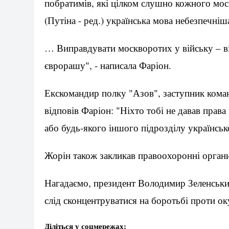
побратимів, які цілком слушно кожного мос
(Путіна - ред.) українська мова небезпечніш
… Виправдувати москворотих у війську – в
єврорашу", - написала Фаріон.
Екскомандир полку "Азов", заступник кома
відповів Фаріон: "Ніхто тобі не давав права
або будь-якого іншого підрозділу українсько
Жорін також закликав правоохоронні органи
Нагадаємо, президент Володимир Зеленськи
слід сконцентруватися на боротьбі проти о
Діліться у соцмережах: