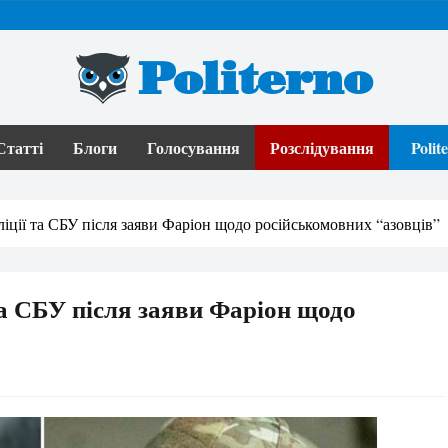
Politerno
Статті
Блоги
Голосування
Розслідування
Poli
ліції та СБУ після заяви Фаріон щодо російськомовних “азовців”
та СБУ після заяви Фаріон щодо