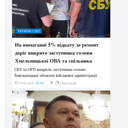
УКРАЇНА І СВІТ
На вимаганні 5% відкату за ремонт
доріг викрито заступника голови
Хмельницької ОВА та спільника
СБУ та ОГП викрили заступника голови
Хмельницької обласної військової адміністрації
03.08.2026
22:19
832
Переглядів