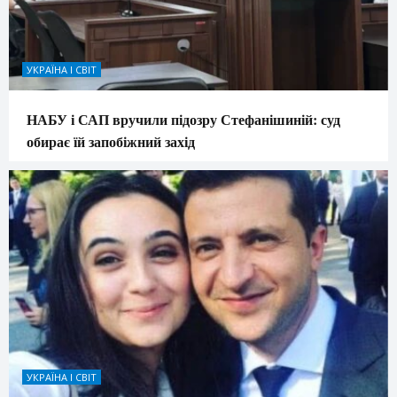
УКРАЇНА І СВІТ
НАБУ і САП вручили підозру Стефанішиній: суд
обирає їй запобіжний захід
УКРАЇНА І СВІТ