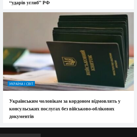
“ударів углиб” РФ
УКРАЇНА І СВІТ
Українським чоловікам за кордоном відмовлять у
консульських послугах без військово-облікових
документів