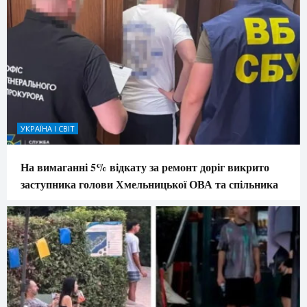
УКРАЇНА І СВІТ
На вимаганні 5% відкату за ремонт доріг викрито
заступника голови Хмельницької ОВА та спільника