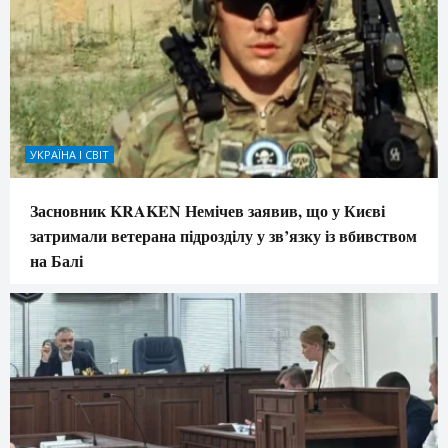
УКРАЇНА І СВІТ
Засновник KRAKEN Немічев заявив, що у Києві
затримали ветерана підрозділу у зв’язку із вбивством
на Балі