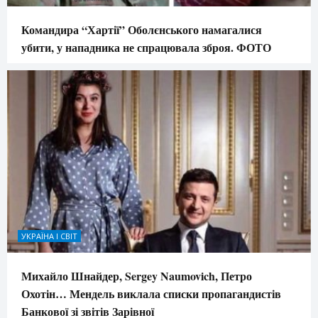
Командира “Хартії” Оболєнського намагалися
убити, у нападника не спрацювала зброя. ФОТО
УКРАЇНА І СВІТ
Михайло Шнайдер, Sergey Naumovich, Петро
Охотін… Мендель виклала списки пропагандистів
Банкової зі звітів Зарівної