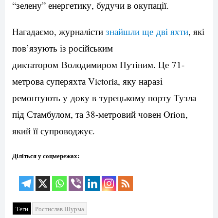
“зелену” енергетику, будучи в окупації.
Нагадаємо, журналісти
знайшли ще дві яхти
, які
пов’язують із російським
диктатором Володимиром Путіним. Це 71-
метрова суперяхта Victoria, яку наразі
ремонтують у доку в турецькому порту Тузла
під Стамбулом, та 38-метровий човен Orion,
який її супроводжує.
Діліться у соцмережах:
Теги
Ростислав Шурма